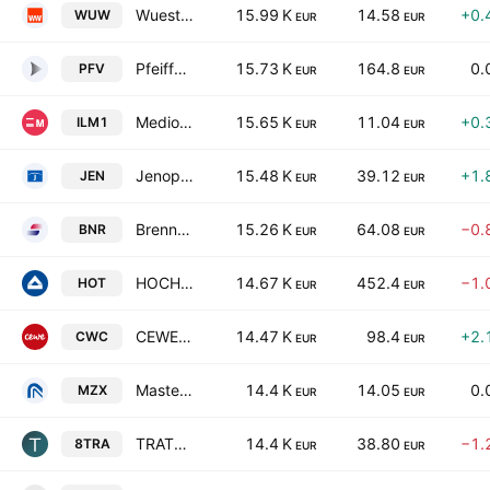
Wuestenrot & Wuerttembergische AG
15.99 K
14.58
+0.
WUW
EUR
EUR
Pfeiffer Vacuum Technology AG
15.73 K
164.8
0.
PFV
EUR
EUR
Medios AG
15.65 K
11.04
+0.
ILM1
EUR
EUR
Jenoptik AG
15.48 K
39.12
+1.
JEN
EUR
EUR
Brenntag SE
15.26 K
64.08
−0.
BNR
EUR
EUR
HOCHTIEF Aktiengesellschaft
14.67 K
452.4
−1.
HOT
EUR
EUR
CEWE Stiftung & Co. KGaA
14.47 K
98.4
+2.
CWC
EUR
EUR
Masterflex SE
14.4 K
14.05
0.
MZX
EUR
EUR
TRATON SE
14.4 K
38.80
−1.
8TRA
EUR
EUR