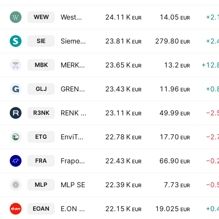
Westwing Group SE
24.11 K
14.05
+2.
WEW
EUR
EUR
Siemens AG
23.81 K
279.80
+2.
SIE
EUR
EUR
MERKUR PRIVATBANK KGaA
23.65 K
13.2
+12.
MBK
EUR
EUR
GRENKE AG
23.43 K
11.96
+0.
GLJ
EUR
EUR
RENK Group AG
23.11 K
49.99
−2.
R3NK
EUR
EUR
EnviTec Biogas AG
22.78 K
17.70
−2.
ETG
EUR
EUR
Fraport AG
22.43 K
66.90
−0.
FRA
EUR
EUR
MLP SE
22.39 K
7.73
−0.
MLP
EUR
EUR
E.ON SE
22.15 K
19.025
+0.
EOAN
EUR
EUR