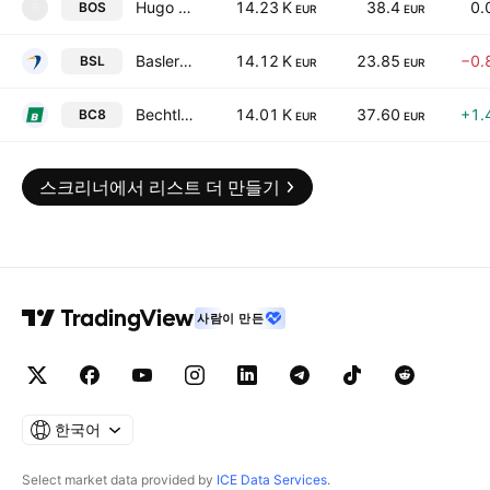
Hugo Boss AG
14.23 K
38.4
0.
BOS
B
EUR
EUR
Basler AG
14.12 K
23.85
−0.
BSL
EUR
EUR
Bechtle AG
14.01 K
37.60
+1.
BC8
EUR
EUR
스크리너에서 리스트 더 만들기
사람이 만든
한국어
Select market data provided by
ICE Data Services
.