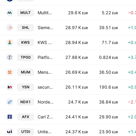
Multitude AG
29.6 K
5.22
−0.
MULT
EUR
EUR
Siemens Healthineers AG
28.97 K
39.51
+1.
SHL
EUR
EUR
KWS SAAT SE & Co KGaA
28.94 K
71.7
+0.
KWS
EUR
EUR
Platform Group SE & Co. KGaA
27.88 K
0.824
+3.
TPG0
EUR
EUR
Mensch und Maschine Software SE
26.69 K
36.50
+0.
MUM
EUR
EUR
secunet Security Networks AG
26.11 K
190.6
+0.
YSN
EUR
EUR
Nordex SE
24.7 K
38.84
−2.
NDX1
EUR
EUR
Carl Zeiss Meditec AG
24.41 K
29.90
+2.
AFX
EUR
EUR
United Internet AG
24.37 K
23.90
+1.
UTDI
EUR
EUR