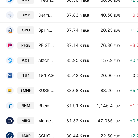
EUR
EUR
Dermapharm Holding SE
37.83 K
40.50
−0.
DMP
EUR
EUR
Springer Nature AG & Co. KGaA
37.74 K
20.25
+1.
SPG
EUR
EUR
PFISTERER Holding SE
37.14 K
76.80
−3.
PFSE
EUR
EUR
Alzchem Group AG
35.95 K
157.9
+0.
ACT
EUR
EUR
1&1 AG
35.42 K
20.00
0.
1U1
EUR
EUR
SUSS MicroTec SE
33.08 K
83.20
+5.
SMHN
EUR
EUR
Rheinmetall AG
31.91 K
1,146.4
−1.
RHM
EUR
EUR
Mercedes-Benz Group AG
31.32 K
47.085
+0.
MBG
EUR
EUR
SCHOTT Pharma AG & Co. KGaA
30.44 K
22.50
+2.
1SXP
EUR
EUR