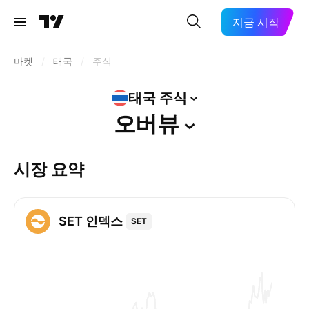
지금 시작
마켓
/
태국
/
주식
태국
주식
오버뷰
시장 요약
SET 인덱스
SET