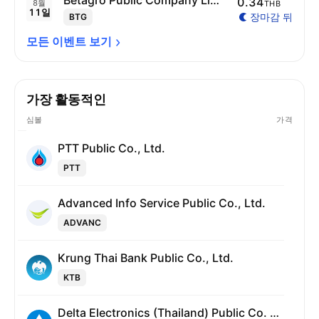
Betagro Public Company Limited
0.34
8월
THB
11일
장마감 뒤
BTG
모든 이벤트 
보기
가장 활동적인
심볼
가격
PTT Public Co., Ltd.
PTT
Advanced Info Service Public Co., Ltd.
ADVANC
Krung Thai Bank Public Co., Ltd.
KTB
Delta Electronics (Thailand) Public Co. Ltd.