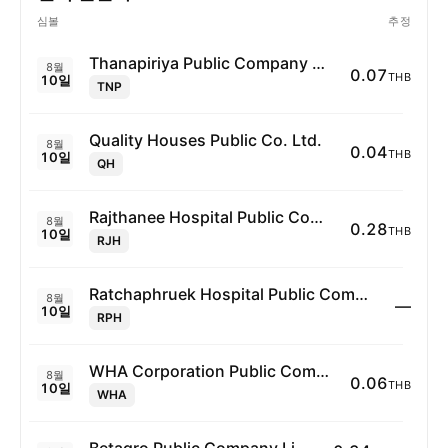
심볼
추정
Thanapiriya Public Company Ltd
8월
0.07
THB
10일
TNP
Quality Houses Public Co. Ltd.
8월
0.04
THB
10일
QH
Rajthanee Hospital Public Company Limited
8월
0.28
THB
10일
RJH
Ratchaphruek Hospital Public Company Ltd
8월
—
10일
RPH
WHA Corporation Public Company Limited
8월
0.06
THB
10일
WHA