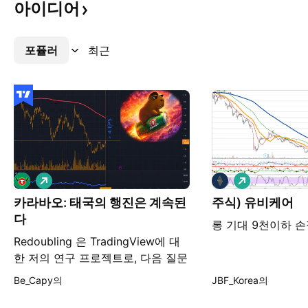
아이디어
포퓰러
더보기
최근
롱
롱
카라바오: 태국의 행진은 계속된
주식) 유비케어
다
롱 기대 9천이하 
Redoubling 은 TradingView에 대
한 저의 연구 프로젝트로, 다음 질문
에 답하기 위해 설계되었습니다. 자
Be_Capy의
JBF_Korea의
본을 두 배로 늘리는 데 얼마나 걸릴
까요? 각 기사는 제가 모델 포트폴