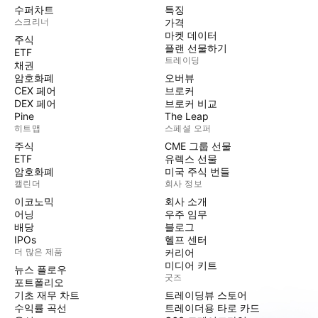
수퍼차트
특징
스크리너
가격
마켓 데이터
주식
플랜 선물하기
ETF
트레이딩
채권
암호화폐
오버뷰
CEX 페어
브로커
DEX 페어
브로커 비교
Pine
The Leap
히트맵
스페셜 오퍼
주식
CME 그룹 선물
ETF
유렉스 선물
암호화폐
미국 주식 번들
캘린더
회사 정보
이코노믹
회사 소개
어닝
우주 임무
배당
블로그
IPOs
헬프 센터
더 많은 제품
커리어
미디어 키트
뉴스 플로우
굿즈
포트폴리오
기초 재무 차트
트레이딩뷰 스토어
수익률 곡선
트레이더용 타로 카드