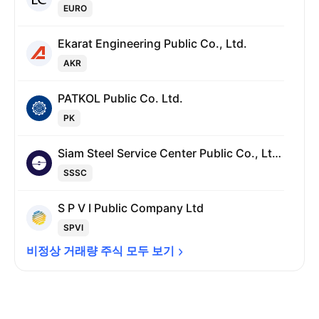
EURO
Ekarat Engineering Public Co., Ltd.
AKR
PATKOL Public Co. Ltd.
PK
Siam Steel Service Center Public Co., Ltd.
SSSC
S P V I Public Company Ltd
SPVI
비정상 거래량 주식 모두 
보기