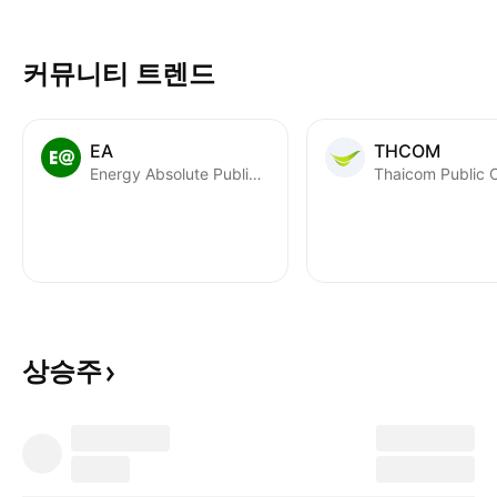
리오에 추가하려고 시도할 다른 회
사에 초점을 맞출 것입니다. 기사가
커뮤니티 트렌드
발행된 날의 마지막 일봉 캔들의 종
가를 초기 매수 지정가로 사용하겠
습니다. 저는 모든 결정을 기본적 분
EA
THCOM
석에 근거하여 내릴 것입니다. 또한,
Energy Absolute Public Co. Ltd.
Thaicom Public C
저는 계산에 레버리지를 사용하지
않을 것이며, 대신 거래 수수료(거래
당 0.1%)와 세금(양도소득세 20%,
배당세 25%)만큼 자본금을
상승주