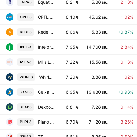
Equatorial Para Distribuidora de Energia SA
8.21%
5.38
−2.18%
EQPA3
BRL
CPFL Energia S.A.
8.10%
45.62
−1.02%
CPFE3
BRL
Rede Energia S.A.
8.06%
5.83
+0.87%
REDE3
BRL
Intelbras SA Industria de Telecomunicacao Eletronica Brasileir
7.95%
14.700
−2.84%
INTB3
BRL
Mills Locacao Servicos e Logistica S.A.
7.22%
15.58
−0.13%
MILS3
BRL
Whirlpool S.A.
7.20%
3.88
−1.02%
WHRL3
BRL
Caixa Seguridade Participacoes SA
6.95%
19.630
+0.93%
CXSE3
BRL
Dexxos Participacoes SA
6.81%
7.28
−0.14%
DEXP3
BRL
Plano & Plano Desenvolvimento Imobiliario Ltda
6.70%
7.120
−3.26%
PLPL3
BRL
TPI - Triunfo Participacoes e Investimentos SA
6.61%
8.25
−0.60%
TPIS3