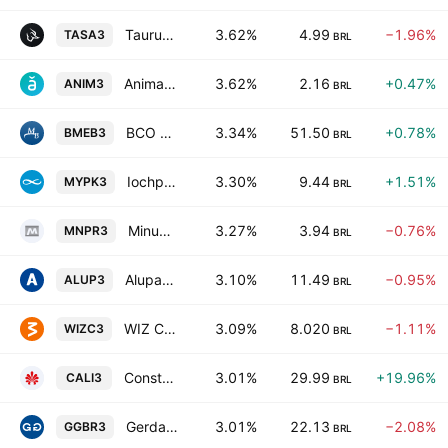
Taurus Armas S.A.
3.62%
4.99
−1.96%
TASA3
BRL
Anima Holding SA
3.62%
2.16
+0.47%
ANIM3
BRL
BCO Mercantil do Brasil SA
3.34%
51.50
+0.78%
BMEB3
BRL
Iochpe Maxion S.A.
3.30%
9.44
+1.51%
MYPK3
BRL
Minupar Participacoes S.A.
3.27%
3.94
−0.76%
MNPR3
BRL
Alupar Investimento SA
3.10%
11.49
−0.95%
ALUP3
BRL
WIZ Co Participacoes e Corretagem de Seguros SA
3.09%
8.020
−1.11%
WIZC3
BRL
Construtora Adolpho Lindenberg SA
3.01%
29.99
+19.96%
CALI3
BRL
Gerdau S.A.
3.01%
22.13
−2.08%
GGBR3
BRL