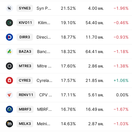
Syn Prop e Tech SA
21.52%
4.00
−1.96%
SYNE3
BRL
Kilima Volkano Recebiveis Imobiliarios Fundo de Investimento Imobiliario
19.10%
54.40
−0.46%
KIVO11
BRL
Direcional Engenharia S.A.
18.77%
11.70
−0.93%
DIRR3
BRL
Banco da Amazonia S.A.
18.32%
64.41
−1.18%
BAZA3
BRL
Mitre Realty Empreendimentos e Participacoes SA
17.60%
2.86
−1.38%
MTRE3
BRL
Cyrela Brazil Realty SA Empreendimentos e Participacoes
17.57%
21.85
+1.06%
CYRE3
BRL
CPV Energia Fundo De Investimento Imobiliario Responsabilidade Limitada
17.11%
5.61
0.00%
RENV11
BRL
MBRF Global Foods Company S.A.
16.76%
16.49
−1.67%
MBRF3
BRL
Melnick Desenvolvimento Imobiliario SA
14.63%
2.87
−1.03%
MELK3
BRL