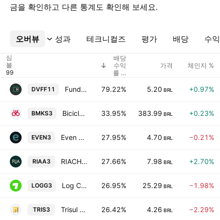
금을 확인하고 다른 통계도 확인해 보세요.
오버뷰
더보기
성과
테크니컬즈
평가
배당
수익
심
배당
볼
수익
가격
체인지 %
률 %
(표시
됨)
Fundo de Investimento Imobiliario Devant Fundo de Fundos Imobiliarios
79.22%
5.20
+0.97%
DVFF11
BRL
Bicicletas Monark S.A.
33.95%
383.99
+0.23%
BMKS3
BRL
Even Construtora E Incorporadora S.A.
27.95%
4.70
−0.21%
EVEN3
BRL
RIACHUELO
27.66%
7.98
+2.70%
RIAA3
BRL
Log Commercial Properties e Participacoes SA
26.95%
25.29
−1.98%
LOGG3
BRL
Trisul S.A.
26.42%
4.26
−2.29%
TRIS3
BRL