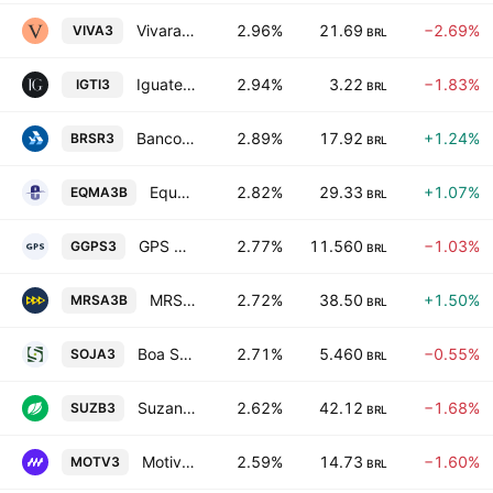
Vivara Participacoes SA
2.96%
21.69
−2.69%
VIVA3
BRL
Iguatemi SA
2.94%
3.22
−1.83%
IGTI3
BRL
Banco do Estado do Rio Grande do Sul SA
2.89%
17.92
+1.24%
BRSR3
BRL
Equatorial Maranhao Distribuidora de Energia SA
2.82%
29.33
+1.07%
EQMA3B
BRL
GPS Participacoes e Empreendimentos SA
2.77%
11.560
−1.03%
GGPS3
BRL
MRS Logistica S.A.
2.72%
38.50
+1.50%
MRSA3B
BRL
Boa Safra Sementes SA
2.71%
5.460
−0.55%
SOJA3
BRL
Suzano S.A.
2.62%
42.12
−1.68%
SUZB3
BRL
Motiva Infraestrutura de Mobilidade SA
2.59%
14.73
−1.60%
MOTV3
BRL