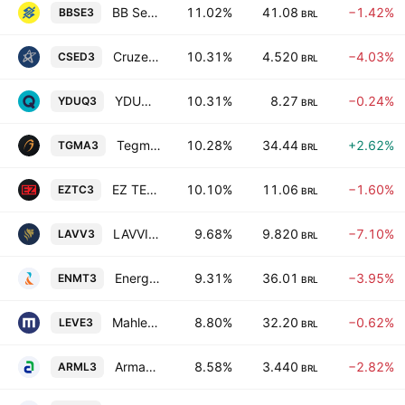
BB Seguridade Participacoes SA
11.02%
41.08
−1.42%
BBSE3
BRL
Cruzeiro do Sul Educacional SA
10.31%
4.520
−4.03%
CSED3
BRL
YDUQS Participacoes SA
10.31%
8.27
−0.24%
YDUQ3
BRL
Tegma Gestao Logistica S.A.
10.28%
34.44
+2.62%
TGMA3
BRL
EZ TEC Empreendimentos e Participacoes SA
10.10%
11.06
−1.60%
EZTC3
BRL
LAVVI Empreendimentos Imobiliarios SA
9.68%
9.820
−7.10%
LAVV3
BRL
Energisa Mato Grosso - Distribuidora de Energia Sa
9.31%
36.01
−3.95%
ENMT3
BRL
Mahle-Metal Leve S.A.
8.80%
32.20
−0.62%
LEVE3
BRL
Armac Locacao Logistica e Servicos SA
8.58%
3.440
−2.82%
ARML3
BRL