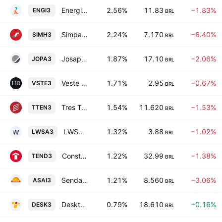
Energisa SA
2.56%
11.83
−1.83%
ENGI3
BRL
Simpar SA
2.24%
7.170
−6.40%
SIMH3
BRL
Josapar Joaquim Oliveira SA Participacoes
1.87%
17.10
−2.06%
JOPA3
BRL
Veste S.A. Estilo
1.71%
2.95
−0.67%
VSTE3
BRL
Tres Tentos Agroindustrial SA
1.54%
11.620
−1.53%
TTEN3
BRL
LWSA S.A.
1.32%
3.88
−1.02%
LWSA3
BRL
Construtora Tenda SA
1.22%
32.99
−1.38%
TEND3
BRL
Sendas Distribuidora SA
1.21%
8.560
−3.06%
ASAI3
BRL
Desktop SA
0.79%
18.610
+0.16%
DESK3
BRL