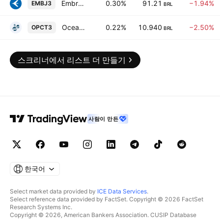
Embraer S.A.
0.30%
91.21
−1.94%
EMBJ3
BRL
OceanPact Servicos Maritimos SA
0.22%
10.940
−2.50%
OPCT3
BRL
스크리너에서 리스트 더 만들기
사람이 만든
한국어
Select market data provided by
ICE Data Services
.
Select reference data provided by FactSet. Copyright © 2026 FactSet
Research Systems Inc.
Copyright © 2026, American Bankers Association. CUSIP Database