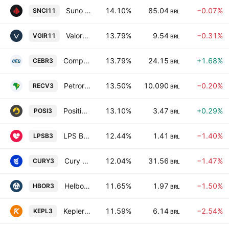
Suno Recebiveis Imobiliarios Fundo de Investimento Imobiliario
14.10%
85.04
−0.07%
SNCI11
BRL
Valora Re III Fundo De Investimento Imobiliario
13.79%
9.54
−0.31%
VGIR11
BRL
Companhia Energetica de Brasilia - CEB
13.79%
24.15
+1.68%
CEBR3
BRL
Petroreconcavo SA
13.50%
10.090
−0.20%
RECV3
BRL
Positivo Tecnologia SA
13.10%
3.47
+0.29%
POSI3
BRL
LPS Brasil-Consultoria de Imoveis SA
12.44%
1.41
−1.40%
LPSB3
BRL
Cury Construtora e Incorporadora SA
12.04%
31.56
−1.47%
CURY3
BRL
Helbor Empreendimentos S.A.
11.65%
1.97
−1.50%
HBOR3
BRL
Kepler Weber SA
11.59%
6.14
−2.54%
KEPL3
BRL