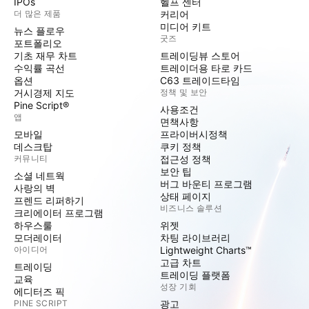
IPOs
헬프 센터
더 많은 제품
커리어
미디어 키트
뉴스 플로우
굿즈
포트폴리오
기초 재무 차트
트레이딩뷰 스토어
수익률 곡선
트레이더용 타로 카드
옵션
C63 트레이드타임
거시경제 지도
정책 및 보안
Pine Script®
사용조건
앱
면책사항
모바일
프라이버시정책
데스크탑
쿠키 정책
커뮤니티
접근성 정책
보안 팁
소셜 네트웍
버그 바운티 프로그램
사랑의 벽
상태 페이지
프렌드 리퍼하기
비즈니스 솔루션
크리에이터 프로그램
하우스룰
위젯
모더레이터
차팅 라이브러리
아이디어
Lightweight Charts™
고급 차트
트레이딩
트레이딩 플랫폼
교육
성장 기회
에디터즈 픽
PINE SCRIPT
광고