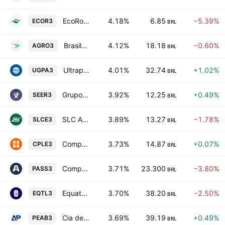
EcoRodovias Infraestrutura e Logistica S.A.
4.18%
6.85
−5.39%
ECOR3
BRL
BrasilAgro Cia Brasileira de Propriedades Agricolas
4.12%
18.18
−0.60%
AGRO3
BRL
Ultrapar Participacoes S.A.
4.01%
32.74
+1.02%
UGPA3
BRL
Grupo Ser Educacional SA
3.92%
12.25
+0.49%
SEER3
BRL
SLC Agricola S.A.
3.89%
13.27
−1.78%
SLCE3
BRL
Companhia Paranaense de Energia
3.73%
14.87
+0.07%
CPLE3
BRL
Compass Gas e Energia SA
3.71%
23.300
−3.80%
PASS3
BRL
Equatorial S.A.
3.70%
38.20
−2.50%
EQTL3
BRL
Cia de Participacoes Alianca da Bahia Registered
3.69%
39.19
+0.49%
PEAB3
BRL