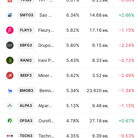
BRL
Sao Martinho S.A.
6.34%
14.68
+2.66%
SMTO3
BRL
Fleury SA
5.82%
17.16
−1.15%
FLRY3
BRL
Grupo SBF S.A.
5.80%
9.15
−2.24%
SBFG3
BRL
Irani Papel e Embalagem SA
5.43%
8.33
−0.72%
RANI3
BRL
Minerva S.A.
5.42%
3.52
−2.49%
BEEF3
BRL
Bemobi Mobile Tech SA
5.34%
23.620
−1.34%
BMOB3
BRL
Alpargatas SA
5.13%
9.48
−1.15%
ALPA3
BRL
Ourofino S.A.
4.78%
27.18
+0.67%
OFSA3
BRL
Technos S.A.
4.35%
9.39
−0.53%
TECN3
BRL