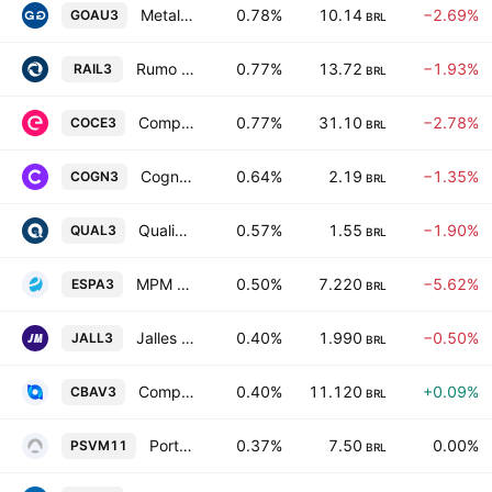
Metalurgica Gerdau S.A.
0.78%
10.14
−2.69%
GOAU3
BRL
Rumo SA
0.77%
13.72
−1.93%
RAIL3
BRL
Companhia Energetica do Ceara-COELCE
0.77%
31.10
−2.78%
COCE3
BRL
Cogna Educacao S.A.
0.64%
2.19
−1.35%
COGN3
BRL
Qualicorp Consultoria e Corretora de Seguros S.A.
0.57%
1.55
−1.90%
QUAL3
BRL
MPM Corporeos SA
0.50%
7.220
−5.62%
ESPA3
BRL
Jalles Machado SA
0.40%
1.990
−0.50%
JALL3
BRL
Companhia Brasileira de Aluminio
0.40%
11.120
+0.09%
CBAV3
BRL
Porto Sudeste VM SA
0.37%
7.50
0.00%
PSVM11
BRL