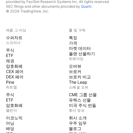
provided by FactSet Research Systems Inc. All rights reserved.
SEC filings and other documents provided by
Quartr
.
© 2026 TradingView, Inc.
제품 그 이상
툴 및 구독
수퍼차트
특징
스크리너
가격
마켓 데이터
주식
플랜 선물하기
ETF
트레이딩
채권
암호화폐
오버뷰
CEX 페어
브로커
DEX 페어
브로커 비교
Pine
The Leap
히트맵
스페셜 오퍼
주식
CME 그룹 선물
ETF
유렉스 선물
암호화폐
미국 주식 번들
캘린더
회사 정보
이코노믹
회사 소개
어닝
우주 임무
배당
블로그