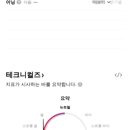
어닝
해단위
더보기
분기별
다음
:
—
테크니컬즈
지표가 시사하는 바를
요약합니다.
요약
뉴트럴
셀
바이
스트롱 셀
스트롱 바이