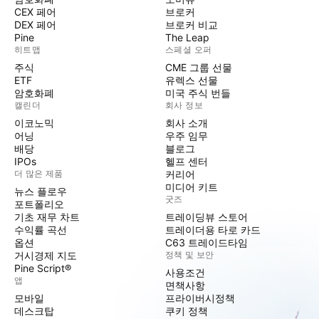
CEX 페어
브로커
DEX 페어
브로커 비교
Pine
The Leap
히트맵
스페셜 오퍼
주식
CME 그룹 선물
ETF
유렉스 선물
암호화폐
미국 주식 번들
캘린더
회사 정보
이코노믹
회사 소개
어닝
우주 임무
배당
블로그
IPOs
헬프 센터
더 많은 제품
커리어
미디어 키트
뉴스 플로우
굿즈
포트폴리오
기초 재무 차트
트레이딩뷰 스토어
수익률 곡선
트레이더용 타로 카드
옵션
C63 트레이드타임
거시경제 지도
정책 및 보안
Pine Script®
사용조건
앱
면책사항
모바일
프라이버시정책
데스크탑
쿠키 정책