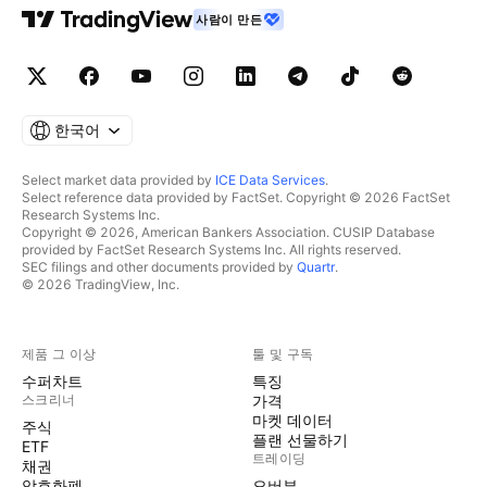
사람이 만든
한국어
Select market data provided by
ICE Data Services
.
Select reference data provided by FactSet. Copyright © 2026 FactSet
Research Systems Inc.
Copyright © 2026, American Bankers Association. CUSIP Database
provided by FactSet Research Systems Inc. All rights reserved.
SEC filings and other documents provided by
Quartr
.
© 2026 TradingView, Inc.
제품 그 이상
툴 및 구독
수퍼차트
특징
스크리너
가격
마켓 데이터
주식
플랜 선물하기
ETF
트레이딩
채권
암호화폐
오버뷰