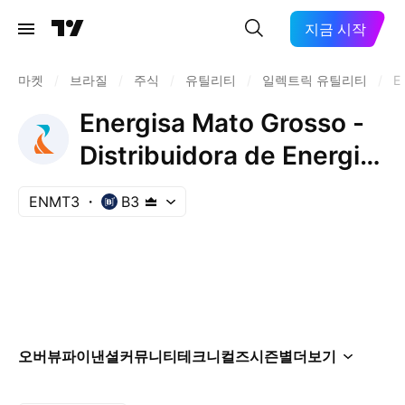
지금 시작
마켓
/
브라질
/
주식
/
유틸리티
/
일렉트릭 유틸리티
/
E
Energisa Mato Grosso -
Distribuidora de Energia
Sa
ENMT3
B3
오버뷰
파이낸셜
커뮤니티
테크니컬즈
시즌별
더보기