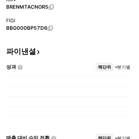
BRENMTACNOR5
FIGI
BBG000BP57D6
파이낸셜
성과
해단위
더보기
분기별
매출 대비 수익
전환
해단위
더보기
분기별