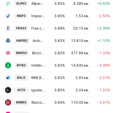
Allpark Empreendimentos Participacoes e Servicos S.A.
3.95%
4.390
+0.92%
ALPK3
BRL
Inepar SA Industria e Construcoes
3.95%
1.53
−2.55%
INEP3
BRL
Fras-Le S.A.
3.88%
20.15
+2.39%
FRAS3
BRL
Automob Participacoes S.A
3.83%
13.810
+1.10%
AMOB3
BRL
Bicicletas Monark S.A.
3.83%
377.99
−1.33%
BMKS3
BRL
Intelbras SA Industria de Telecomunicacao Eletronica Brasileir
3.83%
14.630
−3.30%
INTB3
BRL
BRB Banco de Brasilia SA
3.82%
2.93
−2.01%
BSLI3
BRL
Iguatemi SA
3.80%
3.24
−1.22%
IGTI3
BRL
Banco do Nordeste do Brasil S.A.
3.64%
110.00
−3.51%
BNBR3
BRL