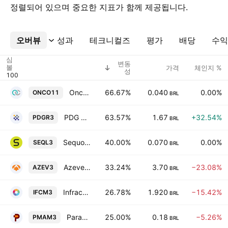
정렬되어 있으며 중요한 지표가 함께 제공됩니다.
오버뷰
더보기
성과
테크니컬즈
평가
배당
수익
심
변동
볼
가격
체인지 %
성
Oncoclinicas do Brasil Servicos Medicos S.A.
66.67%
0.040
0.00%
ONCO11
BRL
PDG Realty SA Empreendimentos e Participacoes
63.57%
1.67
+32.54%
PDGR3
BRL
Sequoia Logistica e Transportes SA
40.00%
0.070
0.00%
SEQL3
BRL
Azevedo & Travassos SA
33.24%
3.70
−23.08%
AZEV3
BRL
Infracommerce CXAAS SA
26.78%
1.920
−15.42%
IFCM3
BRL
Paranapanema S.A.
25.00%
0.18
−5.26%
PMAM3
BRL