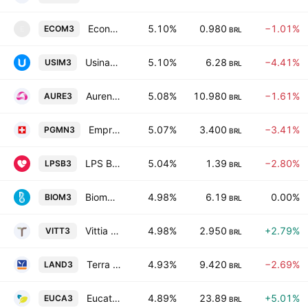
Economatica SA
5.10%
0.980
−1.01%
ECOM3
E
BRL
Usinas Siderurgicas de Minas Gerais SA-Usiminas
5.10%
6.28
−4.41%
USIM3
BRL
Auren Energia SA
5.08%
10.980
−1.61%
AURE3
BRL
Empreendimentos Pague Menos SA
5.07%
3.400
−3.41%
PGMN3
BRL
LPS Brasil-Consultoria de Imoveis SA
5.04%
1.39
−2.80%
LPSB3
BRL
Biomm SA
4.98%
6.19
0.00%
BIOM3
BRL
Vittia S.A.
4.98%
2.950
+2.79%
VITT3
BRL
Terra Santa Propriedades Agricolas SA
4.93%
9.420
−2.69%
LAND3
BRL
Eucatex S.A. Industria e Comercio
4.89%
23.89
+5.01%
EUCA3
BRL