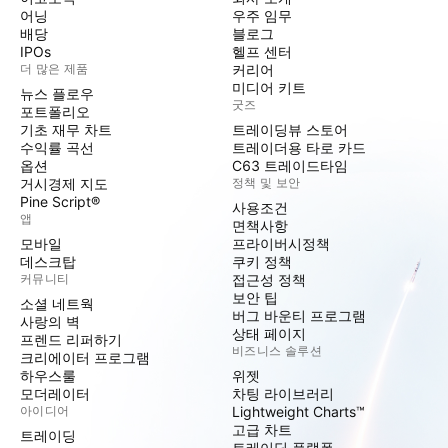
어닝
우주 임무
배당
블로그
IPOs
헬프 센터
더 많은 제품
커리어
미디어 키트
뉴스 플로우
굿즈
포트폴리오
기초 재무 차트
트레이딩뷰 스토어
수익률 곡선
트레이더용 타로 카드
옵션
C63 트레이드타임
거시경제 지도
정책 및 보안
Pine Script®
사용조건
앱
면책사항
모바일
프라이버시정책
데스크탑
쿠키 정책
커뮤니티
접근성 정책
보안 팁
소셜 네트웍
버그 바운티 프로그램
사랑의 벽
상태 페이지
프렌드 리퍼하기
비즈니스 솔루션
크리에이터 프로그램
하우스룰
위젯
모더레이터
차팅 라이브러리
아이디어
Lightweight Charts™
고급 차트
트레이딩
트레이딩 플랫폼