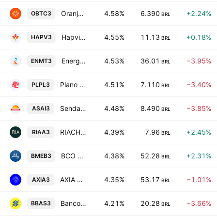
Oranjebtc SA Educacao e Investimento
4.58%
6.390
+2.24%
OBTC3
BRL
Hapvida Participacoes e Investimentos SA
4.55%
11.13
+0.18%
HAPV3
BRL
Energisa Mato Grosso - Distribuidora de Energia Sa
4.53%
36.01
−3.95%
ENMT3
BRL
Plano & Plano Desenvolvimento Imobiliario Ltda
4.51%
7.110
−3.40%
PLPL3
BRL
Sendas Distribuidora SA
4.48%
8.490
−3.85%
ASAI3
BRL
RIACHUELO
4.39%
7.96
+2.45%
RIAA3
BRL
BCO Mercantil do Brasil SA
4.38%
52.28
+2.31%
BMEB3
BRL
AXIA Energia SA
4.35%
53.17
−1.01%
AXIA3
BRL
Banco do Brasil S.A.
4.21%
20.28
−3.66%
BBAS3
BRL