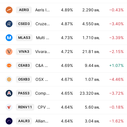
Aeris Industria e Comercio de Equipamentos para Geracao deEnergia S.A.
4.89%
2.290
−0.43%
AERI3
BRL
Cruzeiro do Sul Educacional SA
4.87%
4.550
−3.40%
CSED3
BRL
Multi Group S.A
4.73%
1.710
−3.39%
MLAS3
BRL
Vivara Participacoes SA
4.72%
21.81
−2.15%
VIVA3
BRL
C&A Modas SA
4.69%
9.44
+1.07%
CEAB3
BRL
OSX Brasil S.A.
4.67%
1.07
−4.46%
OSXB3
BRL
Compass Gas e Energia SA
4.65%
23.320
−3.72%
PASS3
BRL
CPV Energia Fundo De Investimento Imobiliario Responsabilidade Limitada
4.64%
5.60
−0.18%
RENV11
BRL
Allianca Saude e Participacoes SA - ALLIAR
4.64%
3.04
−1.62%
AALR3
BRL