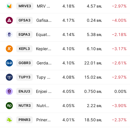
MRV Engenharia e Participacoes S.A.
4.18%
4.57
−2.97%
MRVE3
BRL
Gafisa S.A.
4.17%
0.24
−4.00%
GFSA3
BRL
Equatorial Para Distribuidora de Energia SA
4.14%
5.38
−2.18%
EQPA3
BRL
Kepler Weber SA
4.10%
6.10
−3.17%
KEPL3
BRL
Gerdau S.A.
4.10%
22.01
−2.61%
GGBR3
BRL
Tupy S.A.
4.08%
15.02
−2.97%
TUPY3
BRL
Enjoei SA
4.05%
0.750
0.00%
ENJU3
BRL
Nutriplant Industria E Comercio S.A.
4.05%
2.22
−3.90%
NUTR3
BRL
Priner Servicos Industriais SA
4.01%
18.50
−2.37%
PRNR3
BRL