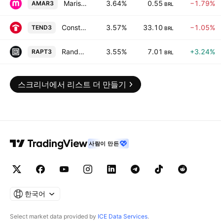
Marisa Lojas S.A.
3.64%
0.55
−1.79%
AMAR3
BRL
Construtora Tenda SA
3.57%
33.10
−1.05%
TEND3
BRL
Randoncorp S.A.
3.55%
7.01
+3.24%
RAPT3
BRL
스크리너에서 리스트 더 만들기
사람이 만든
한국어
Select market data provided by
ICE Data Services
.