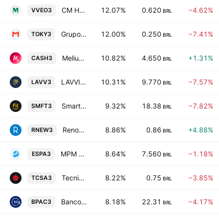
CM Hospitalar SA
12.07%
0.620
−4.62%
VVEO3
BRL
Grupo Toky SA
12.00%
0.250
−7.41%
TOKY3
BRL
Meliuz SA
10.82%
4.650
+1.31%
CASH3
BRL
LAVVI Empreendimentos Imobiliarios SA
10.31%
9.770
−7.57%
LAVV3
BRL
Smartfit Escola de Ginastica e Danca SA
9.32%
18.38
−7.82%
SMFT3
BRL
Renova Energia S.A.
8.86%
0.86
+4.88%
RNEW3
BRL
MPM Corporeos SA
8.64%
7.560
−1.18%
ESPA3
BRL
Tecnisa S.A.
8.22%
0.75
−3.85%
TCSA3
BRL
Banco BTG Pactual SA
8.18%
22.31
−4.17%
BPAC3
BRL