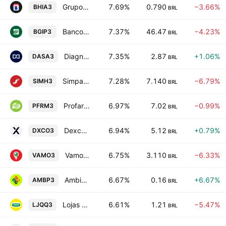
Grupo Casas Bahia S.A.
7.69%
0.790
−3.66%
BHIA3
BRL
Banco do Estado de Sergipe SA - Banese
7.37%
46.47
−4.23%
BGIP3
BRL
Diagnosticos da America S.A.
7.35%
2.87
+1.06%
DASA3
BRL
Simpar SA
7.28%
7.140
−6.79%
SIMH3
BRL
Profarma Distribuidora de Produtos Farmaceuticos SA
6.97%
7.02
−0.99%
PFRM3
BRL
Dexco SA
6.94%
5.12
+0.79%
DXCO3
BRL
Vamos Locacao de Caminhoes, Maquinas e Equipamentos SA
6.75%
3.110
−6.33%
VAMO3
BRL
Ambipar Participacoes e Empreendimentos SA
6.67%
0.16
+6.67%
AMBP3
BRL
Lojas Quero-Quero SA
6.61%
1.21
−5.47%
LJQQ3
BRL