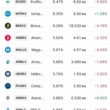
EcoRodovias Infraestrutura e Logistica S.A.
6.47%
6.82
−5.80%
ECOR3
BRL
Iochpe Maxion S.A.
6.35%
9.40
+1.08%
MYPK3
BRL
Brava Energia SA
6.28%
18.520
−4.78%
BRAV3
BRL
Americanas SA
5.93%
4.61
−2.33%
AMER3
BRL
Magazine Luiza S.A.
5.91%
4.57
−4.59%
MGLU3
BRL
Armac Locacao Logistica e Servicos SA
5.88%
3.480
−1.69%
ARML3
BRL
Helbor Empreendimentos S.A.
5.70%
1.93
−3.50%
HBOR3
BRL
Companhia Brasileira de Distribuicao
5.67%
2.90
−1.36%
PCAR3
BRL
Arandu Investimentos S.A
5.66%
0.530
+6.00%
ARND3
BRL
PBG S.A.Registered Shs
5.66%
1.62
−3.57%
PTBL3