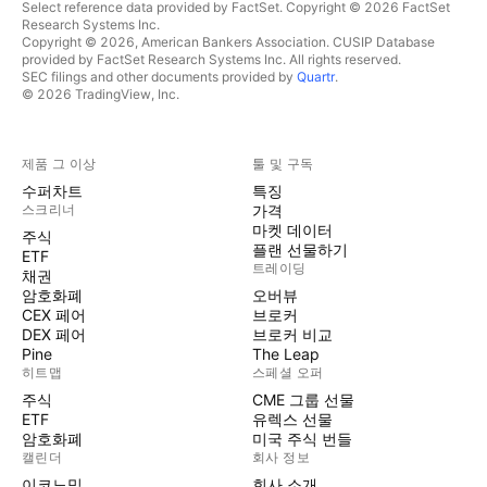
Select reference data provided by FactSet. Copyright © 2026 FactSet
Research Systems Inc.
Copyright © 2026, American Bankers Association. CUSIP Database
provided by FactSet Research Systems Inc. All rights reserved.
SEC filings and other documents provided by
Quartr
.
© 2026 TradingView, Inc.
제품 그 이상
툴 및 구독
수퍼차트
특징
스크리너
가격
마켓 데이터
주식
플랜 선물하기
ETF
트레이딩
채권
암호화폐
오버뷰
CEX 페어
브로커
DEX 페어
브로커 비교
Pine
The Leap
히트맵
스페셜 오퍼
주식
CME 그룹 선물
ETF
유렉스 선물
암호화폐
미국 주식 번들
캘린더
회사 정보
이코노믹
회사 소개