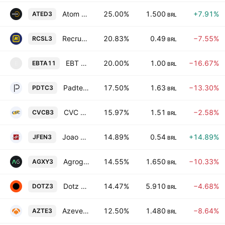
Atom Educacao e Editora S.A.
25.00%
1.500
+7.91%
ATED3
BRL
Recrusul SA
20.83%
0.49
−7.55%
RCSL3
BRL
EBT Fundo de Investimento Imobiliario Class A
20.00%
1.00
−16.67%
EBTA11
E
BRL
Padtec Holding SA
17.50%
1.63
−13.30%
PDTC3
BRL
CVC Brasil Operadora e Agencia de Viagens SA
15.97%
1.51
−2.58%
CVCB3
BRL
Joao Fortes Engenharia S.A.
14.89%
0.54
+14.89%
JFEN3
BRL
Agrogalaxy Participacoes SA
14.55%
1.650
−10.33%
AGXY3
BRL
Dotz SA
14.47%
5.910
−4.68%
DOTZ3
BRL
Azevedo & Travassos Energia S.A
12.50%
1.480
−8.64%
AZTE3
BRL