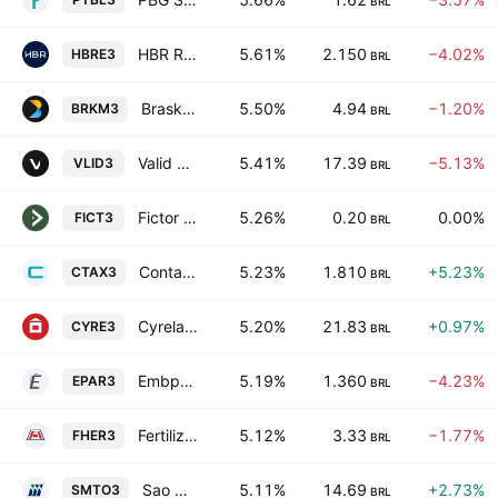
BRL
HBR Realty Empreendimentos Imobiliarios SA
5.61%
2.150
−4.02%
HBRE3
BRL
Braskem S.A.
5.50%
4.94
−1.20%
BRKM3
BRL
Valid Solucoes SA
5.41%
17.39
−5.13%
VLID3
BRL
Fictor Alimentos SA
5.26%
0.20
0.00%
FICT3
BRL
Contax Participacoes SA
5.23%
1.810
+5.23%
CTAX3
BRL
Cyrela Brazil Realty SA Empreendimentos e Participacoes
5.20%
21.83
+0.97%
CYRE3
BRL
Embpar Participacoes SA
5.19%
1.360
−4.23%
EPAR3
BRL
Fertilizantes Heringer S.A.
5.12%
3.33
−1.77%
FHER3
BRL
Sao Martinho S.A.
5.11%
14.69
+2.73%
SMTO3
BRL