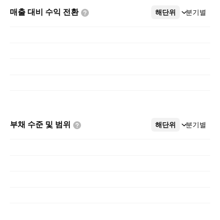
매출 대비 수익
전환
해단위
더보기
분기별
부채 수준 및
범위
해단위
더보기
분기별