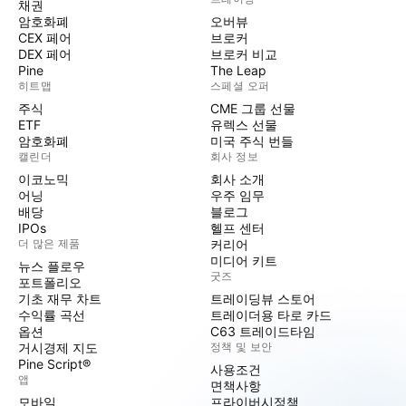
채권
암호화폐
오버뷰
CEX 페어
브로커
DEX 페어
브로커 비교
Pine
The Leap
히트맵
스페셜 오퍼
주식
CME 그룹 선물
ETF
유렉스 선물
암호화폐
미국 주식 번들
캘린더
회사 정보
이코노믹
회사 소개
어닝
우주 임무
배당
블로그
IPOs
헬프 센터
더 많은 제품
커리어
미디어 키트
뉴스 플로우
굿즈
포트폴리오
기초 재무 차트
트레이딩뷰 스토어
수익률 곡선
트레이더용 타로 카드
옵션
C63 트레이드타임
거시경제 지도
정책 및 보안
Pine Script®
사용조건
앱
면책사항
모바일
프라이버시정책