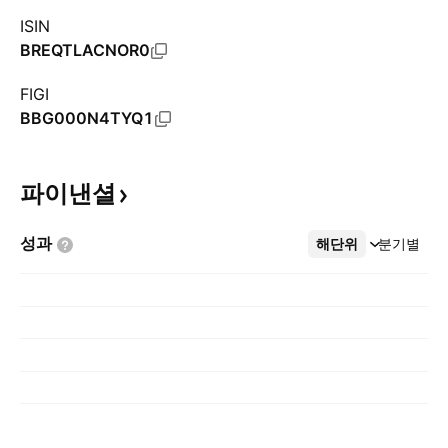
ISIN
BREQTLACNOR0
FIGI
BBG000N4TYQ1
파이낸셜
성과
해단위
더보기
분기별