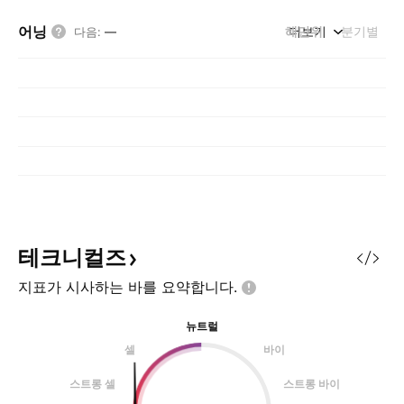
어닝
해단위
더보기
분기별
다음
:
—
테크니컬즈
지표가 시사하는 바를
요약합니다.
뉴트럴
셀
바이
스트롱 셀
스트롱 바이