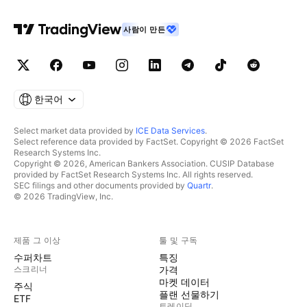
사람이 만든
한국어
Select market data provided by
ICE Data Services
.
Select reference data provided by FactSet. Copyright © 2026 FactSet
Research Systems Inc.
Copyright © 2026, American Bankers Association. CUSIP Database
provided by FactSet Research Systems Inc. All rights reserved.
SEC filings and other documents provided by
Quartr
.
© 2026 TradingView, Inc.
제품 그 이상
툴 및 구독
수퍼차트
특징
스크리너
가격
마켓 데이터
주식
플랜 선물하기
ETF
트레이딩