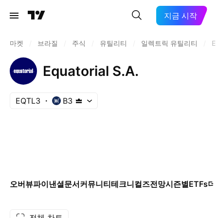
지금 시작
마켓
/
브라질
/
주식
/
유틸리티
/
일렉트릭 유틸리티
/
E
Equatorial S.A.
EQTL3
B3
오버뷰
파이낸셜
문서
커뮤니티
테크니컬즈
전망
시즌별
ETFs
더
전체 차트