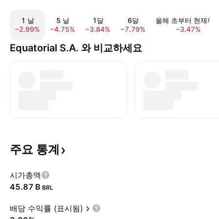
1 날
5 날
1달
6달
올해 초부터 현재까
−2.99%
−4.75%
−3.84%
−7.79%
−3.47%
Equatorial S.A. 와 비교하세요
주요
통계
시가총액
‪45.87 B‬
BRL
배당 수익률 (표시됨)