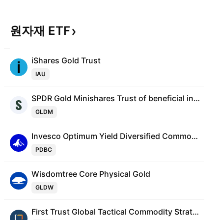
원자재
ETF
iShares Gold Trust
IAU
SPDR Gold Minishares Trust of beneficial interest
GLDM
Invesco Optimum Yield Diversified Commodity Strategy No K-1 ETF
PDBC
Wisdomtree Core Physical Gold
GLDW
First Trust Global Tactical Commodity Strategy Fund