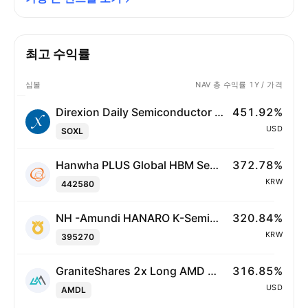
최고 수익률
심볼
NAV 총 수익률 1Y / 가격
Direxion Daily Semiconductor Bull 3X ETF
451.92%
USD
SOXL
Hanwha PLUS Global HBM Semiconductor ETF
372.78%
KRW
442580
NH -Amundi HANARO K-Semiconductor ETF Units
320.84%
KRW
395270
GraniteShares 2x Long AMD Daily ETF
316.85%
USD
AMDL