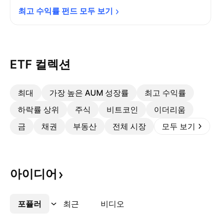
최고 수익률 펀드 모두 
보기
ETF 컬렉션
최대
가장 높은 AUM 성장률
최고 수익률
하락률 상위
주식
비트코인
이더리움
금
채권
부동산
전체 시장
모두 보기
아이디어
포퓰러
더보기
최근
비디오