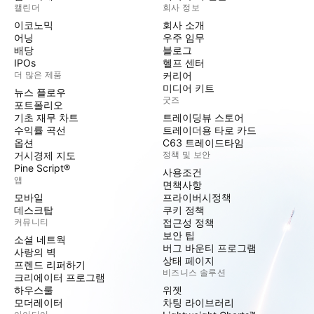
캘린더
회사 정보
이코노믹
회사 소개
어닝
우주 임무
배당
블로그
IPOs
헬프 센터
더 많은 제품
커리어
미디어 키트
뉴스 플로우
굿즈
포트폴리오
기초 재무 차트
트레이딩뷰 스토어
수익률 곡선
트레이더용 타로 카드
옵션
C63 트레이드타임
거시경제 지도
정책 및 보안
Pine Script®
사용조건
앱
면책사항
모바일
프라이버시정책
데스크탑
쿠키 정책
커뮤니티
접근성 정책
보안 팁
소셜 네트웍
버그 바운티 프로그램
사랑의 벽
상태 페이지
프렌드 리퍼하기
비즈니스 솔루션
크리에이터 프로그램
하우스룰
위젯
모더레이터
차팅 라이브러리