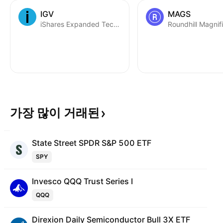
타나더라도 저점 갱
IGV
MAGS
유지한 뒤 1차 타겟 
iShares Expanded Tech-Software Sector ETF
18불 수준으로 보시
니다.
가장 많이
거래된
State Street SPDR S&P 500 ETF
SPY
Invesco QQQ Trust Series I
QQQ
Direxion Daily Semiconductor Bull 3X ETF