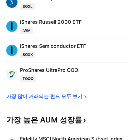
SOXL
iShares Russell 2000 ETF
IWM
iShares Semiconductor ETF
SOXX
ProShares UltraPro QQQ
TQQQ
가장 많이 거래되는 펀드 모두 
보기
가장 높은 AUM
성장률
Fidelity MSCI North American Subset Index ETF