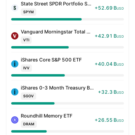
State Street SPDR Portfolio S&P 500 ETF
+52.69 B
USD
SPYM
Vanguard Morningstar Total Stock Market ETF
+42.91 B
USD
VTI
iShares Core S&P 500 ETF
+40.04 B
USD
IVV
iShares 0-3 Month Treasury Bond ETF
+32.3 B
USD
SGOV
Roundhill Memory ETF
+26.55 B
USD
DRAM