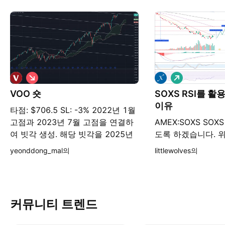
숏
롱
VOO 숏
SOXS RSI를 활
이유
타점: $706.5 SL: -3% 2022년 1월
고점과 2023년 7월 고점을 연결하
AMEX:SOXS SO
여 빗각 생성. 해당 빗각을 2025년
도록 하겠습니다. 위
2월 고점에 복사, 1:1 비율로 상단에
참고하시며 이어서 S
yeonddong_mal의
littlewolves의
빗각 생성. 확장된 빗각은 $706 부
드리도록 하겠습니다
근에서 저항선이 될 것으로 예상.
하락이의 강도가 
다. 그러나 그동안의
은 낮아졌지만 RSI
커뮤니티 트렌드
다진 후에 우상향을
다. 만약 오늘 단기