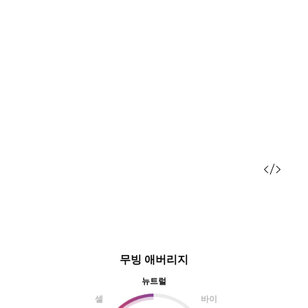
무빙 애버리지
뉴트럴
셀
바이