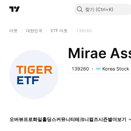
찾기
마켓
/
대한민국
/
ETF 마켓
/
139260
Mirae Ass
139260
Korea Stock
오버뷰
프로화일
홀딩스
커뮤니티
테크니컬즈
시즌별
더보기