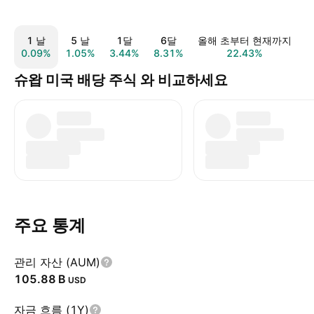
1 날
5 날
1달
6달
올해 초부터 현재까지
0.09%
1.05%
3.44%
8.31%
22.43%
2
슈왑 미국 배당 주식 와 비교하세요
주요 통계
관리 자산 (AUM)
‪105.88 B‬
USD
자금 흐름 (1Y)