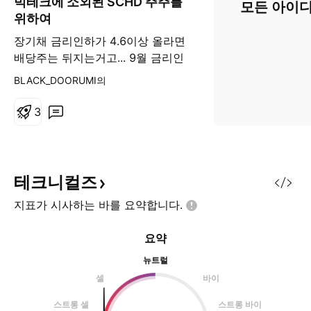
빅테크에 소외된 SCHD 주주를
모든 아이디
위하여
장기채 금리인하가 4.6이상 올라면
배당주는 뒤지는거고... 9월 금리인
하되면 그동안 성장주에 받았던 소
BLACK_DOORUMI의
외감을 이겨내겠죠?
3
테크니컬즈
지표가 시사하는 바를
요약합니다.
요약
뉴트럴
셀
바이
스트롱 셀
스트롱 바이