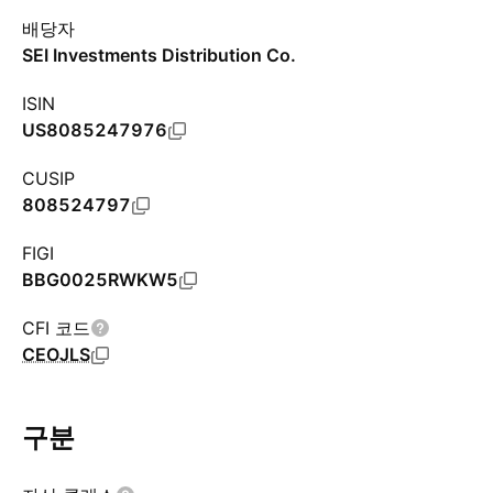
배당자
SEI Investments Distribution Co.
ISIN
US8085247976
CUSIP
808524797
FIGI
BBG0025RWKW5
CFI 코드
CEOJLS
구분