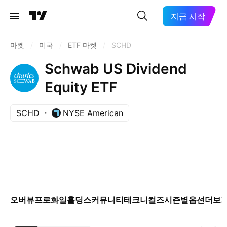
지금 시작
마켓
/
미국
/
ETF 마켓
/
SCHD
Schwab US Dividend
Equity ETF
SCHD
NYSE American
오버뷰
프로화일
홀딩스
커뮤니티
테크니컬즈
시즌별
옵션
더보