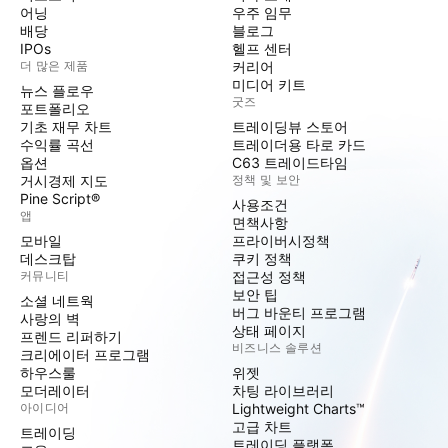
어닝
우주 임무
배당
블로그
IPOs
헬프 센터
더 많은 제품
커리어
미디어 키트
뉴스 플로우
굿즈
포트폴리오
기초 재무 차트
트레이딩뷰 스토어
수익률 곡선
트레이더용 타로 카드
옵션
C63 트레이드타임
거시경제 지도
정책 및 보안
Pine Script®
사용조건
앱
면책사항
모바일
프라이버시정책
데스크탑
쿠키 정책
커뮤니티
접근성 정책
보안 팁
소셜 네트웍
버그 바운티 프로그램
사랑의 벽
상태 페이지
프렌드 리퍼하기
비즈니스 솔루션
크리에이터 프로그램
하우스룰
위젯
모더레이터
차팅 라이브러리
아이디어
Lightweight Charts™
고급 차트
트레이딩
트레이딩 플랫폼