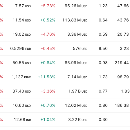
3%
7.57
−5.73%
95.26 M
1.23
47.66
USD
USD
7%
11.54
+0.52%
113.83 M
0.64
43.76
USD
USD
2%
19.02
−4.76%
3.36 M
0.59
20.73
USD
USD
4%
0.5296
−0.45%
576
8.50
3.23
EUR
USD
4%
50.55
+0.84%
85.99 M
0.98
219.44
USD
USD
8%
1,137
+11.58%
7.14 M
1.73
98.79
KRW
USD
3%
37.40
−3.36%
1.97 B
0.77
1.83
USD
USD
5%
10.60
+0.76%
12.02 M
0.80
186.38
USD
USD
9%
12.68
+1.04%
3.22 K
0.30
INR
USD