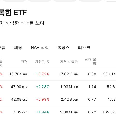
록한 ETF
이 하락한 ETF를 보여
흐름
배당
NAV 실적
홀딩스
리스크
 수
상대 볼
가격
체인지 %
가격 × 볼륨
률
륨
3해
9%
13.704
−6.72%
17.02 K
0.30
366.14
EUR
USD
9%
47.90
+2.28%
1.93 M
1.74
52.6
GBX
USD
5%
42.08
−5.99%
2.42 B
0.77
1.52
USD
USD
2%
7.35
+1.94%
9.08 M
0.72
165.87
CAD
USD