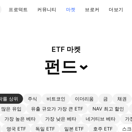
프로덕트
커뮤니티
마켓
브로커
더보기
ETF 마켓
펀드
락률 상위
주식
비트코인
이더리움
금
채권
 많은 유입
유출 규모가 가장 큰 ETF
NAV 최고 할인
가장 높은 베타
가장 낮은 베타
네거티브 베타
가
영국 ETF
독일 ETF
일본 ETF
호주 ETF
스크