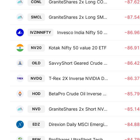
GraniteShares 2x Long COIN Daily ETF
−87.6
CONL
GraniteShares 2x Long SMCI Daily ETF
−87.5
SMCL
Invesco India Nifty 50 ETF
−86.9
IVZINNIFTY
Kotak Nifty 50 value 20 ETF
−86.9
NV20
SavvyShort Geared Crude Oil ETF
−86.4
OILD
T-Rex 2X Inverse NVIDIA Daily Target ETF
−86.3
NVDQ
BetaPro Crude Oil Inverse Leveraged Daily Bear ETF
−85.7
HOD
GraniteShares 2x Short NVDA Daily ETF
−85.1
NVD
Direxion Daily MSCI Emerging Markets Bear 3X ETF
−84.8
EDZ
ProShares UltraShort Technology
−84.7
REW