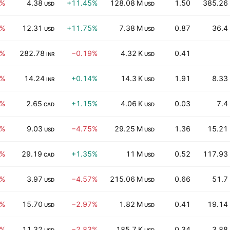
2%
4.38
+11.45%
128.08 M
1.50
385.26
USD
USD
4%
12.31
+11.75%
7.38 M
0.87
36.4
USD
USD
6%
282.78
−0.19%
4.32 K
0.41
INR
USD
1%
14.24
+0.14%
14.3 K
1.91
8.33
INR
USD
2%
2.65
+1.15%
4.06 K
0.03
7.4
CAD
USD
7%
9.03
−4.75%
29.25 M
1.36
15.21
USD
USD
9%
29.19
+1.35%
11 M
0.52
117.93
CAD
USD
4%
3.97
−4.57%
215.06 M
0.66
51.7
USD
USD
8%
15.70
−2.97%
1.82 M
0.41
19.14
USD
USD
9%
11.32
−2.83%
185.7 K
0.34
3.88