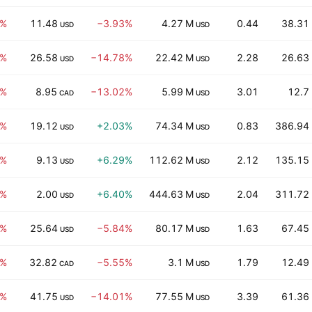
5%
11.48
−3.93%
4.27 M
0.44
38.31
USD
USD
6%
26.58
−14.78%
22.42 M
2.28
26.63
USD
USD
8%
8.95
−13.02%
5.99 M
3.01
12.7
CAD
USD
4%
19.12
+2.03%
74.34 M
0.83
386.94
USD
USD
0%
9.13
+6.29%
112.62 M
2.12
135.15
USD
USD
5%
2.00
+6.40%
444.63 M
2.04
311.72
USD
USD
6%
25.64
−5.84%
80.17 M
1.63
67.45
USD
USD
7%
32.82
−5.55%
3.1 M
1.79
12.49
CAD
USD
6%
41.75
−14.01%
77.55 M
3.39
61.36
USD
USD