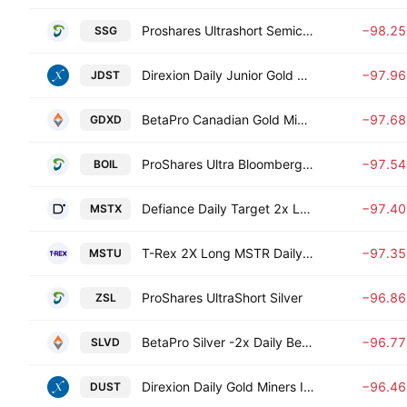
Proshares Ultrashort Semiconductors
−98.2
SSG
Direxion Daily Junior Gold Miners Index Bear 2X ETF
−97.9
JDST
BetaPro Canadian Gold Miners -2x Daily Bear ETF
−97.6
GDXD
ProShares Ultra Bloomberg Natural Gas
−97.5
BOIL
Defiance Daily Target 2x Long MSTR ETF
−97.4
MSTX
T-Rex 2X Long MSTR Daily Target ETF
−97.3
MSTU
ProShares UltraShort Silver
−96.8
ZSL
BetaPro Silver -2x Daily Bear ETF
−96.7
SLVD
Direxion Daily Gold Miners Index Bear 2X ETF
−96.4
DUST