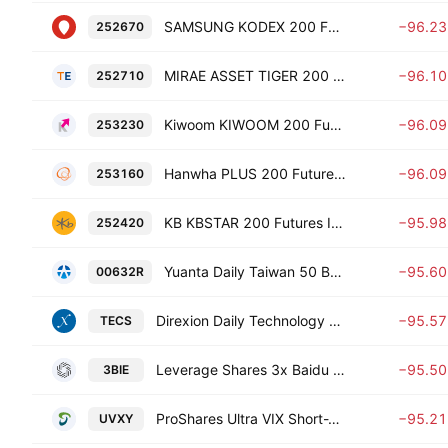
SAMSUNG KODEX 200 Futures Inverse 2x ETF
−96.2
252670
MIRAE ASSET TIGER 200 Futures Inverse 2x ETF
−96.1
252710
Kiwoom KIWOOM 200 Futures Inverse 2X ETF Units
−96.0
253230
Hanwha PLUS 200 Futures Inverse 2X ETF
−96.0
253160
KB KBSTAR 200 Futures Inverse 2X ETF
−95.9
252420
Yuanta Daily Taiwan 50 Bear -1X ETF
−95.6
00632R
Direxion Daily Technology Bear 3X ETF
−95.5
TECS
Leverage Shares 3x Baidu ETP
−95.5
3BIE
ProShares Ultra VIX Short-Term Futures ETF
−95.2
UVXY