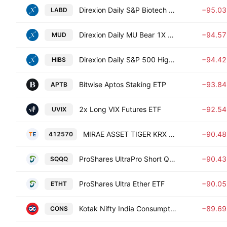
Direxion Daily S&P Biotech Bear 3X ETF
−95.0
LABD
Direxion Daily MU Bear 1X ETF
−94.5
MUD
Direxion Daily S&P 500 High Beta Bear 3X ETF
−94.4
HIBS
Bitwise Aptos Staking ETP
−93.8
APTB
2x Long VIX Futures ETF
−92.5
UVIX
MIRAE ASSET TIGER KRX SECONDARY BATTERY K-NEW DEAL LEVERAGE ETF Units
−90.4
412570
ProShares UltraPro Short QQQ
−90.4
SQQQ
ProShares Ultra Ether ETF
−90.0
ETHT
Kotak Nifty India Consumption ETF
−89.6
CONS