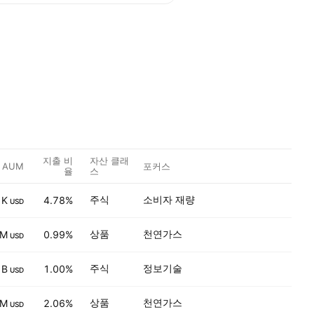
지출 비
자산 클래
AUM
포커스
율
스
주식
소비자 재량
 K
4.78%
USD
상품
천연가스
 M
0.99%
USD
주식
정보기술
 B
1.00%
USD
상품
천연가스
 M
2.06%
USD