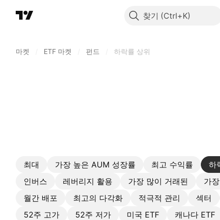
찾기
마켓
/
ETF 마켓
/
펀드
/
하락률 상위
최대
가장 높은 AUM 성장률
최고 수익률
하
인버스
레버리지 활용
가장 많이 거래된
가장
월간 배포
최고의 다각화
적극적 관리
섹터
52주 고가
52주 저가
미국 ETF
캐나다 ETF