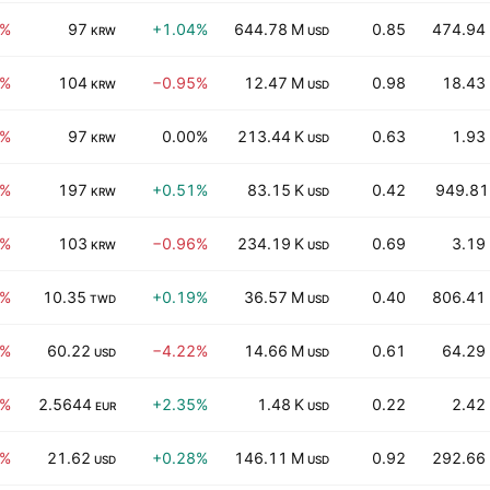
3%
97
+1.04%
644.78 M
0.85
474.94
KRW
USD
0%
104
−0.95%
12.47 M
0.98
18.43
KRW
USD
9%
97
0.00%
213.44 K
0.63
1.93
KRW
USD
9%
197
+0.51%
83.15 K
0.42
949.81
KRW
USD
8%
103
−0.96%
234.19 K
0.69
3.19
KRW
USD
0%
10.35
+0.19%
36.57 M
0.40
806.41
TWD
USD
7%
60.22
−4.22%
14.66 M
0.61
64.29
USD
USD
0%
2.5644
+2.35%
1.48 K
0.22
2.42
EUR
USD
1%
21.62
+0.28%
146.11 M
0.92
292.66
USD
USD