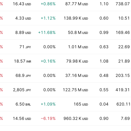
3%
16.43
+0.86%
87.77 M
1.10
738.07
USD
USD
5%
4.33
+1.12%
138.99 K
0.60
10.51
USD
USD
8%
8.89
+11.68%
50.8 M
0.99
169.46
USD
USD
5%
71
0.00%
1.01 M
0.63
22.69
JPY
USD
5%
18.57
+0.16%
79.98 K
1.08
21.89
INR
USD
4%
68.9
0.00%
37.16 M
0.48
203.15
JPY
USD
2%
2,805
0.00%
122.75 M
0.55
419.31
JPY
USD
5%
6.50
+1.09%
165
0.04
620.11
BRL
USD
4%
14.56
−6.19%
960.32 K
0.90
7.69
USD
USD