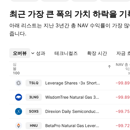
최근 가장 큰 폭의 가치 하락을 기
아래 리스트는 지난 3년간 총 NAV 수익률이 가장 많
줍니다.
오버뷰
더보기
성과
테크니컬즈
확장 시간
자금 
심
NAV 총
볼
익
Leverage Shares -3x Short Tesla ETP
−99.8
TSLQ
WisdomTree Natural Gas 3x Daily Leveraged
−99.8
3LNG
Direxion Daily Semiconductor Bear 3X ETF
−99.7
SOXS
BetaPro Natural Gas Leveraged Daily Bull ETF
−99.7
HNU