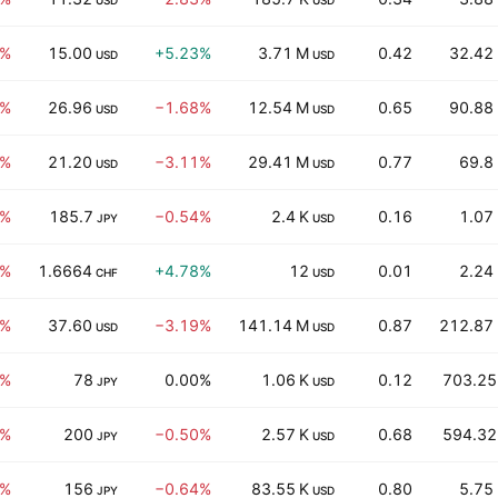
USD
USD
3%
15.00
+5.23%
3.71 M
0.42
32.42
USD
USD
8%
26.96
−1.68%
12.54 M
0.65
90.88
USD
USD
1%
21.20
−3.11%
29.41 M
0.77
69.8
USD
USD
7%
185.7
−0.54%
2.4 K
0.16
1.07
JPY
USD
4%
1.6664
+4.78%
12
0.01
2.24
CHF
USD
9%
37.60
−3.19%
141.14 M
0.87
212.87
USD
USD
2%
78
0.00%
1.06 K
0.12
703.25
JPY
USD
2%
200
−0.50%
2.57 K
0.68
594.32
JPY
USD
2%
156
−0.64%
83.55 K
0.80
5.75
JPY
USD