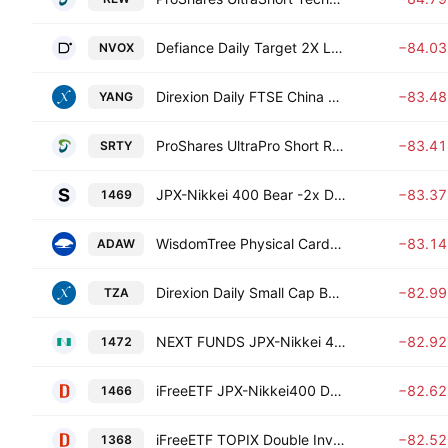
Defiance Daily Target 2X Long NVO ETF
−84.0
NVOX
Direxion Daily FTSE China Bear 3X ETF
−83.4
YANG
ProShares UltraPro Short Russell2000
−83.4
SRTY
JPX-Nikkei 400 Bear -2x Double Inverse ETF
−83.3
1469
WisdomTree Physical Cardano
−83.1
ADAW
Direxion Daily Small Cap Bear 3X ETF
−82.9
TZA
NEXT FUNDS JPX-Nikkei 400 Double Inverse Index ETF
−82.9
1472
iFreeETF JPX-Nikkei400 Double Inverse (-2x) Index
−82.6
1466
iFreeETF TOPIX Double Inverse (-2x) Index
−82.5
1368