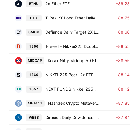
2x Ether ETF
−89.2
ETHU
T-Rex 2X Long Ether Daily Target ETF
−88.7
ETU
Defiance Daily Target 2X Long SMCI ETF
−88.6
SMCX
iFreeETF Nikkei225 Double Inverse Index
−88.5
1366
Kotak Nifty Midcap 50 ETF Exchange Traded Fund Units
−88.5
MIDCAP
NIKKEI 225 Bear -2x ETF
−88.1
1360
NEXT FUNDS Nikkei 225 Double Inverse ETF
−88.1
1357
Hashdex Crypto Metaverse Index Fund
−87.8
META11
Direxion Daily Dow Jones Internet Bear 3X ETF
−87.8
WEBS