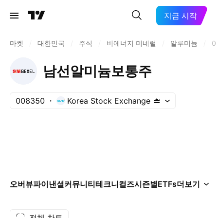
지금 시작
마켓
/
대한민국
/
주식
/
비에너지 미네럴
/
알루미늄
/
0
남선알미늄보통주
008350
Korea Stock Exchange
오버뷰
파이낸셜
커뮤니티
테크니컬즈
시즌별
ETFs
더보기
전체 차트