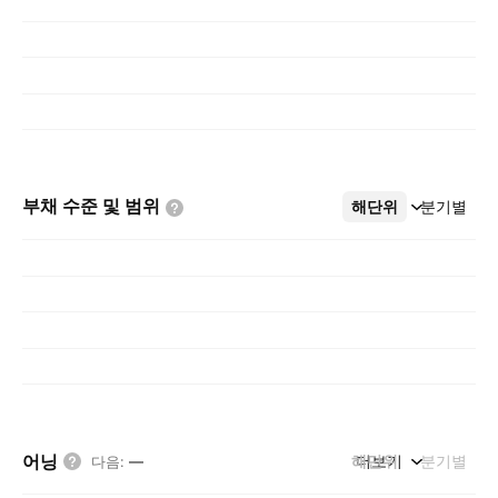
부채 수준 및
범위
해단위
더보기
분기별
어닝
해단위
더보기
분기별
다음
:
—