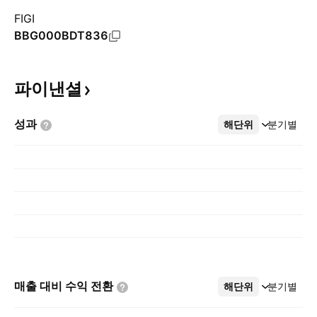
FIGI
BBG000BDT836
파이낸셜
성과
해단위
더보기
분기별
매출 대비 수익
전환
해단위
더보기
분기별