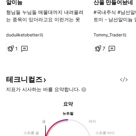
알미늄
산을 만들어놨네
형님들 누님들 매물대까지 내려올려
#국내주식 #남선알
는 종목이 있더라고요 이런거는 못
토미 - 남선알미늄
먹어도 고죠 달봉200 ema 선아래
에 엄청난 변동성과
에 가격을 매수해서 장투의 목적도
던 종목 중 하나라
duduliketobetter의
Tommy_Trader의
가능하고 단타적인 목적(몇주간)으
변동성과 거래량이
로 도전해봐도 되죠 .
1
수렴의 끝단계에 거
7
않나 싶습니다. - 
래량을 동반한 추세
가능성이 있어 보입
로는 4060 부근에
테크니컬즈
형성되었습니다. -
지표가 시사하는 바를
요약합니다.
상승추세선도 겹치는
간색 박스). 그만큼
요약
방으로 뚫린다면 
뉴트럴
어느정도 터질 수 
- 상단에 일
셀
바이
스트롱 셀
스트롱 바이