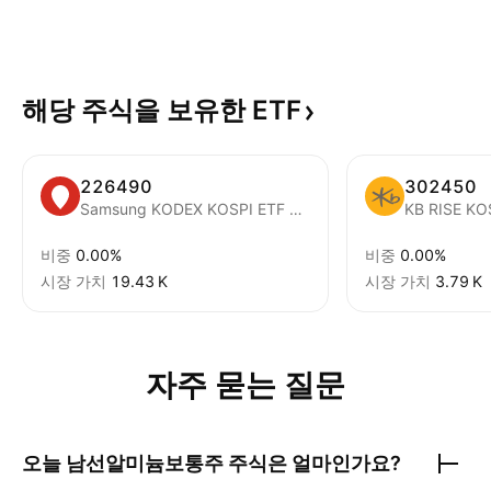
해당 주식을 보유한
ETF
226490
302450
Samsung KODEX KOSPI ETF Units
KB RISE KOS
비중
0.00%
비중
0.00%
시장 가치
‪19.43 K‬
시장 가치
‪3.79 K‬
자주 묻는 질문
오늘
남선알미늄보통주
주식은 얼마인가요?