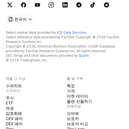
한국어
Select market data provided by
ICE Data Services
.
Select reference data provided by FactSet. Copyright © 2026 FactSet
Research Systems Inc.
Copyright © 2026, American Bankers Association. CUSIP Database
provided by FactSet Research Systems Inc. All rights reserved.
SEC filings and other documents provided by
Quartr
.
© 2026 TradingView, Inc.
제품 그 이상
툴 및 구독
수퍼차트
특징
스크리너
가격
마켓 데이터
주식
플랜 선물하기
ETF
트레이딩
채권
암호화폐
오버뷰
CEX 페어
브로커
DEX 페어
브로커 비교
Pine
The Leap