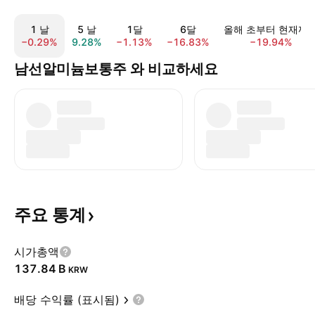
1 날
5 날
1달
6달
올해 초부터 현재까
−0.29%
9.28%
−1.13%
−16.83%
−19.94%
남선알미늄보통주 와 비교하세요
주요
통계
시가총액
‪137.84 B‬
KRW
배당 수익률 (표시됨)