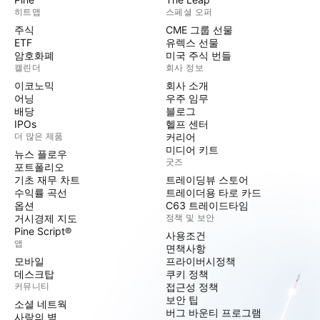
히트맵
스페셜 오퍼
주식
CME 그룹 선물
ETF
유렉스 선물
암호화폐
미국 주식 번들
캘린더
회사 정보
이코노믹
회사 소개
어닝
우주 임무
배당
블로그
IPOs
헬프 센터
더 많은 제품
커리어
미디어 키트
뉴스 플로우
굿즈
포트폴리오
기초 재무 차트
트레이딩뷰 스토어
수익률 곡선
트레이더용 타로 카드
옵션
C63 트레이드타임
거시경제 지도
정책 및 보안
Pine Script®
사용조건
앱
면책사항
모바일
프라이버시정책
데스크탑
쿠키 정책
커뮤니티
접근성 정책
보안 팁
소셜 네트웍
버그 바운티 프로그램
사랑의 벽