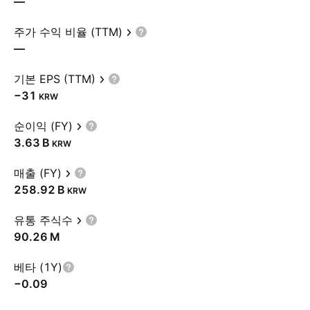
—
주가 수익 비율 (TTM)
—
기본 EPS (TTM)
−31
KRW
순이익 (FY)
‪3.63 B‬
KRW
매출 (FY)
‪258.92 B‬
KRW
유통 주식수
‪90.26 M‬
베타 (1Y)
−0.09