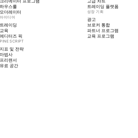
크리에이터 프로그램
고급 차트
하우스룰
트레이딩 플랫폼
모더레이터
성장 기회
아이디어
광고
트레이딩
브로커 통합
교육
파트너 프로그램
에디터즈 픽
교육 프로그램
PINE SCRIPT
지표 및 전략
마법사
프리랜서
유료 공간