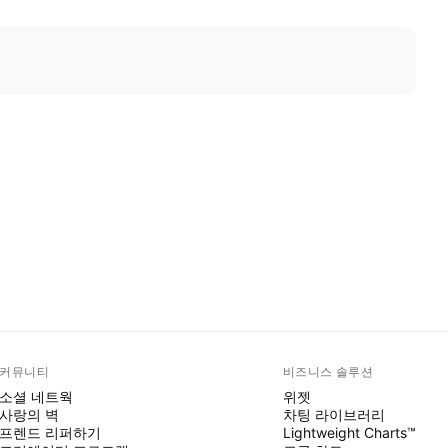
커뮤니티
비즈니스 솔루션
소셜 네트웍
위젯
사랑의 벽
차팅 라이브러리
프렌드 리퍼하기
Lightweight Charts™