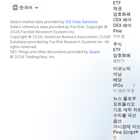
ETF
한국어
채권
암호화폐
CEX 페어
Select market data provided by
ICE Data Services
.
DEX 페어
Select reference data provided by FactSet. Copyright ©
Pine
2026 FactSet Research Systems Inc.
히트맵
Copyright © 2026, American Bankers Association. CUSIP
Database provided by FactSet Research Systems Inc. All
주식
rights reserved.
ETF
SEC filings and other documents provided by
Quartr
.
암호화폐
© 2026 TradingView, Inc.
캘린더
이코노믹
어닝
배당
IPOs
더 많은 제품
뉴스 플로우
포트폴리오
기초 재무 차
수익률 곡선
옵션
거시경제 지
Pine Script®
앱