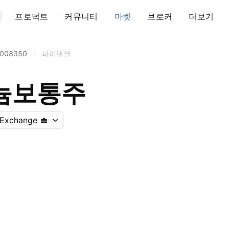
프로덕트
커뮤니티
마켓
브로커
더보기
008350
/
파이낸셜
늄보통주
 Exchange