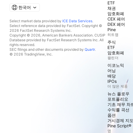
ETF
한국어
채권
암호화폐
CEX 페어
Select market data provided by
ICE Data Services
.
DEX 페어
Select reference data provided by FactSet. Copyright ©
Pine
2026 FactSet Research Systems Inc.
히트맵
Copyright © 2026, American Bankers Association. CUSIP
Database provided by FactSet Research Systems Inc. All
주식
rights reserved.
ETF
SEC filings and other documents provided by
Quartr
.
암호화폐
© 2026 TradingView, Inc.
캘린더
이코노믹
어닝
배당
IPOs
더 많은 제품
뉴스 플로우
포트폴리오
기초 재무 차
수익률 곡선
옵션
거시경제 지
Pine Script®
앱