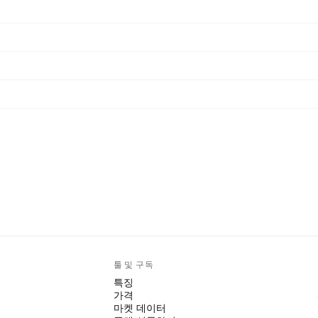
툴 및 구독
특징
가격
마켓 데이터