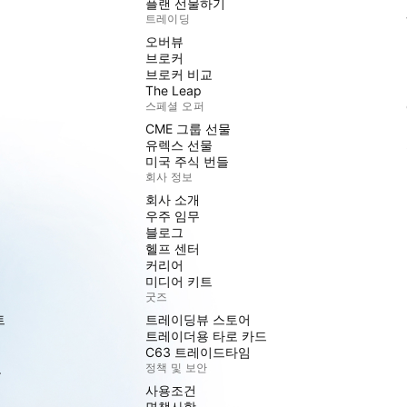
플랜 선물하기
트레이딩
오버뷰
브로커
브로커 비교
The Leap
스페셜 오퍼
CME 그룹 선물
유렉스 선물
미국 주식 번들
회사 정보
회사 소개
우주 임무
블로그
헬프 센터
커리어
미디어 키트
굿즈
트
트레이딩뷰 스토어
트레이더용 타로 카드
C63 트레이드타임
도
정책 및 보안
사용조건
면책사항