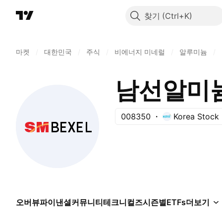
찾기
마켓
/
대한민국
/
주식
/
비에너지 미네럴
/
알루미늄
/
남선알미
008350
Korea Stock
오버뷰
파이낸셜
커뮤니티
테크니컬즈
시즌별
ETFs
더보기