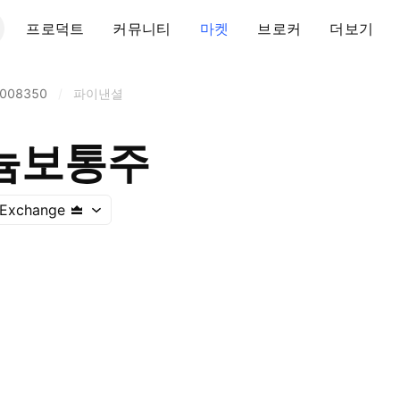
프로덕트
커뮤니티
마켓
브로커
더보기
008350
/
파이낸셜
늄보통주
 Exchange