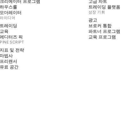
크리에이터 프로그램
고급 차트
하우스룰
트레이딩 플랫폼
모더레이터
성장 기회
아이디어
광고
트레이딩
브로커 통합
교육
파트너 프로그램
에디터즈 픽
교육 프로그램
PINE SCRIPT
지표 및 전략
마법사
프리랜서
유료 공간