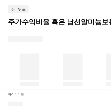
뒤로
주가수익비율 혹은
남선알미늄보
피어리어드