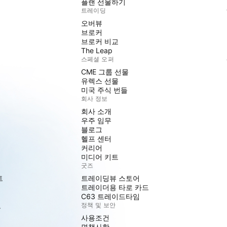
플랜 선물하기
트레이딩
오버뷰
브로커
브로커 비교
The Leap
스페셜 오퍼
CME 그룹 선물
유렉스 선물
미국 주식 번들
회사 정보
회사 소개
우주 임무
블로그
헬프 센터
커리어
미디어 키트
굿즈
트
트레이딩뷰 스토어
트레이더용 타로 카드
C63 트레이드타임
도
정책 및 보안
사용조건
면책사항