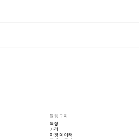
툴 및 구독
특징
가격
마켓 데이터