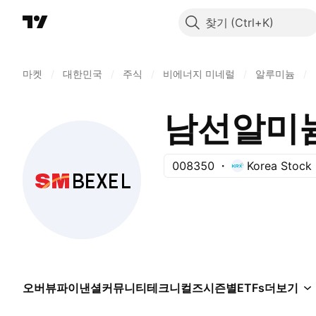
찾기
마켓
/
대한민국
/
주식
/
비에너지 미네럴
/
알루미늄
/
남선알미
008350
Korea Stock
오버뷰
파이낸셜
커뮤니티
테크니컬즈
시즌별
ETFs
더보기