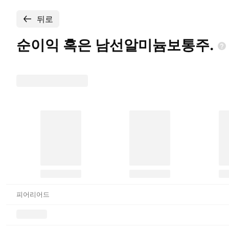
뒤로
순이익 혹은
남선알미늄보통주.
피어리어드