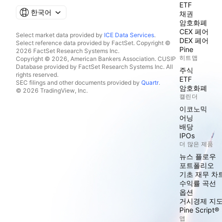
ETF
한국어
채권
암호화폐
CEX 페어
Select market data provided by
ICE Data Services
.
DEX 페어
Select reference data provided by FactSet. Copyright ©
Pine
2026 FactSet Research Systems Inc.
히트맵
Copyright © 2026, American Bankers Association. CUSIP
Database provided by FactSet Research Systems Inc. All
주식
rights reserved.
ETF
SEC filings and other documents provided by
Quartr
.
암호화폐
© 2026 TradingView, Inc.
캘린더
이코노믹
어닝
배당
IPOs
더 많은 제품
뉴스 플로우
포트폴리오
기초 재무 차
수익률 곡선
옵션
거시경제 지
Pine Script®
앱