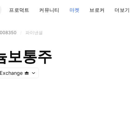
프로덕트
커뮤니티
마켓
브로커
더보기
008350
/
파이낸셜
늄보통주
 Exchange