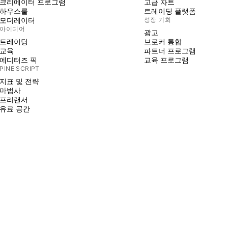
크리에이터 프로그램
고급 차트
하우스룰
트레이딩 플랫폼
모더레이터
성장 기회
아이디어
광고
트레이딩
브로커 통합
교육
파트너 프로그램
에디터즈 픽
교육 프로그램
PINE SCRIPT
지표 및 전략
마법사
프리랜서
유료 공간