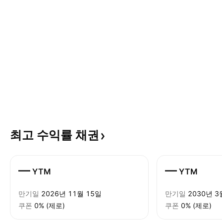
최고 수익률
채권
—
—
YTM
YTM
만기일
2026년 11월 15일
만기일
2030년 3
쿠폰
0% (제로)
쿠폰
0% (제로)