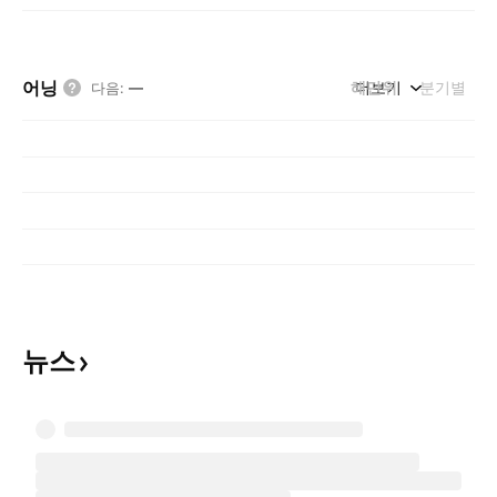
어닝
해단위
더보기
분기별
다음
:
—
뉴스