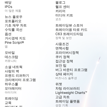
배당
블로그
IPOs
헬프 센터
더 많은 제품
커리어
미디어 키트
뉴스 플로우
굿즈
포트폴리오
기초 재무 차트
트레이딩뷰 스토어
수익률 곡선
트레이더용 타로 카드
옵션
C63 트레이드타임
거시경제 지도
정책 및 보안
Pine Script®
사용조건
앱
면책사항
모바일
프라이버시정책
데스크탑
쿠키 정책
커뮤니티
접근성 정책
보안 팁
소셜 네트웍
버그 바운티 프로그램
사랑의 벽
상태 페이지
프렌드 리퍼하기
비즈니스 솔루션
크리에이터 프로그램
하우스룰
위젯
모더레이터
차팅 라이브러리
아이디어
Lightweight Charts™
고급 차트
트레이딩
트레이딩 플랫폼
교육
성장 기회
에디터즈 픽