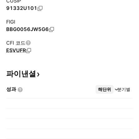
CUSIP
91332U101
FIGI
BBG0056JW5G6
CFI 코드
ESVUFR
파이낸셜
성과
해단위
더보기
분기별