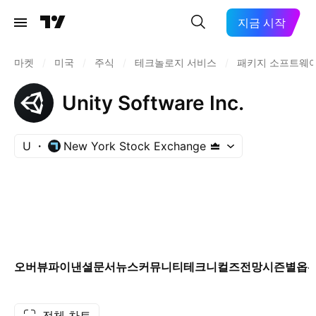
지금 시작
마켓
/
미국
/
주식
/
테크놀로지 서비스
/
패키지 소프트웨
Unity Software Inc.
U
New York Stock Exchange
오버뷰
파이낸셜
문서
뉴스
커뮤니티
테크니컬즈
전망
시즌별
옵
전체 차트