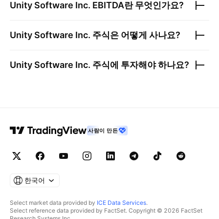
Unity Software Inc.
EBITDA란 무엇인가요?
Unity Software Inc.
주식은 어떻게 사나요?
Unity Software Inc.
주식에 투자해야 하나요?
사람이 만든
한국어
Select market data provided by
ICE Data Services
.
Select reference data provided by FactSet. Copyright © 2026 FactSet
Research Systems Inc.