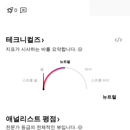
소개부터 진행하겠습니다. 간략하게
말씀드리면 B2B 형태의 중고차 매
0
매 플랫폼 회사로 보시면 될 것 같습
니다. 자세한 내용은 이 글 마지막에
적어 놓은 간략한 회사 소개를 참고
해주세요. 📊기술적 분석 1. 현재 상
테크니컬즈
승채널을 하락 이탈하여 이전 매물
지표가 시사하는 바를
요약합니다.
대 근처인 45.6달러 부근에서 하락
에 대한 되돌림 발생 → 상승이 지속
뉴트럴
되어 50달러 돌파 후 안착 시, 상승
셀
바이
채널 복귀로 판단하여 매수 진입 가
능 2. 현재 지지구간을 깨고 하락할
스트롱 셀
스트롱 바이
경
뉴트럴
애널리스트
평점
전문가 등급의 전체적인
뷰입니다.