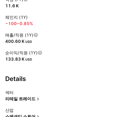
‪11.6 K‬
체인지 (1Y)
−100
−0.85%
매출/직원 (1Y)
‪400.60 K‬
USD
순이익/직원 (1Y)
‪133.83 K‬
USD
Details
섹터
리테일 트레이드
산업
스페셜티 스토어