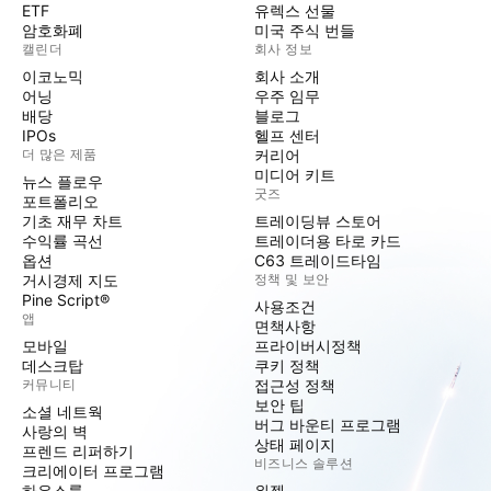
ETF
유렉스 선물
암호화폐
미국 주식 번들
캘린더
회사 정보
이코노믹
회사 소개
어닝
우주 임무
배당
블로그
IPOs
헬프 센터
더 많은 제품
커리어
미디어 키트
뉴스 플로우
굿즈
포트폴리오
기초 재무 차트
트레이딩뷰 스토어
수익률 곡선
트레이더용 타로 카드
옵션
C63 트레이드타임
거시경제 지도
정책 및 보안
Pine Script®
사용조건
앱
면책사항
모바일
프라이버시정책
데스크탑
쿠키 정책
커뮤니티
접근성 정책
보안 팁
소셜 네트웍
버그 바운티 프로그램
사랑의 벽
상태 페이지
프렌드 리퍼하기
비즈니스 솔루션
크리에이터 프로그램
하우스룰
위젯