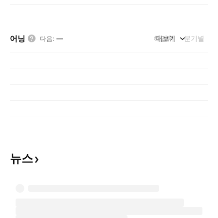
어닝
해단위
더보기
분기별
다음
:
—
뉴스