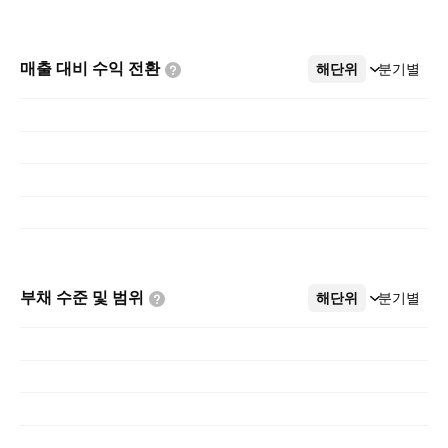
매출 대비 수익
전환
해단위
더보기
분기별
부채 수준 및
범위
해단위
더보기
분기별