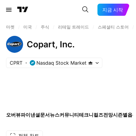
지금 시작
마켓
/
미국
/
주식
/
리테일 트레이드
/
스페셜티 스토어
/
Copart, Inc.
CPRT
Nasdaq Stock Market
오버뷰
파이낸셜
문서
뉴스
커뮤니티
테크니컬즈
전망
시즌별
옵
전체 차트