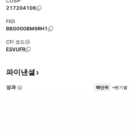
CUSIP
217204106
FIGI
BBG000BM9RH1
CFI 코드
ESVUFR
파이낸셜
성과
해단위
더보기
분기별