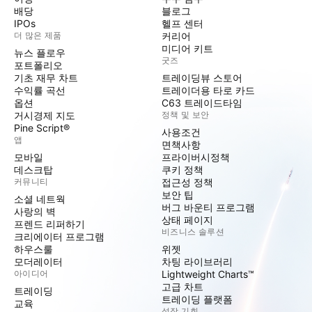
배당
블로그
IPOs
헬프 센터
더 많은 제품
커리어
미디어 키트
뉴스 플로우
굿즈
포트폴리오
기초 재무 차트
트레이딩뷰 스토어
수익률 곡선
트레이더용 타로 카드
옵션
C63 트레이드타임
거시경제 지도
정책 및 보안
Pine Script®
사용조건
앱
면책사항
모바일
프라이버시정책
데스크탑
쿠키 정책
커뮤니티
접근성 정책
보안 팁
소셜 네트웍
버그 바운티 프로그램
사랑의 벽
상태 페이지
프렌드 리퍼하기
비즈니스 솔루션
크리에이터 프로그램
하우스룰
위젯
모더레이터
차팅 라이브러리
아이디어
Lightweight Charts™
고급 차트
트레이딩
트레이딩 플랫폼
교육
성장 기회