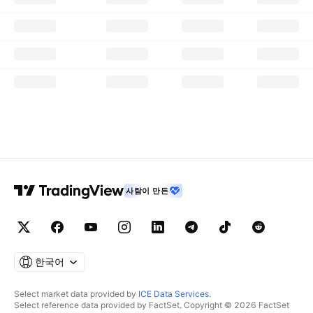
사람이 만든
한국어
Select market data provided by
ICE Data Services
.
Select reference data provided by FactSet. Copyright © 2026 FactSet