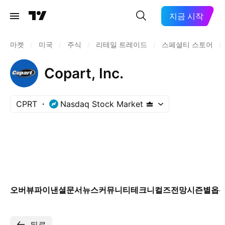
지금 시작
마켓
/
미국
/
주식
/
리테일 트레이드
/
스페셜티 스토어
/
Copart, Inc.
CPRT
Nasdaq Stock Market
오버뷰
파이낸셜
문서
뉴스
커뮤니티
테크니컬즈
전망
시즌별
옵
뒤로