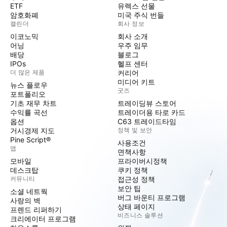
ETF
유렉스 선물
암호화폐
미국 주식 번들
캘린더
회사 정보
이코노믹
회사 소개
어닝
우주 임무
배당
블로그
IPOs
헬프 센터
더 많은 제품
커리어
미디어 키트
뉴스 플로우
굿즈
포트폴리오
기초 재무 차트
트레이딩뷰 스토어
수익률 곡선
트레이더용 타로 카드
옵션
C63 트레이드타임
거시경제 지도
정책 및 보안
Pine Script®
사용조건
앱
면책사항
모바일
프라이버시정책
데스크탑
쿠키 정책
커뮤니티
접근성 정책
보안 팁
소셜 네트웍
버그 바운티 프로그램
사랑의 벽
상태 페이지
프렌드 리퍼하기
비즈니스 솔루션
크리에이터 프로그램