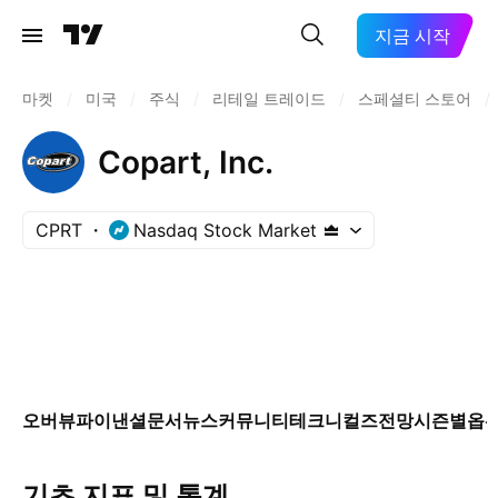
지금 시작
마켓
/
미국
/
주식
/
리테일 트레이드
/
스페셜티 스토어
/
Copart, Inc.
CPRT
Nasdaq Stock Market
오버뷰
파이낸셜
문서
뉴스
커뮤니티
테크니컬즈
전망
시즌별
옵
기초 지표 및 통계