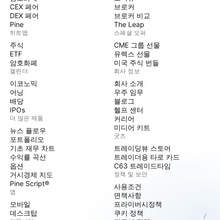
CEX 페어
브로커
DEX 페어
브로커 비교
Pine
The Leap
히트맵
스페셜 오퍼
주식
CME 그룹 선물
ETF
유렉스 선물
암호화폐
미국 주식 번들
캘린더
회사 정보
이코노믹
회사 소개
어닝
우주 임무
배당
블로그
IPOs
헬프 센터
더 많은 제품
커리어
미디어 키트
뉴스 플로우
굿즈
포트폴리오
기초 재무 차트
트레이딩뷰 스토어
수익률 곡선
트레이더용 타로 카드
옵션
C63 트레이드타임
거시경제 지도
정책 및 보안
Pine Script®
사용조건
앱
면책사항
모바일
프라이버시정책
데스크탑
쿠키 정책