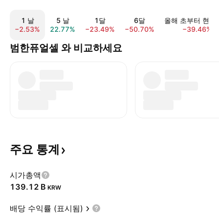
1 날
5 날
1달
6달
올해 초부터 현재
−2.53%
22.77%
−23.49%
−50.70%
−39.46%
범한퓨얼셀 와 비교하세요
주요
통계
시가총액
‪139.12 B‬
KRW
배당 수익률 (표시됨)