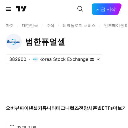
지금 시작
마켓
/
대한민국
/
주식
/
테크놀로지 서비스
/
인포메이션 
범한퓨얼셀
382900
Korea Stock Exchange
오버뷰
파이낸셜
커뮤니티
테크니컬즈
전망
시즌별
ETFs
더보기
전체 차트