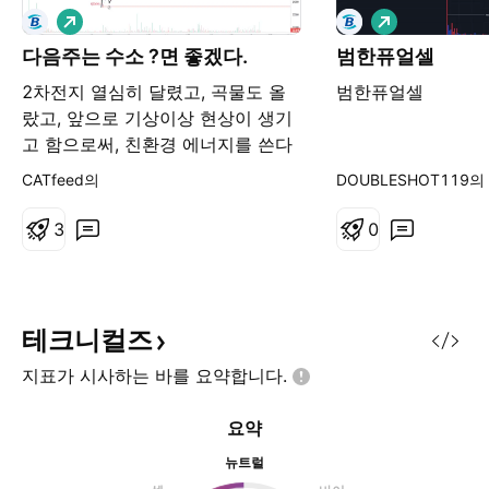
롱
롱
다음주는 수소 ?면 좋겠다.
범한퓨얼셀
2차전지 열심히 달렸고, 곡물도 올
범한퓨얼셀
랐고, 앞으로 기상이상 현상이 생기
고 함으로써, 친환경 에너지를 쓴다
했을때, 수소분야도 효율적이지는
CATfeed의
DOUBLESHOT119의
않다하지만, 주목을 받을거 같다. 유
튜브를 봐서 찾아보게 되었지만, 자
3
0
원빈국인 대한민국이 살아남길 바라
며 .. 1. 이엠코리아 이엠솔루션에서
수소를 생산한다하는데 여기에 주주
회사가 이엠코리아 이다. 그렇다면
테크니컬즈
다양한 사업을 하더라도 수소부분이
지표가 시사하는 바를
요약합니다.
부각된다면 오를수 있는 가능성이
있고 선 이쁘게 그으면 깔끔하게 떨
요약
어지고 , 하락을 길게 보았을때, 618
플랫으로 보기 보단 수렴하면
뉴트럴