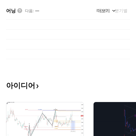
어닝
해단위
더보기
분기별
다음
:
—
아이디어