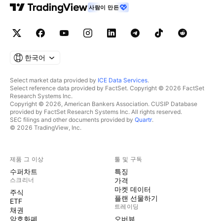
사람이 만든
한국어
Select market data provided by
ICE Data Services
.
Select reference data provided by FactSet. Copyright © 2026 FactSet
Research Systems Inc.
Copyright © 2026, American Bankers Association. CUSIP Database
provided by FactSet Research Systems Inc. All rights reserved.
SEC filings and other documents provided by
Quartr
.
© 2026 TradingView, Inc.
제품 그 이상
툴 및 구독
수퍼차트
특징
스크리너
가격
마켓 데이터
주식
플랜 선물하기
ETF
트레이딩
채권
암호화폐
오버뷰