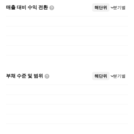
매출 대비 수익
전환
해단위
더보기
분기별
부채 수준 및
범위
해단위
더보기
분기별