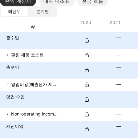
손익 계산서
대차 대조표
현금 흐름
해단위
분기별
메트릭
2020
2021
통화: KRW
총수입
—
팔린 제품 코스트
—
총수익
—
영업비용(매출원가 제외)
—
영업 수입
—
Non-operating income (total)
—
세전이익
—