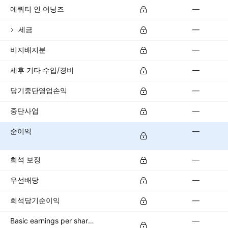
에쿼티 인 어닝즈
—
세금
—
비지배지분
—
세후 기타 수입/경비
—
당기중단영업손익
—
중단사업
—
순이익
—
희석 보정
—
우선배당
—
희석당기순이익
—
Basic earnings per share (basic EPS)
—