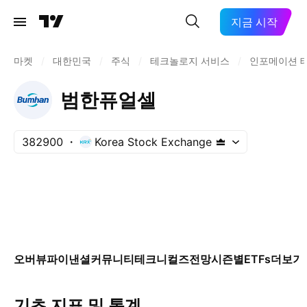
지금 시작
마켓
/
대한민국
/
주식
/
테크놀로지 서비스
/
인포메이션 
범한퓨얼셀
382900
Korea Stock Exchange
오버뷰
파이낸셜
커뮤니티
테크니컬즈
전망
시즌별
ETFs
더보기
기초 지표 및 통계