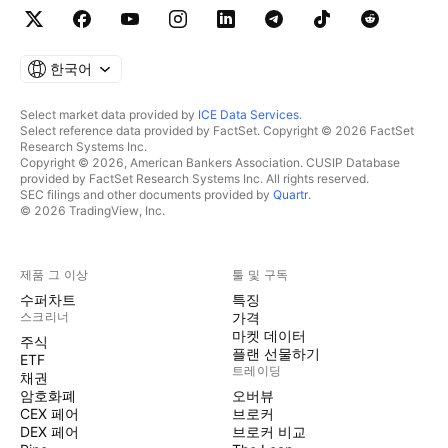
한국어
Select market data provided by
ICE Data Services
.
Select reference data provided by FactSet. Copyright © 2026 FactSet
Research Systems Inc.
Copyright © 2026, American Bankers Association. CUSIP Database
provided by FactSet Research Systems Inc. All rights reserved.
SEC filings and other documents provided by
Quartr
.
© 2026 TradingView, Inc.
제품 그 이상
툴 및 구독
수퍼차트
특징
스크리너
가격
마켓 데이터
주식
플랜 선물하기
ETF
트레이딩
채권
암호화폐
오버뷰
CEX 페어
브로커
DEX 페어
브로커 비교