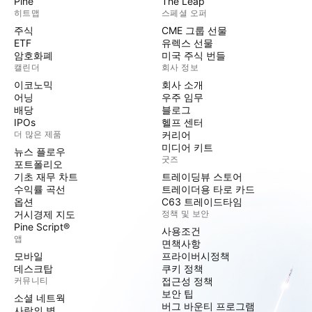
Pine
The Leap
히트맵
스페셜 오퍼
주식
CME 그룹 선물
ETF
유렉스 선물
암호화폐
미국 주식 번들
캘린더
회사 정보
이코노믹
회사 소개
어닝
우주 임무
배당
블로그
IPOs
헬프 센터
더 많은 제품
커리어
미디어 키트
뉴스 플로우
굿즈
포트폴리오
기초 재무 차트
트레이딩뷰 스토어
수익률 곡선
트레이더용 타로 카드
옵션
C63 트레이드타임
거시경제 지도
정책 및 보안
Pine Script®
사용조건
앱
면책사항
모바일
프라이버시정책
데스크탑
쿠키 정책
커뮤니티
접근성 정책
보안 팁
소셜 네트웍
버그 바운티 프로그램
사랑의 벽