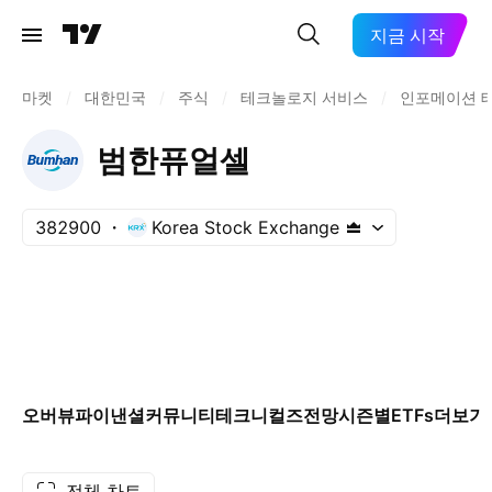
지금 시작
마켓
/
대한민국
/
주식
/
테크놀로지 서비스
/
인포메이션 
범한퓨얼셀
382900
Korea Stock Exchange
오버뷰
파이낸셜
커뮤니티
테크니컬즈
전망
시즌별
ETFs
더보기
전체 차트