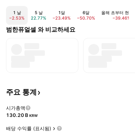
1 날
5 날
1달
6달
올해 초부터 현재
−2.53%
22.77%
−23.49%
−50.70%
−39.46%
범한퓨얼셀 와 비교하세요
주요
통계
시가총액
‪130.20 B‬
KRW
배당 수익률 (표시됨)