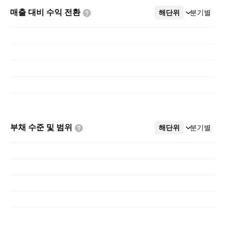
매출 대비 수익
전환
해단위
더보기
분기별
부채 수준 및
범위
해단위
더보기
분기별