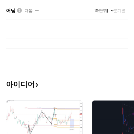
어닝
해단위
더보기
분기별
다음
:
—
아이디어