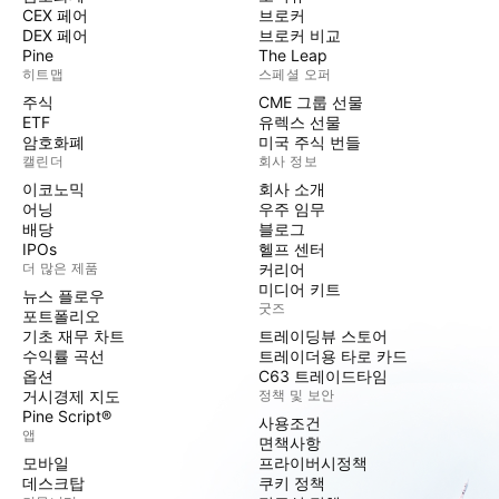
CEX 페어
브로커
DEX 페어
브로커 비교
Pine
The Leap
히트맵
스페셜 오퍼
주식
CME 그룹 선물
ETF
유렉스 선물
암호화폐
미국 주식 번들
캘린더
회사 정보
이코노믹
회사 소개
어닝
우주 임무
배당
블로그
IPOs
헬프 센터
더 많은 제품
커리어
미디어 키트
뉴스 플로우
굿즈
포트폴리오
기초 재무 차트
트레이딩뷰 스토어
수익률 곡선
트레이더용 타로 카드
옵션
C63 트레이드타임
거시경제 지도
정책 및 보안
Pine Script®
사용조건
앱
면책사항
모바일
프라이버시정책
데스크탑
쿠키 정책