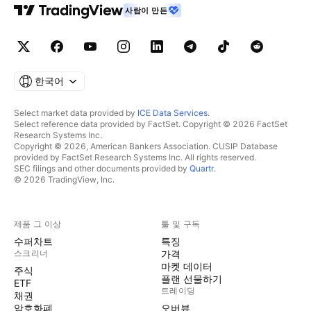
사람이 만든
한국어
Select market data provided by
ICE Data Services
.
Select reference data provided by FactSet. Copyright © 2026 FactSet
Research Systems Inc.
Copyright © 2026, American Bankers Association. CUSIP Database
provided by FactSet Research Systems Inc. All rights reserved.
SEC filings and other documents provided by
Quartr
.
© 2026 TradingView, Inc.
제품 그 이상
툴 및 구독
수퍼차트
특징
스크리너
가격
마켓 데이터
주식
플랜 선물하기
ETF
트레이딩
채권
암호화폐
오버뷰