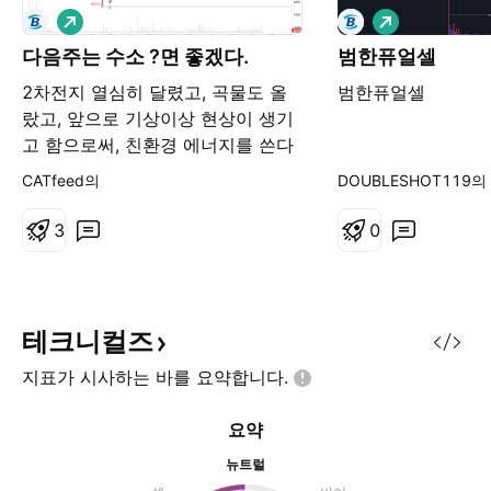
롱
롱
다음주는 수소 ?면 좋겠다.
범한퓨얼셀
2차전지 열심히 달렸고, 곡물도 올
범한퓨얼셀
랐고, 앞으로 기상이상 현상이 생기
고 함으로써, 친환경 에너지를 쓴다
했을때, 수소분야도 효율적이지는
CATfeed의
DOUBLESHOT119의
않다하지만, 주목을 받을거 같다. 유
튜브를 봐서 찾아보게 되었지만, 자
3
0
원빈국인 대한민국이 살아남길 바라
며 .. 1. 이엠코리아 이엠솔루션에서
수소를 생산한다하는데 여기에 주주
회사가 이엠코리아 이다. 그렇다면
테크니컬즈
다양한 사업을 하더라도 수소부분이
지표가 시사하는 바를
요약합니다.
부각된다면 오를수 있는 가능성이
있고 선 이쁘게 그으면 깔끔하게 떨
요약
어지고 , 하락을 길게 보았을때, 618
플랫으로 보기 보단 수렴하면
뉴트럴