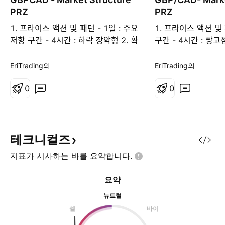
PRZ
PRZ
1. 프라이스 액션 및 패턴 - 1일 : 주요
1. 프라이스 액션 및 
저항 구간 - 4시간 : 하락 장악형 2. 확
구간 - 4시간 : 쌍고저
인 시그널 - 하락 장악형 캔들 3. 거래
- 하락 장악형 캔
종류 - 확인 거래 4. 참고 - 오실레이
터 : RSI 하락 다이버전
EriTrading의
EriTrading의
터 : RSI 하락 다이버전스 5. 거래 전
략 설명 - 1일 차트
략 설명 - 1일 차트 저항 구간 - 현재
0
패턴(쌍고점) - 현재
0
캔들이 하락 장악형으로 마감 시 추
악형 캔들로 마감 
가 하락 기대
테크니컬즈
지표가 시사하는 바를
요약합니다.
요약
뉴트럴
셀
바이