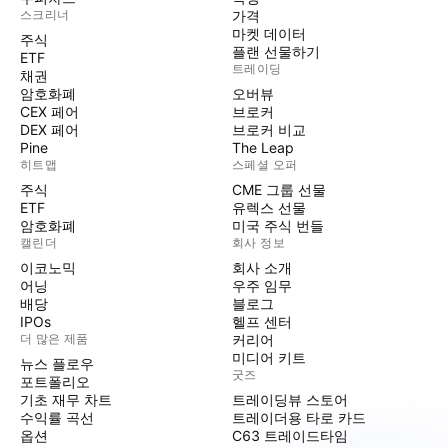
스크리너
가격
마켓 데이터
주식
플랜 선물하기
ETF
트레이딩
채권
암호화폐
오버뷰
CEX 페어
브로커
DEX 페어
브로커 비교
Pine
The Leap
히트맵
스페셜 오퍼
주식
CME 그룹 선물
ETF
유렉스 선물
암호화폐
미국 주식 번들
캘린더
회사 정보
이코노믹
회사 소개
어닝
우주 임무
배당
블로그
IPOs
헬프 센터
더 많은 제품
커리어
미디어 키트
뉴스 플로우
굿즈
포트폴리오
기초 재무 차트
트레이딩뷰 스토어
수익률 곡선
트레이더용 타로 카드
옵션
C63 트레이드타임