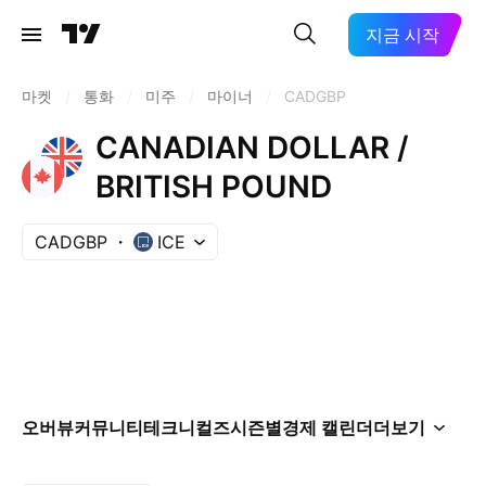
지금 시작
마켓
/
통화
/
미주
/
마이너
/
CADGBP
CANADIAN DOLLAR /
BRITISH POUND
CADGBP
ICE
오버뷰
커뮤니티
테크니컬즈
시즌별
경제 캘린더
더보기