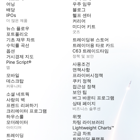
어닝
우주 임무
배당
블로그
IPOs
헬프 센터
더 많은 제품
커리어
미디어 키트
뉴스 플로우
굿즈
포트폴리오
기초 재무 차트
트레이딩뷰 스토어
수익률 곡선
트레이더용 타로 카드
옵션
C63 트레이드타임
거시경제 지도
정책 및 보안
Pine Script®
사용조건
앱
면책사항
모바일
프라이버시정책
데스크탑
쿠키 정책
커뮤니티
접근성 정책
보안 팁
소셜 네트웍
버그 바운티 프로그램
사랑의 벽
상태 페이지
프렌드 리퍼하기
비즈니스 솔루션
크리에이터 프로그램
하우스룰
위젯
모더레이터
차팅 라이브러리
아이디어
Lightweight Charts™
고급 차트
트레이딩
트레이딩 플랫폼