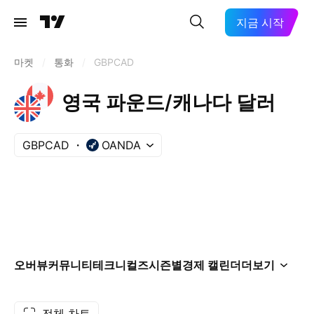
지금 시작
마켓
/
통화
/
GBPCAD
영국 파운드/캐나다 달러
GBPCAD
OANDA
오버뷰
커뮤니티
테크니컬즈
시즌별
경제 캘린더
더보기
전체 차트