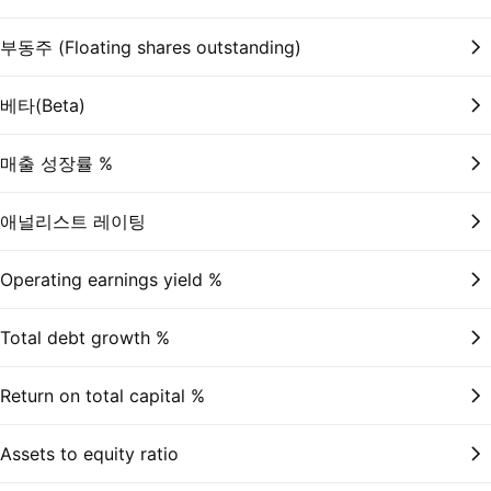
부동주 (Floating shares outstanding)
베타(Beta)
매출 성장률 %
애널리스트 레이팅
Operating earnings yield %
Total debt growth %
Return on total capital %
Assets to equity ratio