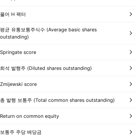
풀머 H 팩터
평균 유통보통주식수 (Average basic shares
outstanding)
Springate score
희석 발행주 (Diluted shares outstanding)
Zmijewski score
총 발행 보통주 (Total common shares outstanding)
Return on common equity
보통주 주당 배당금