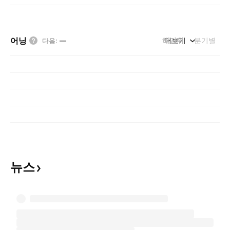
어닝
해단위
더보기
분기별
다음
:
—
뉴스