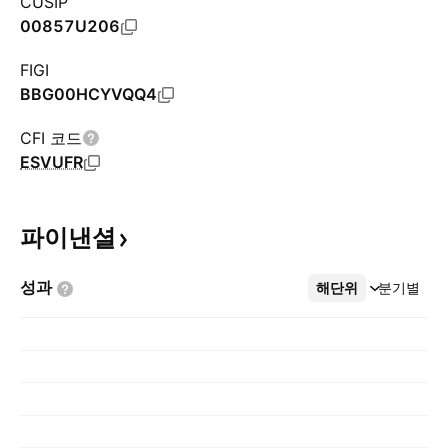
CUSIP
00857U206
FIGI
BBG00HCYVQQ4
CFI 코드
ESVUFR
파이낸셜
성과
해단위
더보기
분기별