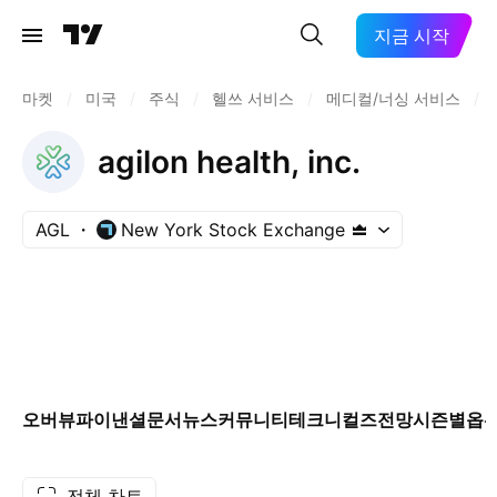
지금 시작
마켓
/
미국
/
주식
/
헬쓰 서비스
/
메디컬/너싱 서비스
/
agilon health, inc.
AGL
New York Stock Exchange
오버뷰
파이낸셜
문서
뉴스
커뮤니티
테크니컬즈
전망
시즌별
옵
전체 차트