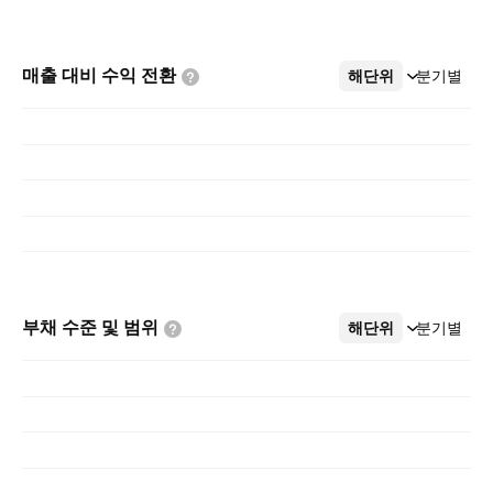
매출 대비 수익
전환
해단위
더보기
분기별
부채 수준 및
범위
해단위
더보기
분기별