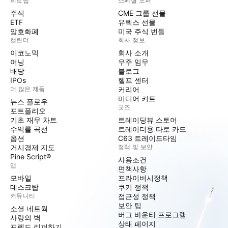
히트맵
스페셜 오퍼
주식
CME 그룹 선물
ETF
유렉스 선물
암호화폐
미국 주식 번들
캘린더
회사 정보
이코노믹
회사 소개
어닝
우주 임무
배당
블로그
IPOs
헬프 센터
더 많은 제품
커리어
미디어 키트
뉴스 플로우
굿즈
포트폴리오
기초 재무 차트
트레이딩뷰 스토어
수익률 곡선
트레이더용 타로 카드
옵션
C63 트레이드타임
거시경제 지도
정책 및 보안
Pine Script®
사용조건
앱
면책사항
모바일
프라이버시정책
데스크탑
쿠키 정책
커뮤니티
접근성 정책
보안 팁
소셜 네트웍
버그 바운티 프로그램
사랑의 벽
상태 페이지
프렌드 리퍼하기