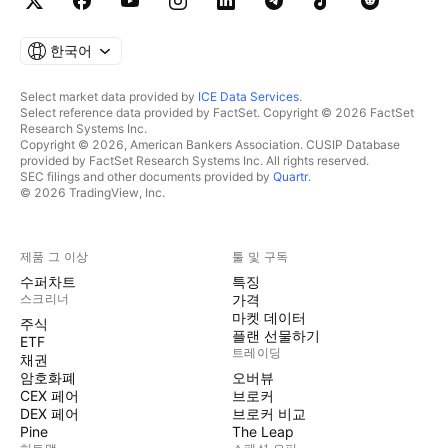
한국어
Select market data provided by
ICE Data Services
.
Select reference data provided by FactSet. Copyright © 2026 FactSet
Research Systems Inc.
Copyright © 2026, American Bankers Association. CUSIP Database
provided by FactSet Research Systems Inc. All rights reserved.
SEC filings and other documents provided by
Quartr
.
© 2026 TradingView, Inc.
제품 그 이상
툴 및 구독
수퍼차트
특징
스크리너
가격
마켓 데이터
주식
플랜 선물하기
ETF
트레이딩
채권
암호화폐
오버뷰
CEX 페어
브로커
DEX 페어
브로커 비교
Pine
The Leap