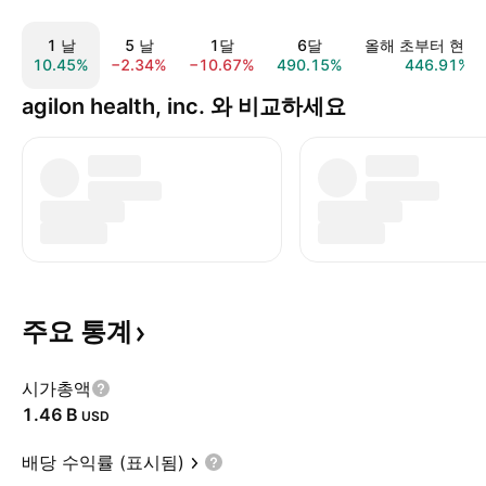
1 날
5 날
1달
6달
올해 초부터 현재
10.45%
−2.34%
−10.67%
490.15%
446.91%
agilon health, inc. 와 비교하세요
주요
통계
시가총액
‪1.46 B‬
USD
배당 수익률 (표시됨)