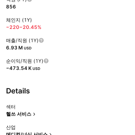
856
체인지 (1Y)
−220
−20.45%
매출/직원 (1Y)
‪6.93 M‬
USD
순이익/직원 (1Y)
‪−473.54 K‬
USD
Details
섹터
헬쓰 서비스
산업
메디컬/너싱 서비스