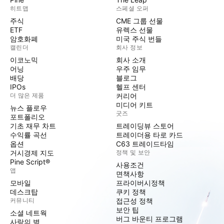
히트맵
스페셜 오퍼
주식
CME 그룹 선물
ETF
유렉스 선물
암호화폐
미국 주식 번들
캘린더
회사 정보
이코노믹
회사 소개
어닝
우주 임무
배당
블로그
IPOs
헬프 센터
더 많은 제품
커리어
미디어 키트
뉴스 플로우
굿즈
포트폴리오
기초 재무 차트
트레이딩뷰 스토어
수익률 곡선
트레이더용 타로 카드
옵션
C63 트레이드타임
거시경제 지도
정책 및 보안
Pine Script®
사용조건
앱
면책사항
모바일
프라이버시정책
데스크탑
쿠키 정책
커뮤니티
접근성 정책
보안 팁
소셜 네트웍
버그 바운티 프로그램
사랑의 벽