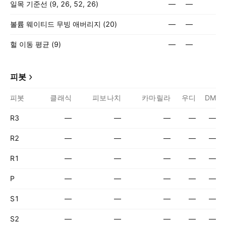
일목 기준선 (9, 26, 52, 26)
—
—
볼륨 웨이티드 무빙 애버리지 (20)
—
—
헐 이동 평균 (9)
—
—
피봇
피봇
클래식
피보나치
카마릴라
우디
DM
R3
—
—
—
—
—
R2
—
—
—
—
—
R1
—
—
—
—
—
P
—
—
—
—
—
S1
—
—
—
—
—
S2
—
—
—
—
—