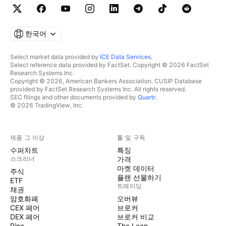
한국어
Select market data provided by
ICE Data Services
.
Select reference data provided by FactSet. Copyright © 2026 FactSet
Research Systems Inc.
Copyright © 2026, American Bankers Association. CUSIP Database
provided by FactSet Research Systems Inc. All rights reserved.
SEC filings and other documents provided by
Quartr
.
© 2026 TradingView, Inc.
제품 그 이상
툴 및 구독
수퍼차트
특징
스크리너
가격
마켓 데이터
주식
플랜 선물하기
ETF
트레이딩
채권
암호화폐
오버뷰
CEX 페어
브로커
DEX 페어
브로커 비교
Pine
The Leap