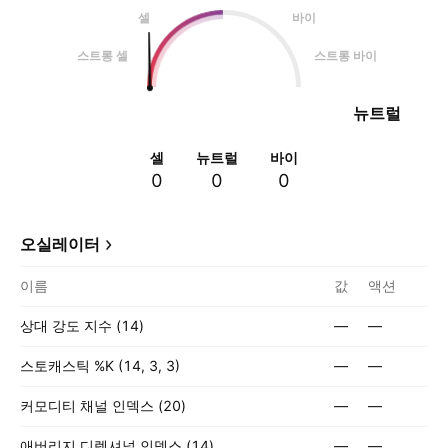
셀
바이
스트롱 셀
스트롱 바이
뉴트럴
셀
뉴트럴
바이
0
0
0
오실레이터
이름
값
액션
상대 강도 지수 (14)
—
—
스토캐스틱 %K (14, 3, 3)
—
—
커모디티 채널 인덱스 (20)
—
—
애버리지 디렉셔널 인덱스 (14)
—
—