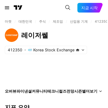
지금 시작
마켓
/
대한민국
/
주식
/
제조업
/
산업용 기계
/
412350
레이저쎌
412350
Korea Stock Exchange
오버뷰
파이낸셜
커뮤니티
테크니컬즈
전망
시즌별
더보기
지표 요약