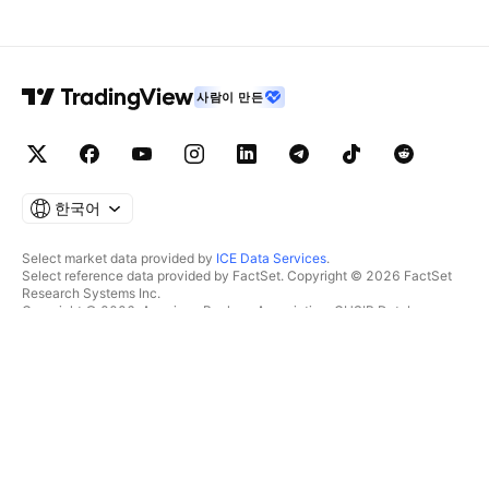
사람이 만든
한국어
Select market data provided by
ICE Data Services
.
Select reference data provided by FactSet. Copyright © 2026 FactSet
Research Systems Inc.
Copyright © 2026, American Bankers Association. CUSIP Database
provided by FactSet Research Systems Inc. All rights reserved.
SEC filings and other documents provided by
Quartr
.
© 2026 TradingView, Inc.
제품 그 이상
툴 및 구독
수퍼차트
특징
스크리너
가격