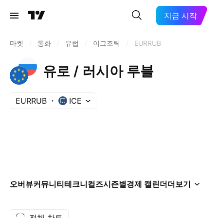
지금 시작
마켓
/
통화
/
유럽
/
이그조틱
/
EURRUB
유로 / 러시아 루블
EURRUB
ICE
오버뷰
커뮤니티
테크니컬즈
시즌별
경제 캘린더
더보기
전체 차트