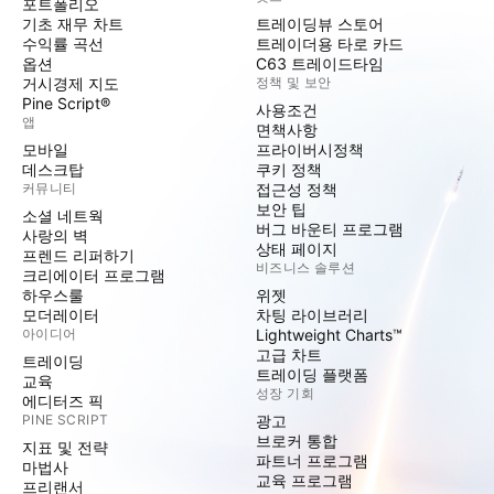
포트폴리오
기초 재무 차트
트레이딩뷰 스토어
수익률 곡선
트레이더용 타로 카드
옵션
C63 트레이드타임
거시경제 지도
정책 및 보안
Pine Script®
사용조건
앱
면책사항
모바일
프라이버시정책
데스크탑
쿠키 정책
커뮤니티
접근성 정책
보안 팁
소셜 네트웍
버그 바운티 프로그램
사랑의 벽
상태 페이지
프렌드 리퍼하기
비즈니스 솔루션
크리에이터 프로그램
하우스룰
위젯
모더레이터
차팅 라이브러리
아이디어
Lightweight Charts™
고급 차트
트레이딩
트레이딩 플랫폼
교육
성장 기회
에디터즈 픽
PINE SCRIPT
광고
브로커 통합
지표 및 전략
파트너 프로그램
마법사
교육 프로그램
프리랜서