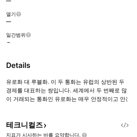
—
열기
—
일간범위
–
Details
유로화 대 루블화. 이 두 통화는 유럽의 상반된 두
경제를 대표하는 쌍입니다. 세계에서 두 번째로 많
이 거래되는 통화인 유로화는 매우 안정적이고 안전
더
한 통화로 간주됩니다. 세계 최초의 소수점 통화인
루블은 원유 가격에 대한 의존도와 민감성으로 인해
테크니컬즈
변동성이 더 큰 것으로 간주됩니다.
지표가 시사하는 바를
요약합니다.