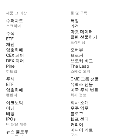
제품 그 이상
툴 및 구독
수퍼차트
특징
스크리너
가격
마켓 데이터
주식
플랜 선물하기
ETF
트레이딩
채권
암호화폐
오버뷰
CEX 페어
브로커
DEX 페어
브로커 비교
Pine
The Leap
히트맵
스페셜 오퍼
주식
CME 그룹 선물
ETF
유렉스 선물
암호화폐
미국 주식 번들
캘린더
회사 정보
이코노믹
회사 소개
어닝
우주 임무
배당
블로그
IPOs
헬프 센터
더 많은 제품
커리어
미디어 키트
뉴스 플로우
굿즈