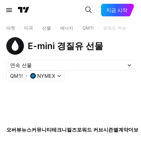
지금 시작
마켓
/
미국
/
선물
/
에너지
/
QM1!
/
포워드 커브
E-mini 경질유 선물
연속 선물
QM1!
NYMEX
오버뷰
뉴스
커뮤니티
테크니컬즈
포워드 커브
시즌별
계약
더보