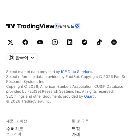
사람이 만든
한국어
Select market data provided by
ICE Data Services
.
Select reference data provided by FactSet. Copyright © 2026 FactSet
Research Systems Inc.
Copyright © 2026, American Bankers Association. CUSIP Database
provided by FactSet Research Systems Inc. All rights reserved.
SEC filings and other documents provided by
Quartr
.
© 2026 TradingView, Inc.
제품 그 이상
툴 및 구독
수퍼차트
특징
스크리너
가격