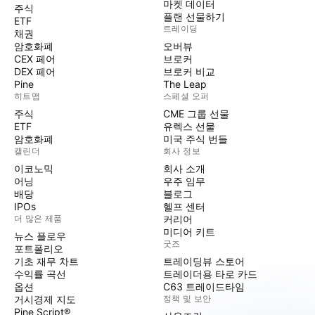
마켓 데이터
주식
플랜 선물하기
ETF
트레이딩
채권
암호화폐
오버뷰
CEX 페어
브로커
DEX 페어
브로커 비교
Pine
The Leap
히트맵
스페셜 오퍼
주식
CME 그룹 선물
ETF
유렉스 선물
암호화폐
미국 주식 번들
캘린더
회사 정보
이코노믹
회사 소개
어닝
우주 임무
배당
블로그
IPOs
헬프 센터
더 많은 제품
커리어
미디어 키트
뉴스 플로우
굿즈
포트폴리오
기초 재무 차트
트레이딩뷰 스토어
수익률 곡선
트레이더용 타로 카드
옵션
C63 트레이드타임
거시경제 지도
정책 및 보안
Pine Script®