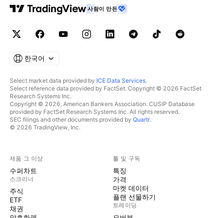
사람이 만든
한국어
Select market data provided by
ICE Data Services
.
Select reference data provided by FactSet. Copyright © 2026 FactSet
Research Systems Inc.
Copyright © 2026, American Bankers Association. CUSIP Database
provided by FactSet Research Systems Inc. All rights reserved.
SEC filings and other documents provided by
Quartr
.
© 2026 TradingView, Inc.
제품 그 이상
툴 및 구독
수퍼차트
특징
스크리너
가격
마켓 데이터
주식
플랜 선물하기
ETF
트레이딩
채권
암호화폐
오버뷰