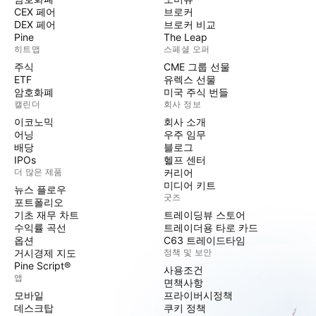
CEX 페어
브로커
DEX 페어
브로커 비교
Pine
The Leap
히트맵
스페셜 오퍼
주식
CME 그룹 선물
ETF
유렉스 선물
암호화폐
미국 주식 번들
캘린더
회사 정보
이코노믹
회사 소개
어닝
우주 임무
배당
블로그
IPOs
헬프 센터
더 많은 제품
커리어
미디어 키트
뉴스 플로우
굿즈
포트폴리오
기초 재무 차트
트레이딩뷰 스토어
수익률 곡선
트레이더용 타로 카드
옵션
C63 트레이드타임
거시경제 지도
정책 및 보안
Pine Script®
사용조건
앱
면책사항
모바일
프라이버시정책
데스크탑
쿠키 정책