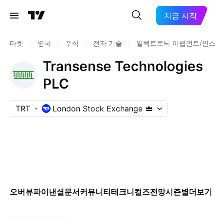
지금 시작
마켓
/
영국
/
주식
/
전자 기술
/
일렉트로닉 이큅먼트/인스
Transense Technologies
PLC
TRT
London Stock Exchange
오버뷰
파이낸셜
문서
커뮤니티
테크니컬즈
전망
시즌별
더보기