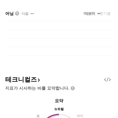
어닝
해단위
더보기
분기별
다음
:
—
테크니컬즈
지표가 시사하는 바를
요약합니다.
요약
뉴트럴
셀
바이