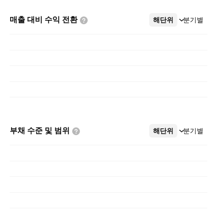
매출 대비 수익
전환
해단위
더보기
분기별
부채 수준 및
범위
해단위
더보기
분기별