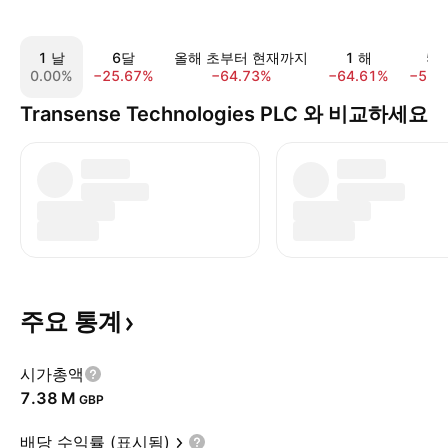
1 날
6달
올해 초부터 현재까지
1 해
5 
0.00%
−25.67%
−64.73%
−64.61%
−51.
Transense Technologies PLC 와 비교하세요
주요
통계
시가총액
‪7.38 M‬
GBP
배당 수익률 (표시됨)