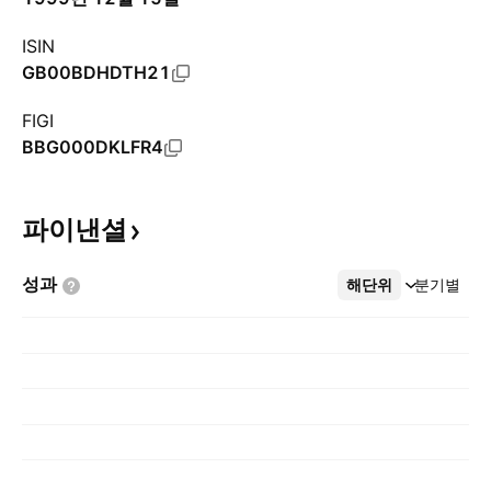
ISIN
GB00BDHDTH21
FIGI
BBG000DKLFR4
파이낸셜
성과
해단위
더보기
분기별