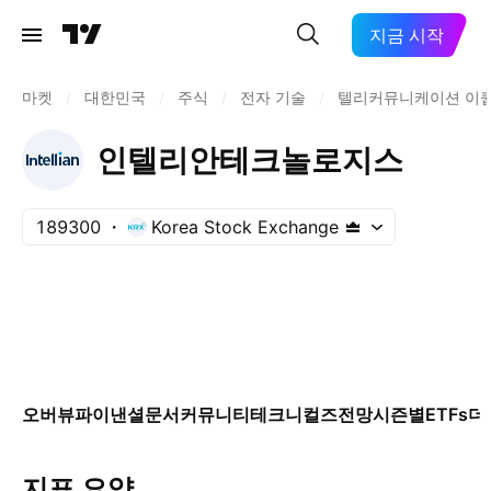
지금 시작
마켓
/
대한민국
/
주식
/
전자 기술
/
텔리커뮤니케이션 이
인텔리안테크놀로지스
189300
Korea Stock Exchange
오버뷰
파이낸셜
문서
커뮤니티
테크니컬즈
전망
시즌별
ETFs
더
지표 요약