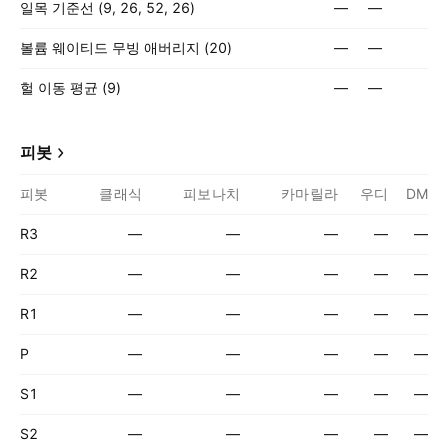
일목 기준선 (9, 26, 52, 26)
—
—
볼륨 웨이티드 무빙 애버리지 (20)
—
—
헐 이동 평균 (9)
—
—
피봇
피봇
클래식
피보나치
카마릴라
우디
DM
R3
—
—
—
—
—
R2
—
—
—
—
—
R1
—
—
—
—
—
P
—
—
—
—
—
S1
—
—
—
—
—
S2
—
—
—
—
—