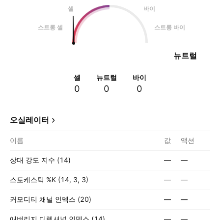
셀
바이
스트롱 셀
스트롱 바이
뉴트럴
셀
뉴트럴
바이
0
0
0
오실레이터
이름
값
액션
상대 강도 지수 (14)
—
—
스토캐스틱 %K (14, 3, 3)
—
—
커모디티 채널 인덱스 (20)
—
—
애버리지 디렉셔널 인덱스 (14)
—
—