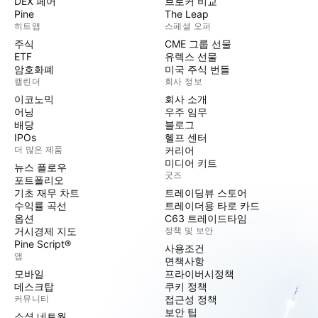
DEX 페어
브로커 비교
Pine
The Leap
히트맵
스페셜 오퍼
주식
CME 그룹 선물
ETF
유렉스 선물
암호화폐
미국 주식 번들
캘린더
회사 정보
이코노믹
회사 소개
어닝
우주 임무
배당
블로그
IPOs
헬프 센터
더 많은 제품
커리어
미디어 키트
뉴스 플로우
굿즈
포트폴리오
기초 재무 차트
트레이딩뷰 스토어
수익률 곡선
트레이더용 타로 카드
옵션
C63 트레이드타임
거시경제 지도
정책 및 보안
Pine Script®
사용조건
앱
면책사항
모바일
프라이버시정책
데스크탑
쿠키 정책
커뮤니티
접근성 정책
보안 팁
소셜 네트웍