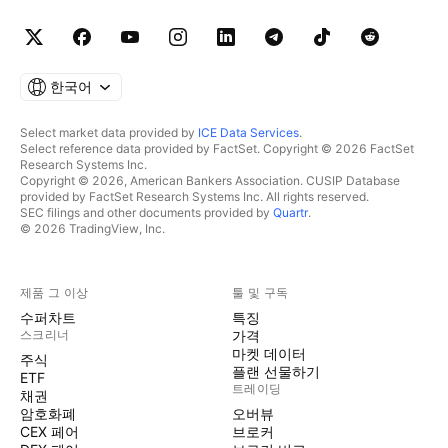
한국어
Select market data provided by
ICE Data Services
.
Select reference data provided by FactSet. Copyright © 2026 FactSet
Research Systems Inc.
Copyright © 2026, American Bankers Association. CUSIP Database
provided by FactSet Research Systems Inc. All rights reserved.
SEC filings and other documents provided by
Quartr
.
© 2026 TradingView, Inc.
제품 그 이상
툴 및 구독
수퍼차트
특징
스크리너
가격
마켓 데이터
주식
플랜 선물하기
ETF
트레이딩
채권
암호화폐
오버뷰
CEX 페어
브로커