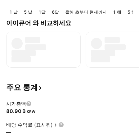
1 날
5 날
1달
6달
올해 초부터 현재까지
1 해
5 해
아이큐어 와 비교하세요
주요
통계
시가총액
‪80.90 B‬
KRW
배당 수익률 (표시됨)
—