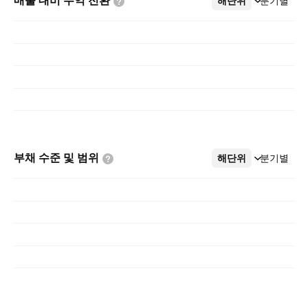
매출 대비 수익
전환
해단위
더보기
분기별
부채 수준 및
범위
해단위
더보기
분기별