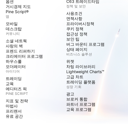
옵션
C63 트레이드타임
거시경제 지도
정책 및 보안
Pine Script®
사용조건
앱
면책사항
모바일
프라이버시정책
데스크탑
쿠키 정책
커뮤니티
접근성 정책
보안 팁
소셜 네트웍
버그 바운티 프로그램
사랑의 벽
상태 페이지
프렌드 리퍼하기
비즈니스 솔루션
크리에이터 프로그램
하우스룰
위젯
모더레이터
차팅 라이브러리
아이디어
Lightweight Charts™
고급 차트
트레이딩
트레이딩 플랫폼
교육
성장 기회
에디터즈 픽
PINE SCRIPT
광고
브로커 통합
지표 및 전략
파트너 프로그램
마법사
교육 프로그램
프리랜서
유료 공간