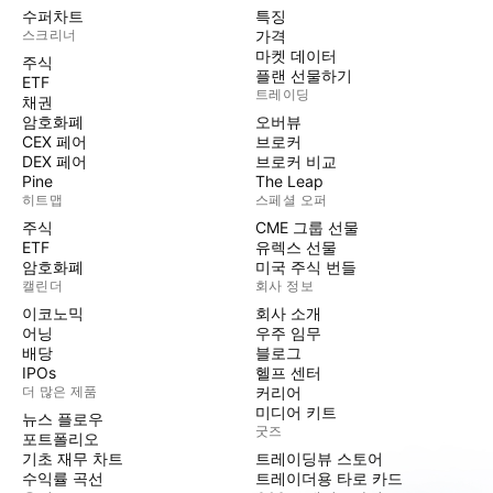
수퍼차트
특징
스크리너
가격
마켓 데이터
주식
플랜 선물하기
ETF
트레이딩
채권
암호화폐
오버뷰
CEX 페어
브로커
DEX 페어
브로커 비교
Pine
The Leap
히트맵
스페셜 오퍼
주식
CME 그룹 선물
ETF
유렉스 선물
암호화폐
미국 주식 번들
캘린더
회사 정보
이코노믹
회사 소개
어닝
우주 임무
배당
블로그
IPOs
헬프 센터
더 많은 제품
커리어
미디어 키트
뉴스 플로우
굿즈
포트폴리오
기초 재무 차트
트레이딩뷰 스토어
수익률 곡선
트레이더용 타로 카드