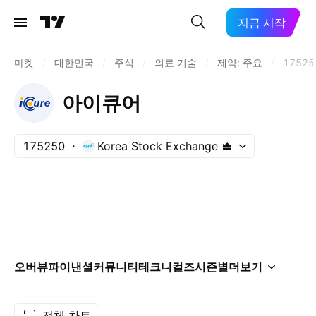
지금 시작
마켓
/
대한민국
/
주식
/
의료 기술
/
제약: 주요
/
17525
아이큐어
175250
Korea Stock Exchange
오버뷰
파이낸셜
커뮤니티
테크니컬즈
시즌별
더보기
전체 차트