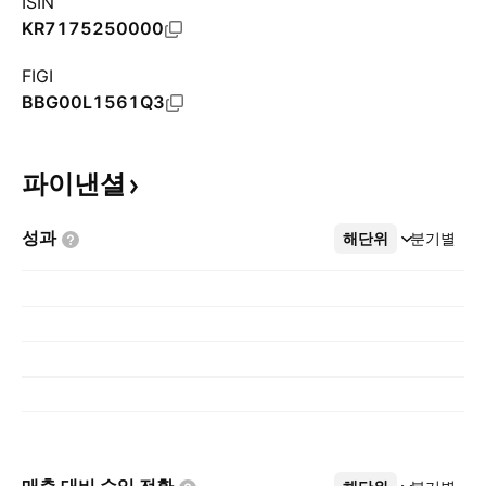
ISIN
KR7175250000
FIGI
BBG00L1561Q3
파이낸셜
성과
해단위
더보기
분기별