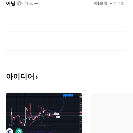
어닝
해단위
더보기
분기별
다음
:
—
아이디어
롱