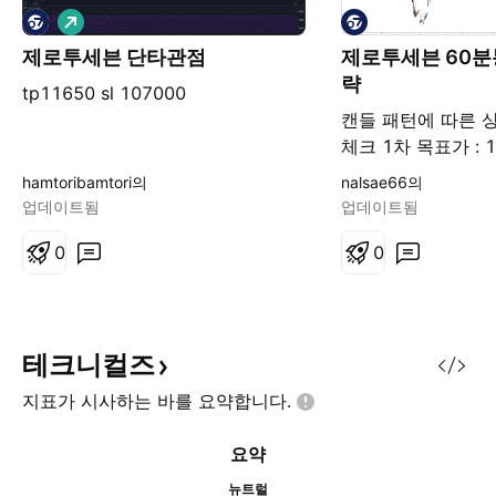
롱
제로투세븐 단타관점
제로투세븐 60분
략
tp11650 sl 107000
캔들 패턴에 따른 
체크 1차 목표가 : 1
11,000원
hamtoribamtori의
nalsae66의
업데이트됨
업데이트됨
0
0
테크니컬즈
지표가 시사하는 바를
요약합니다.
요약
뉴트럴