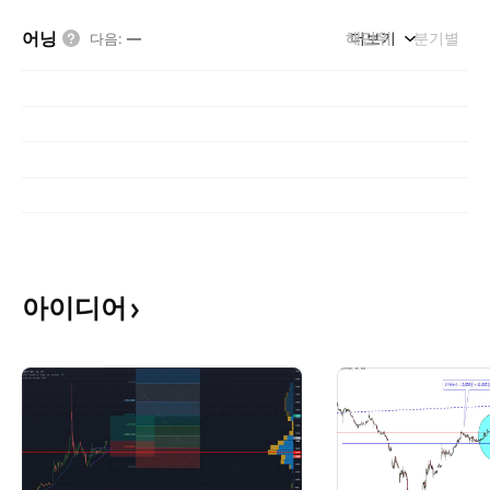
어닝
해단위
더보기
분기별
다음
:
—
아이디어