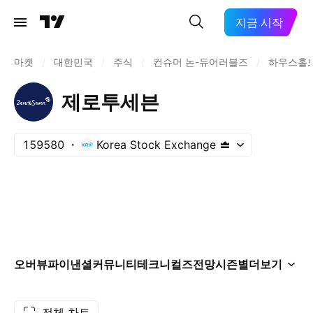
지금 시작
마켓
/
대한민국
/
주식
/
컨슈머 논-듀어러블즈
/
하우스홀드
제로투세븐
159580
Korea Stock Exchange
오버뷰
파이낸셜
커뮤니티
테크니컬즈
전망
시즌별
더보기
전체 차트