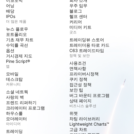
이코노믹
회사 소개
어닝
우주 임무
배당
블로그
IPOs
헬프 센터
더 많은 제품
커리어
미디어 키트
뉴스 플로우
굿즈
포트폴리오
기초 재무 차트
트레이딩뷰 스토어
수익률 곡선
트레이더용 타로 카드
옵션
C63 트레이드타임
거시경제 지도
정책 및 보안
Pine Script®
사용조건
앱
면책사항
모바일
프라이버시정책
데스크탑
쿠키 정책
커뮤니티
접근성 정책
보안 팁
소셜 네트웍
버그 바운티 프로그램
사랑의 벽
상태 페이지
프렌드 리퍼하기
비즈니스 솔루션
크리에이터 프로그램
하우스룰
위젯
모더레이터
차팅 라이브러리
아이디어
Lightweight Charts™
고급 차트
트레이딩