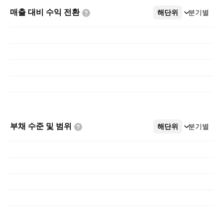
매출 대비 수익
전환
해단위
더보기
분기별
부채 수준 및
범위
해단위
더보기
분기별