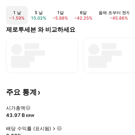
1 날
5 날
1달
6달
올해 초부터 현재
−1.59%
15.02%
−5.88%
−42.25%
−45.86%
제로투세븐 와 비교하세요
주요
통계
시가총액
‪43.97 B‬
KRW
배당 수익률 (표시됨)