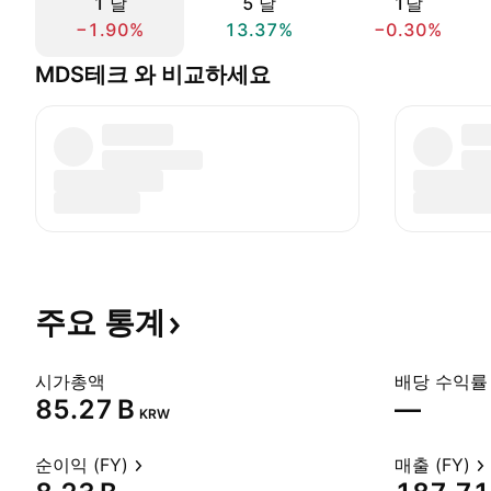
1 날
5 날
1달
−1.90%
13.37%
−0.30%
MDS테크 와 비교하세요
주요
통계
시가총액
배당 수익률 
‪85.27 B‬
—
KRW
순이익 (FY)
매출 (FY)