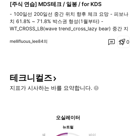
[주식 연습] MDS테크 / 일봉 / for KDS
- 100일선 200일선 중간 위치 향후 체크 요망 - 피보나
치 61.8% ~ 71.8% 박스권 형성(1월부터) -
WT_CROSS_LB(wave trend_cross_lazy bear) 중간 지
점 위치 - 일목 구름 형성은 상승으로 형성 or 교차 지점
mellifluous_lee84의
0
에 위치 - 볼린져 밴드는 좁아진 상태(롱 or 숏 전환)
테크니컬즈
지표가 시사하는 바를
요약합니다.
오실레이터
뉴트럴
셀
바이