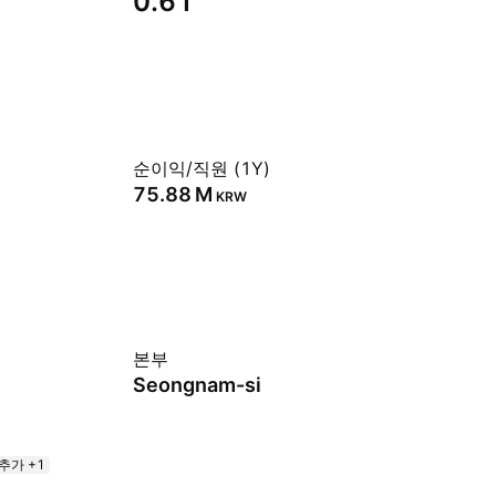
0.61
순이익/직원 (1Y)
‪75.88 M‬
KRW
본부
Seongnam-si
추가 +1