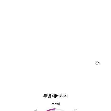
무빙 애버리지
뉴트럴
셀
바이