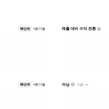
매출 대비 수익
전환
해단위
더보기
분기별
어닝
해단위
더보기
분기별
다음
:
—