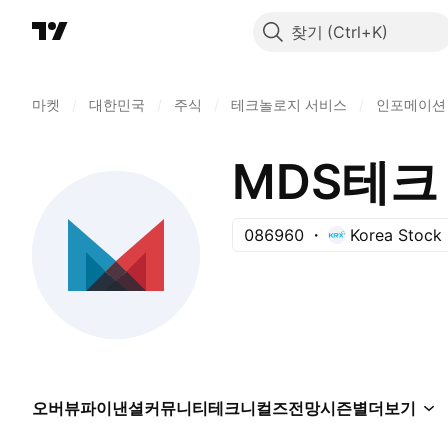
찾기
마켓
/
대한민국
/
주식
/
테크놀로지 서비스
/
인포메이션
MDS테크
086960
Korea Stock
오버뷰
파이낸셜
커뮤니티
테크니컬즈
전망
시즌별
더보기