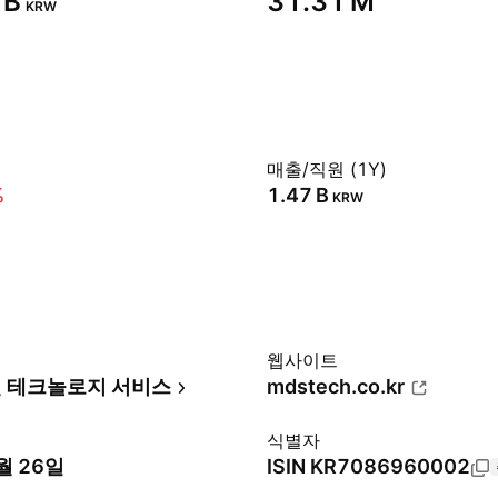
B‬
‪31.31 M‬
KRW
매출/직원 (1Y)
%
‪1.47 B‬
KRW
웹사이트
 테크놀로지 서비스
mdstech.co.kr
식별자
월 26일
ISIN
KR7086960002