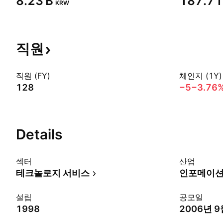
‪8.23 B‬
‪187.71 
KRW
직원
직원 (FY)
체인지 (1Y)
128
−5
−3.76
Details
섹터
산업
테크놀로지 서비스
인포메이션
설립
공모일
1998
2006년 9