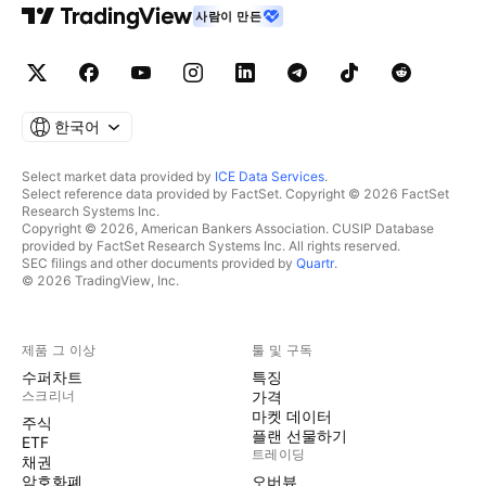
사람이 만든
한국어
Select market data provided by
ICE Data Services
.
Select reference data provided by FactSet. Copyright © 2026 FactSet
Research Systems Inc.
Copyright © 2026, American Bankers Association. CUSIP Database
provided by FactSet Research Systems Inc. All rights reserved.
SEC filings and other documents provided by
Quartr
.
© 2026 TradingView, Inc.
제품 그 이상
툴 및 구독
수퍼차트
특징
스크리너
가격
마켓 데이터
주식
플랜 선물하기
ETF
트레이딩
채권
암호화폐
오버뷰