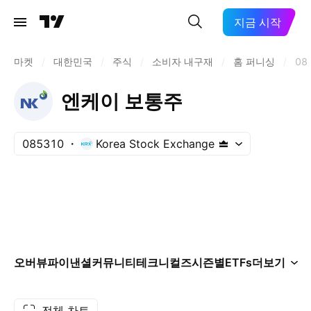
지금 시작
마켓
/
대한민국
/
주식
/
소비자 내구재
/
홈 퍼니싱
/
08
엔케이 보통주
085310
Korea Stock Exchange
오버뷰
파이낸셜
커뮤니티
테크니컬즈
시즌별
ETFs
더보기
전체 차트