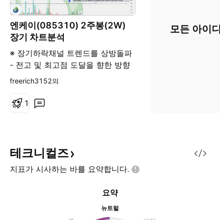
엔케이(085310) 2주봉(2W)
모든 아이디
장기 차트분석
※ 장기하락채널 트렌드를 상방돌파
- 전고 및 최고점 도달을 향한 방향
성을 보아 익절 청산전략을 취할 수
freerich3152의
있겠습니다.주봉상 장기하락채널 트
렌들를 상방돌파 -상승트레드라인
1
형성 -1700~2500원 사이 고점 매
물대 도달 가능성을 염두삼아 분할
익절 전략을 취할 수 있겠다.
테크니컬즈
지표가 시사하는 바를
요약합니다.
요약
뉴트럴