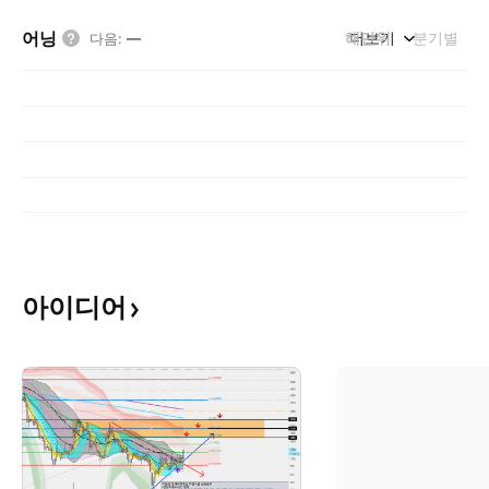
어닝
해단위
더보기
분기별
다음
:
—
아이디어