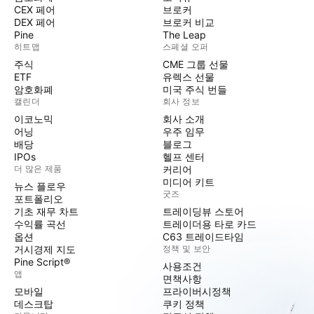
CEX 페어
브로커
DEX 페어
브로커 비교
Pine
The Leap
히트맵
스페셜 오퍼
주식
CME 그룹 선물
ETF
유렉스 선물
암호화폐
미국 주식 번들
캘린더
회사 정보
이코노믹
회사 소개
어닝
우주 임무
배당
블로그
IPOs
헬프 센터
더 많은 제품
커리어
미디어 키트
뉴스 플로우
굿즈
포트폴리오
기초 재무 차트
트레이딩뷰 스토어
수익률 곡선
트레이더용 타로 카드
옵션
C63 트레이드타임
거시경제 지도
정책 및 보안
Pine Script®
사용조건
앱
면책사항
모바일
프라이버시정책
데스크탑
쿠키 정책