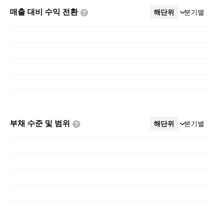
매출 대비 수익
전환
해단위
더보기
분기별
부채 수준 및
범위
해단위
더보기
분기별