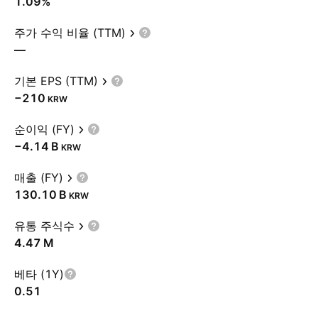
1.09%
주가 수익 비율 (TTM)
—
기본 EPS (TTM)
−210
KRW
순이익 (FY)
‪−4.14 B‬
KRW
매출 (FY)
‪130.10 B‬
KRW
유통 주식수
‪4.47 M‬
베타 (1Y)
0.51