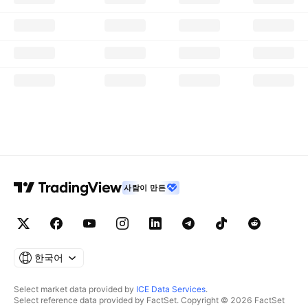
사람이 만든
한국어
Select market data provided by
ICE Data Services
.
Select reference data provided by FactSet. Copyright © 2026 FactSet