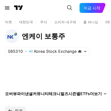
지금 시작
마켓
/
대한민국
/
주식
/
소비자 내구재
/
홈 퍼니싱
/
08
엔케이 보통주
085310
Korea Stock Exchange
오버뷰
파이낸셜
커뮤니티
테크니컬즈
시즌별
ETFs
더보기
뒤로