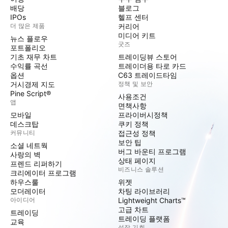
배당
블로그
IPOs
헬프 센터
더 많은 제품
커리어
미디어 키트
뉴스 플로우
굿즈
포트폴리오
기초 재무 차트
트레이딩뷰 스토어
수익률 곡선
트레이더용 타로 카드
옵션
C63 트레이드타임
거시경제 지도
정책 및 보안
Pine Script®
사용조건
앱
면책사항
모바일
프라이버시정책
데스크탑
쿠키 정책
커뮤니티
접근성 정책
보안 팁
소셜 네트웍
버그 바운티 프로그램
사랑의 벽
상태 페이지
프렌드 리퍼하기
비즈니스 솔루션
크리에이터 프로그램
하우스룰
위젯
모더레이터
차팅 라이브러리
아이디어
Lightweight Charts™
고급 차트
트레이딩
트레이딩 플랫폼
교육
성장 기회