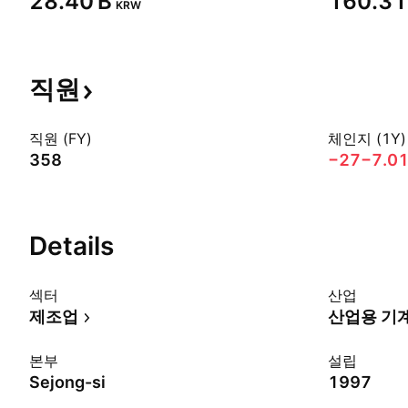
‪28.40 B‬
‪160.31 
KRW
직원
직원 (FY)
체인지 (1Y)
358
−27
−7.0
Details
섹터
산업
제조업
산업용 기
본부
설립
Sejong-si
1997