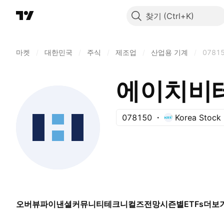
찾기
마켓
/
대한민국
/
주식
/
제조업
/
산업용 기계
/
0781
에이치비
078150
Korea Stock
오버뷰
파이낸셜
커뮤니티
테크니컬즈
전망
시즌별
ETFs
더보