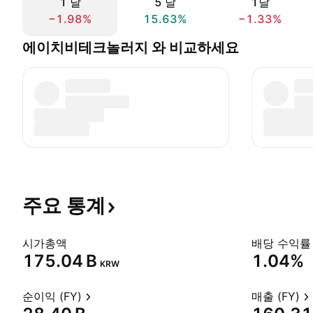
1 날
5 날
1달
−1.98%
15.63%
−1.33%
에이치비테크놀러지 와 비교하세요
주요
통계
시가총액
배당 수익률 
‪175.04 B‬
1.04%
KRW
순이익 (FY)
매출 (FY)