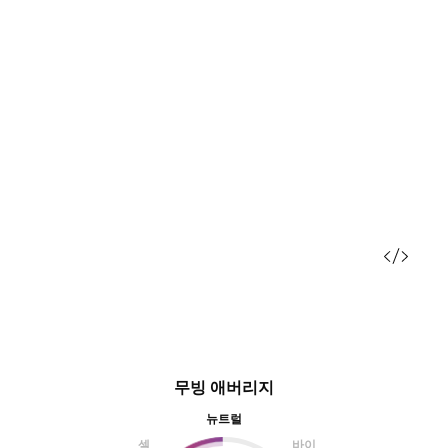
무빙 애버리지
뉴트럴
셀
바이