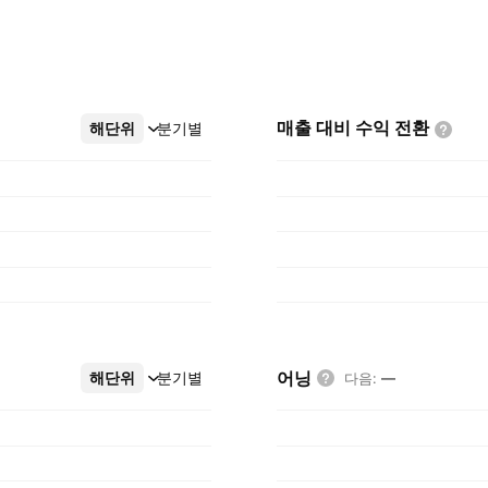
매출 대비 수익
전환
해단위
더보기
분기별
어닝
해단위
더보기
분기별
다음
:
—