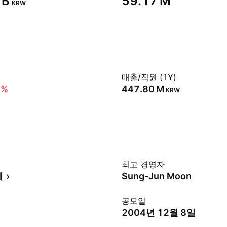
B‬
‪59.17 M‬
KRW
매출/직원 (1Y)
1%
‪447.80 M‬
KRW
최고 경영자
계
Sung-Jun Moon
공모일
2004년 12월 8일