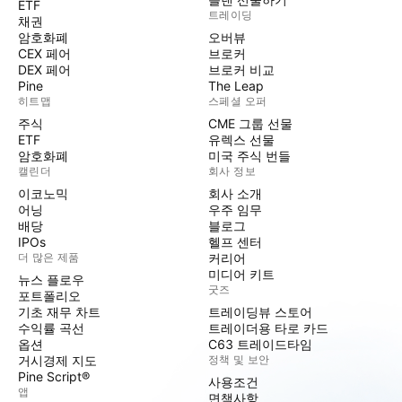
ETF
트레이딩
채권
암호화폐
오버뷰
CEX 페어
브로커
DEX 페어
브로커 비교
Pine
The Leap
히트맵
스페셜 오퍼
주식
CME 그룹 선물
ETF
유렉스 선물
암호화폐
미국 주식 번들
캘린더
회사 정보
이코노믹
회사 소개
어닝
우주 임무
배당
블로그
IPOs
헬프 센터
더 많은 제품
커리어
미디어 키트
뉴스 플로우
굿즈
포트폴리오
기초 재무 차트
트레이딩뷰 스토어
수익률 곡선
트레이더용 타로 카드
옵션
C63 트레이드타임
거시경제 지도
정책 및 보안
Pine Script®
사용조건
앱
면책사항