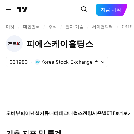
지금 시작
마켓
/
대한민국
/
주식
/
전자 기술
/
세미컨덕터
/
0319
피에스케이홀딩스
031980
Korea Stock Exchange
오버뷰
파이낸셜
커뮤니티
테크니컬즈
전망
시즌별
ETFs
더보기
기초 지표 및 통계