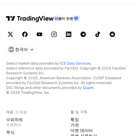
사람이 만든
한국어
Select market data provided by
ICE Data Services
.
Select reference data provided by FactSet. Copyright © 2026 FactSet
Research Systems Inc.
Copyright © 2026, American Bankers Association. CUSIP Database
provided by FactSet Research Systems Inc. All rights reserved.
SEC filings and other documents provided by
Quartr
.
© 2026 TradingView, Inc.
제품 그 이상
툴 및 구독
수퍼차트
특징
스크리너
가격
마켓 데이터
주식
플랜 선물하기