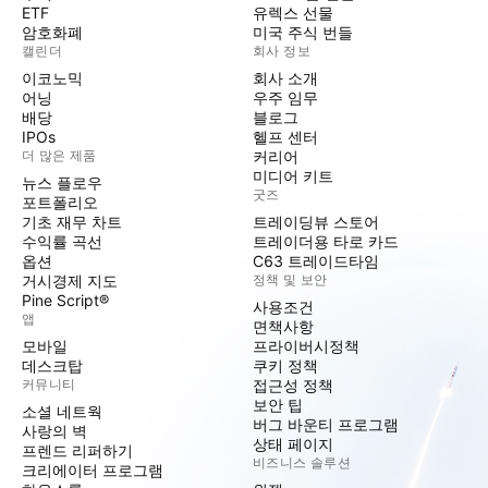
ETF
유렉스 선물
암호화폐
미국 주식 번들
캘린더
회사 정보
이코노믹
회사 소개
어닝
우주 임무
배당
블로그
IPOs
헬프 센터
더 많은 제품
커리어
미디어 키트
뉴스 플로우
굿즈
포트폴리오
기초 재무 차트
트레이딩뷰 스토어
수익률 곡선
트레이더용 타로 카드
옵션
C63 트레이드타임
거시경제 지도
정책 및 보안
Pine Script®
사용조건
앱
면책사항
모바일
프라이버시정책
데스크탑
쿠키 정책
커뮤니티
접근성 정책
보안 팁
소셜 네트웍
버그 바운티 프로그램
사랑의 벽
상태 페이지
프렌드 리퍼하기
비즈니스 솔루션
크리에이터 프로그램