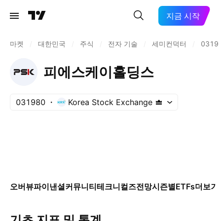
지금 시작
마켓
/
대한민국
/
주식
/
전자 기술
/
세미컨덕터
/
0319
피에스케이홀딩스
031980
Korea Stock Exchange
오버뷰
파이낸셜
커뮤니티
테크니컬즈
전망
시즌별
ETFs
더보기
기초 지표 및 통계