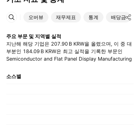
오버뷰
재무제표
통계
배당금
More
주요 부문 및 지역별 실적
지난해 해당 기업은 ‪207.90 B‬ KRW을 올렸으며, 이 중 대
부분인 ‪184.09 B‬ KRW은 최고 실적을 기록한 부문인
Semiconductor and Flat Panel Display Manufacturing
Equipment에서 나왔습니다., 전년도 ‪199.68 B‬ KRW와 비
교하여. 가장 큰 기여는 기타에서 이루어졌으며, 이는 지
소스별
난해 ‪163.30 B‬ KRW를 차지했습니다., 전년도 ‪120.73 B‬
KRW와.