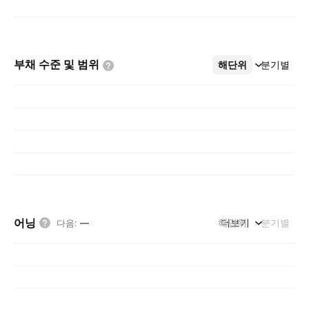
부채 수준 및
범위
해단위
더보기
분기별
어닝
해단위
더보기
분기별
다음
:
—