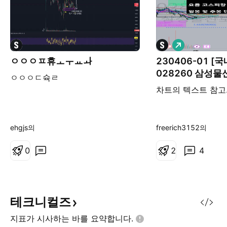
롱
ㅇㅇㅇㅍ휴ㅗㅜㅛㅘ
230406-01 [
028260 삼성물산
ㅇㅇㅇㄷ슉ㄹ
전략
차트의 텍스트 참고
ehgjs의
freerich3152의
0
2
4
테크니컬즈
지표가 시사하는 바를
요약합니다.