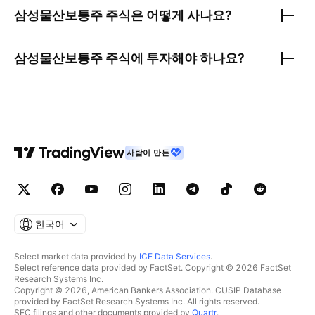
삼성물산보통주
주식은 어떻게 사나요?
삼성물산보통주
주식에 투자해야 하나요?
사람이 만든
한국어
Select market data provided by
ICE Data Services
.
Select reference data provided by FactSet. Copyright © 2026 FactSet
Research Systems Inc.
Copyright © 2026, American Bankers Association. CUSIP Database
provided by FactSet Research Systems Inc. All rights reserved.
SEC filings and other documents provided by
Quartr
.