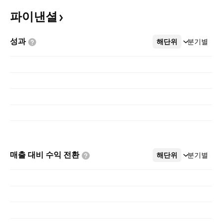
파이낸셜
성과
해단위
더보기
분기별
매출 대비 수익
전환
해단위
더보기
분기별