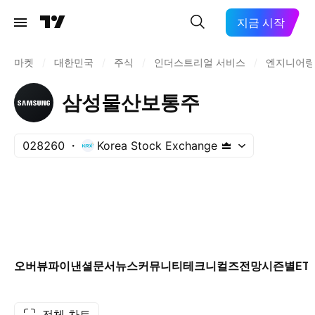
지금 시작
마켓
/
대한민국
/
주식
/
인더스트리얼 서비스
/
엔지니어링
삼성물산보통주
028260
Korea Stock Exchange
오버뷰
파이낸셜
문서
뉴스
커뮤니티
테크니컬즈
전망
시즌별
ET
전체 차트