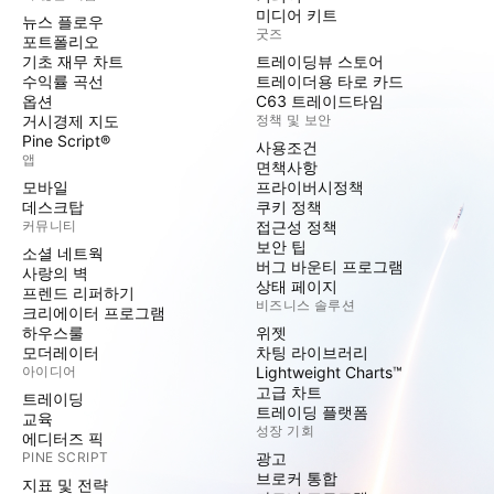
미디어 키트
뉴스 플로우
굿즈
포트폴리오
기초 재무 차트
트레이딩뷰 스토어
수익률 곡선
트레이더용 타로 카드
옵션
C63 트레이드타임
거시경제 지도
정책 및 보안
Pine Script®
사용조건
앱
면책사항
모바일
프라이버시정책
데스크탑
쿠키 정책
커뮤니티
접근성 정책
보안 팁
소셜 네트웍
버그 바운티 프로그램
사랑의 벽
상태 페이지
프렌드 리퍼하기
비즈니스 솔루션
크리에이터 프로그램
하우스룰
위젯
모더레이터
차팅 라이브러리
아이디어
Lightweight Charts™
고급 차트
트레이딩
트레이딩 플랫폼
교육
성장 기회
에디터즈 픽
PINE SCRIPT
광고
브로커 통합
지표 및 전략