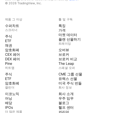
© 2026 TradingView, Inc.
제품 그 이상
툴 및 구독
수퍼차트
특징
스크리너
가격
마켓 데이터
주식
플랜 선물하기
ETF
트레이딩
채권
암호화폐
오버뷰
CEX 페어
브로커
DEX 페어
브로커 비교
Pine
The Leap
히트맵
스페셜 오퍼
주식
CME 그룹 선물
ETF
유렉스 선물
암호화폐
미국 주식 번들
캘린더
회사 정보
이코노믹
회사 소개
어닝
우주 임무
배당
블로그
IPOs
헬프 센터
더 많은 제품
커리어