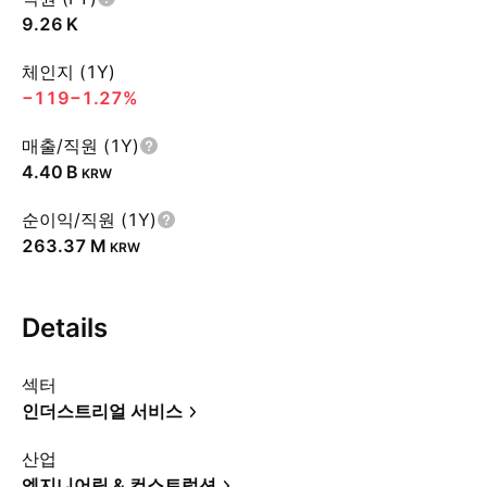
‪9.26 K‬
체인지 (1Y)
−119
−1.27%
매출/직원 (1Y)
‪4.40 B‬
KRW
순이익/직원 (1Y)
‪263.37 M‬
KRW
Details
섹터
인더스트리얼 서비스
산업
엔지니어링 & 컨스트럭션