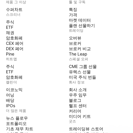
제품 그 이상
툴 및 구독
수퍼차트
특징
스크리너
가격
마켓 데이터
주식
플랜 선물하기
ETF
트레이딩
채권
암호화폐
오버뷰
CEX 페어
브로커
DEX 페어
브로커 비교
Pine
The Leap
히트맵
스페셜 오퍼
주식
CME 그룹 선물
ETF
유렉스 선물
암호화폐
미국 주식 번들
캘린더
회사 정보
이코노믹
회사 소개
어닝
우주 임무
배당
블로그
IPOs
헬프 센터
더 많은 제품
커리어
미디어 키트
뉴스 플로우
굿즈
포트폴리오
기초 재무 차트
트레이딩뷰 스토어