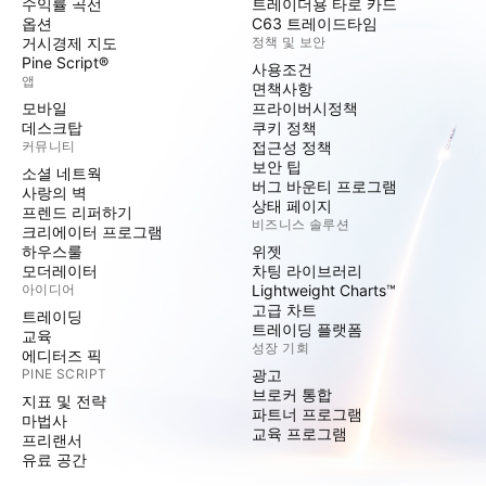
수익률 곡선
트레이더용 타로 카드
옵션
C63 트레이드타임
거시경제 지도
정책 및 보안
Pine Script®
사용조건
앱
면책사항
모바일
프라이버시정책
데스크탑
쿠키 정책
커뮤니티
접근성 정책
보안 팁
소셜 네트웍
버그 바운티 프로그램
사랑의 벽
상태 페이지
프렌드 리퍼하기
비즈니스 솔루션
크리에이터 프로그램
하우스룰
위젯
모더레이터
차팅 라이브러리
아이디어
Lightweight Charts™
고급 차트
트레이딩
트레이딩 플랫폼
교육
성장 기회
에디터즈 픽
PINE SCRIPT
광고
브로커 통합
지표 및 전략
파트너 프로그램
마법사
교육 프로그램
프리랜서
유료 공간