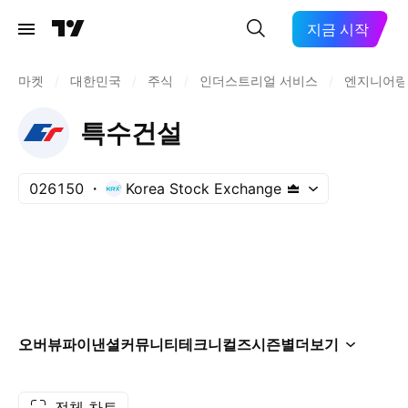
지금 시작
마켓
/
대한민국
/
주식
/
인더스트리얼 서비스
/
엔지니어링
특수건설
026150
Korea Stock Exchange
오버뷰
파이낸셜
커뮤니티
테크니컬즈
시즌별
더보기
전체 차트