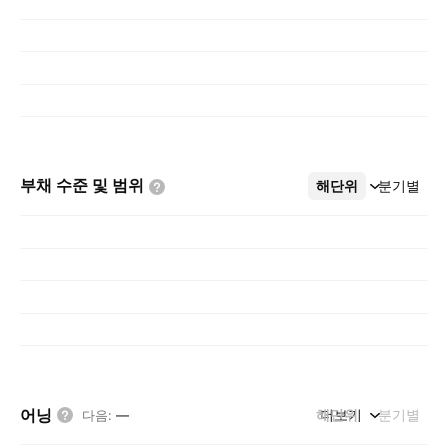
부채 수준 및
범위
해단위
더보기
분기별
어닝
해단위
더보기
분기별
다음
:
—