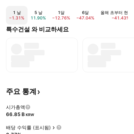
1 날
5 날
1달
6달
올해 초부터 현재
−1.31%
11.90%
−12.76%
−47.04%
−41.43%
특수건설 와 비교하세요
주요
통계
시가총액
‪66.85 B‬
KRW
배당 수익률 (표시됨)