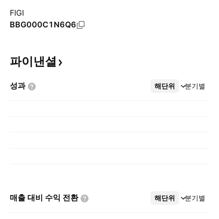
FIGI
BBG000C1N6Q6
파이낸셜
성과
해단위
더보기
분기별
매출 대비 수익
전환
해단위
더보기
분기별