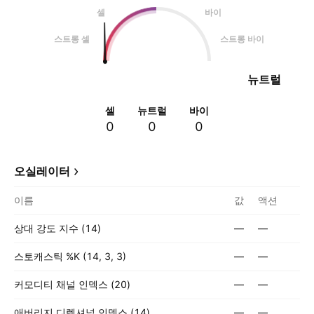
셀
바이
스트롱 셀
스트롱 바이
뉴트럴
셀
뉴트럴
바이
0
0
0
오실레이터
이름
값
액션
상대 강도 지수 (14)
—
—
스토캐스틱 %K (14, 3, 3)
—
—
커모디티 채널 인덱스 (20)
—
—
애버리지 디렉셔널 인덱스 (14)
—
—