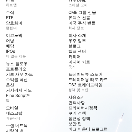
히트맵
스페셜 오퍼
주식
CME 그룹 선물
ETF
유렉스 선물
암호화폐
미국 주식 번들
캘린더
회사 정보
이코노믹
회사 소개
어닝
우주 임무
배당
블로그
IPOs
헬프 센터
더 많은 제품
커리어
미디어 키트
뉴스 플로우
굿즈
포트폴리오
기초 재무 차트
트레이딩뷰 스토어
수익률 곡선
트레이더용 타로 카드
옵션
C63 트레이드타임
거시경제 지도
정책 및 보안
Pine Script®
사용조건
앱
면책사항
모바일
프라이버시정책
데스크탑
쿠키 정책
커뮤니티
접근성 정책
보안 팁
소셜 네트웍
버그 바운티 프로그램
사랑의 벽