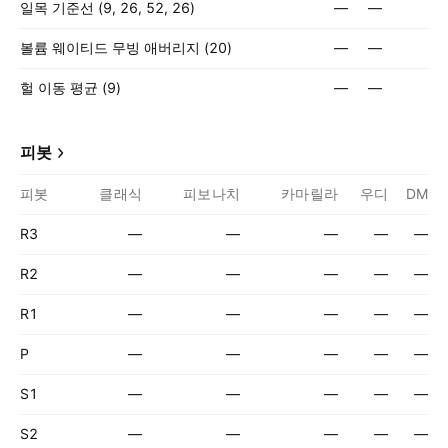
일목 기준선 (9, 26, 52, 26)
—
—
볼륨 웨이티드 무빙 애버리지 (20)
—
—
헐 이동 평균 (9)
—
—
피봇
피봇
클래식
피보나치
카마릴라
우디
DM
R3
—
—
—
—
—
R2
—
—
—
—
—
R1
—
—
—
—
—
P
—
—
—
—
—
S1
—
—
—
—
—
S2
—
—
—
—
—