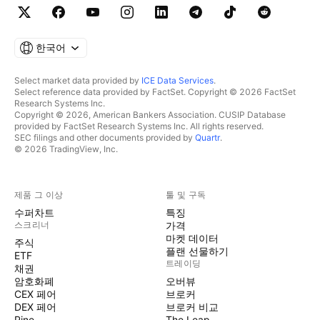
한국어
Select market data provided by
ICE Data Services
.
Select reference data provided by FactSet. Copyright © 2026 FactSet
Research Systems Inc.
Copyright © 2026, American Bankers Association. CUSIP Database
provided by FactSet Research Systems Inc. All rights reserved.
SEC filings and other documents provided by
Quartr
.
© 2026 TradingView, Inc.
제품 그 이상
툴 및 구독
수퍼차트
특징
스크리너
가격
마켓 데이터
주식
플랜 선물하기
ETF
트레이딩
채권
암호화폐
오버뷰
CEX 페어
브로커
DEX 페어
브로커 비교
Pine
The Leap