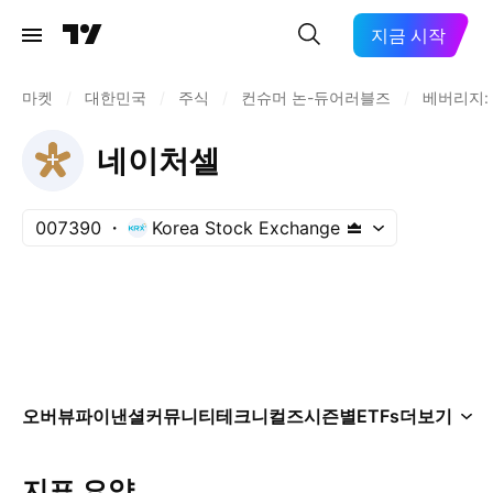
지금 시작
마켓
/
대한민국
/
주식
/
컨슈머 논-듀어러블즈
/
베버리지:
네이처셀
007390
Korea Stock Exchange
오버뷰
파이낸셜
커뮤니티
테크니컬즈
시즌별
ETFs
더보기
지표 요약