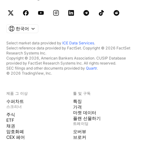
한국어
Select market data provided by
ICE Data Services
.
Select reference data provided by FactSet. Copyright © 2026 FactSet
Research Systems Inc.
Copyright © 2026, American Bankers Association. CUSIP Database
provided by FactSet Research Systems Inc. All rights reserved.
SEC filings and other documents provided by
Quartr
.
© 2026 TradingView, Inc.
제품 그 이상
툴 및 구독
수퍼차트
특징
스크리너
가격
마켓 데이터
주식
플랜 선물하기
ETF
트레이딩
채권
암호화폐
오버뷰
CEX 페어
브로커