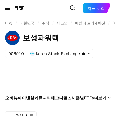
지금 시작
마켓
/
대한민국
/
주식
/
제조업
/
메탈 패브리케이션
/
0
보성파워텍
006910
Korea Stock Exchange
오버뷰
파이낸셜
커뮤니티
테크니컬즈
시즌별
ETFs
더보기
전체 차트