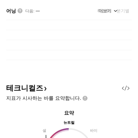
어닝
해단위
더보기
분기별
다음
:
—
테크니컬즈
지표가 시사하는 바를
요약합니다.
요약
뉴트럴
셀
바이