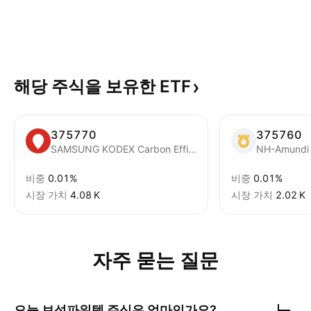
해당 주식을 보유한
ETF
375770
375760
SAMSUNG KODEX Carbon Efficient Green New Deal ETF Units
비중
0.01%
비중
0.01%
시장 가치
‪4.08 K‬
시장 가치
‪2.02 K‬
자주 묻는 질문
오늘
보성파워텍
주식은 얼마인가요?