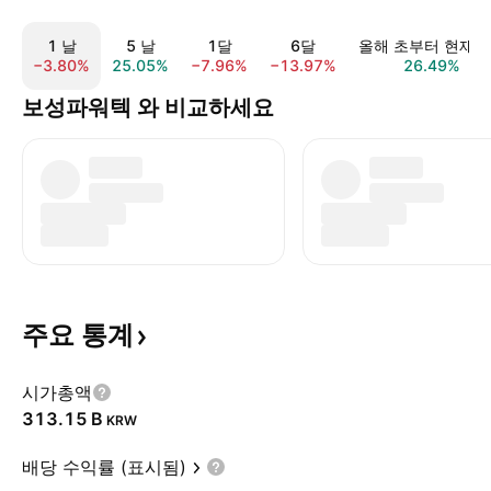
1 날
5 날
1달
6달
올해 초부터 현재
−3.80%
25.05%
−7.96%
−13.97%
26.49%
보성파워텍 와 비교하세요
주요
통계
시가총액
‪313.15 B‬
KRW
배당 수익률 (표시됨)