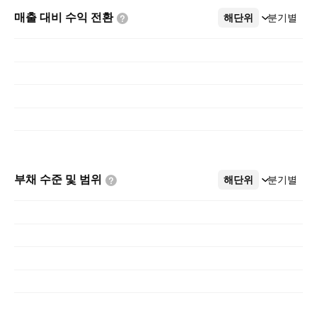
매출 대비 수익
전환
해단위
더보기
분기별
부채 수준 및
범위
해단위
더보기
분기별