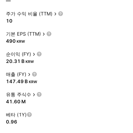
—
주가 수익 비율 (TTM)
10
기본 EPS (TTM)
490
KRW
순이익 (FY)
‪20.31 B‬
KRW
매출 (FY)
‪147.49 B‬
KRW
유통 주식수
‪41.60 M‬
베타 (1Y)
0.96