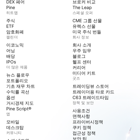
DEX 페어
브로커 비교
Pine
The Leap
히트맵
스페셜 오퍼
주식
CME 그룹 선물
ETF
유렉스 선물
암호화폐
미국 주식 번들
캘린더
회사 정보
이코노믹
회사 소개
어닝
우주 임무
배당
블로그
IPOs
헬프 센터
더 많은 제품
커리어
미디어 키트
뉴스 플로우
굿즈
포트폴리오
기초 재무 차트
트레이딩뷰 스토어
수익률 곡선
트레이더용 타로 카드
옵션
C63 트레이드타임
거시경제 지도
정책 및 보안
Pine Script®
사용조건
앱
면책사항
모바일
프라이버시정책
데스크탑
쿠키 정책
커뮤니티
접근성 정책
보안 팁