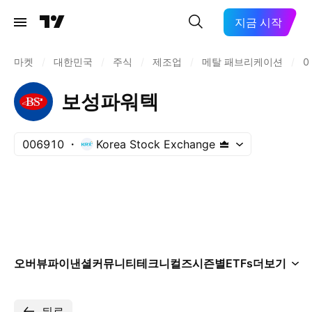
지금 시작
마켓
/
대한민국
/
주식
/
제조업
/
메탈 패브리케이션
/
0
보성파워텍
006910
Korea Stock Exchange
오버뷰
파이낸셜
커뮤니티
테크니컬즈
시즌별
ETFs
더보기
뒤로