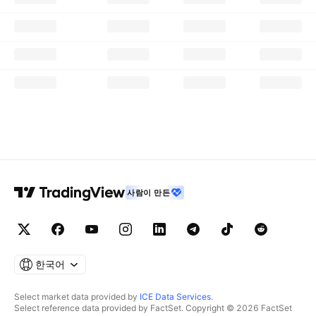
사람이 만든
한국어
Select market data provided by
ICE Data Services
.
Select reference data provided by FactSet. Copyright © 2026 FactSet