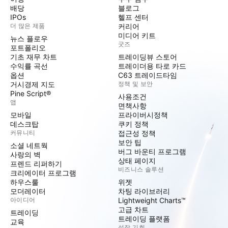
배당
블로그
IPOs
헬프 센터
더 많은 제품
커리어
미디어 키트
뉴스 플로우
굿즈
포트폴리오
기초 재무 차트
트레이딩뷰 스토어
수익률 곡선
트레이더용 타로 카드
옵션
C63 트레이드타임
거시경제 지도
정책 및 보안
Pine Script®
사용조건
앱
면책사항
모바일
프라이버시정책
데스크탑
쿠키 정책
커뮤니티
접근성 정책
보안 팁
소셜 네트웍
버그 바운티 프로그램
사랑의 벽
상태 페이지
프렌드 리퍼하기
비즈니스 솔루션
크리에이터 프로그램
하우스룰
위젯
모더레이터
차팅 라이브러리
아이디어
Lightweight Charts™
고급 차트
트레이딩
트레이딩 플랫폼
교육
성장 기회