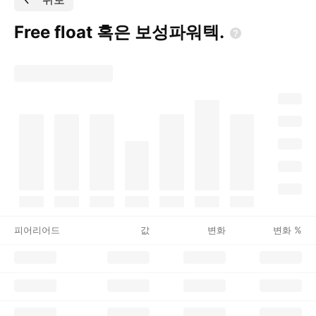
Free float 혹은
보성파워텍.
피어리어드
값
변화
변화 %