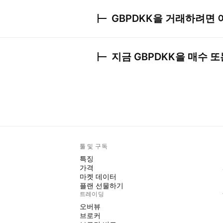
GBPDKK
을 거래하려면 
지금
GBPDKK
을 매수 또
툴 및 구독
특징
가격
마켓 데이터
플랜 선물하기
트레이딩
오버뷰
브로커