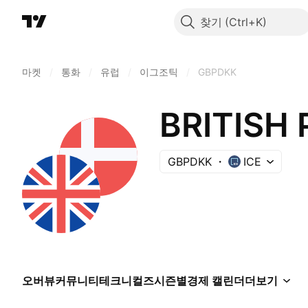
찾기
마켓
/
통화
/
유럽
/
이그조틱
/
GBPDKK
BRITISH
GBPDKK
ICE
오버뷰
커뮤니티
테크니컬즈
시즌별
경제 캘린더
더보기