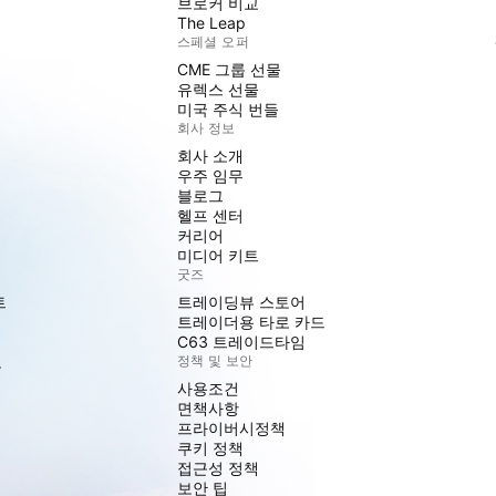
브로커 비교
The Leap
스페셜 오퍼
CME 그룹 선물
유렉스 선물
미국 주식 번들
회사 정보
회사 소개
우주 임무
블로그
헬프 센터
커리어
미디어 키트
굿즈
트
트레이딩뷰 스토어
트레이더용 타로 카드
C63 트레이드타임
도
정책 및 보안
사용조건
면책사항
프라이버시정책
쿠키 정책
접근성 정책
보안 팁