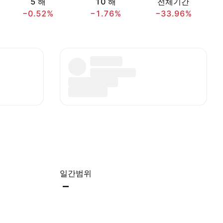
5 해
10 해
전체기간
−0.52%
−1.76%
−33.96%
일간범위
–