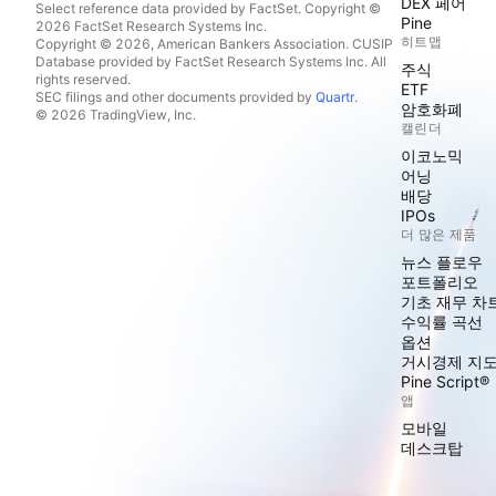
DEX 페어
Select reference data provided by FactSet. Copyright ©
Pine
2026 FactSet Research Systems Inc.
히트맵
Copyright © 2026, American Bankers Association. CUSIP
Database provided by FactSet Research Systems Inc. All
주식
rights reserved.
ETF
SEC filings and other documents provided by
Quartr
.
암호화폐
© 2026 TradingView, Inc.
캘린더
이코노믹
어닝
배당
IPOs
더 많은 제품
뉴스 플로우
포트폴리오
기초 재무 차
수익률 곡선
옵션
거시경제 지
Pine Script®
앱
모바일
데스크탑