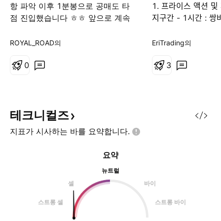
항 파악 이후 1분봉으로 공매도 타
1. 프라이스 액션 미
점 진입했습니다 ㅎㅎ 앞으로 계속
지구간 - 1시간 : 쌍ᄇ
업데이트하겠습니다
널 - 상승 장악형 캔들 3
확인거래 4. 참고 - 5.
ROYAL_ROAD의
EriTrading의
- 4시간 차트 지지 구
0
패턴(쌍바닥) - 혀
3
로 마감 시 추가 상스
테크니컬즈
지표가 시사하는 바를
요약합니다.
요약
뉴트럴
셀
바이
스트롱 셀
스트롱 바이