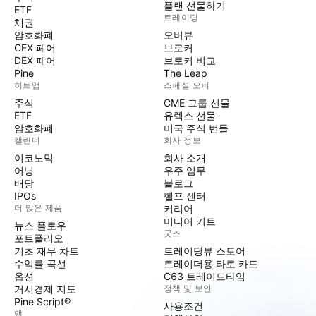
플랜 선물하기
ETF
트레이딩
채권
암호화폐
오버뷰
CEX 페어
브로커
DEX 페어
브로커 비교
Pine
The Leap
히트맵
스페셜 오퍼
주식
CME 그룹 선물
ETF
유렉스 선물
암호화폐
미국 주식 번들
캘린더
회사 정보
이코노믹
회사 소개
어닝
우주 임무
배당
블로그
IPOs
헬프 센터
더 많은 제품
커리어
미디어 키트
뉴스 플로우
굿즈
포트폴리오
기초 재무 차트
트레이딩뷰 스토어
수익률 곡선
트레이더용 타로 카드
옵션
C63 트레이드타임
거시경제 지도
정책 및 보안
Pine Script®
사용조건
앱