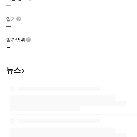
—
열기
—
일간범위
–
뉴스