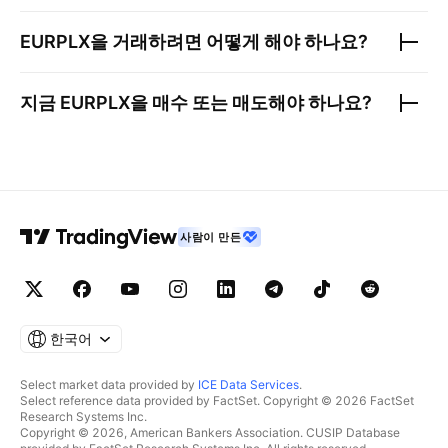
EURPLX
을 거래하려면 어떻게 해야 하나요?
지금
EURPLX
을 매수 또는 매도해야 하나요?
사람이 만든
한국어
Select market data provided by
ICE Data Services
.
Select reference data provided by FactSet. Copyright © 2026 FactSet
Research Systems Inc.
Copyright © 2026, American Bankers Association. CUSIP Database