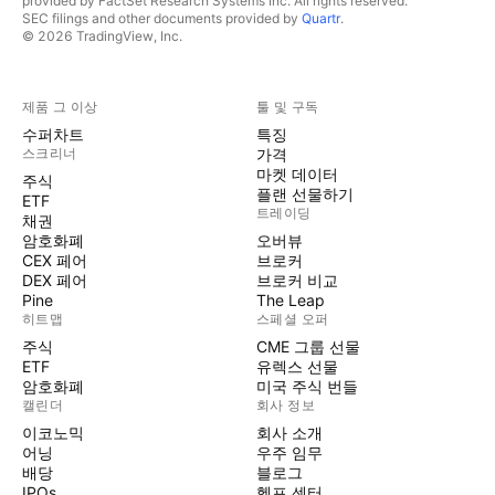
provided by FactSet Research Systems Inc. All rights reserved.
SEC filings and other documents provided by
Quartr
.
© 2026 TradingView, Inc.
제품 그 이상
툴 및 구독
수퍼차트
특징
스크리너
가격
마켓 데이터
주식
플랜 선물하기
ETF
트레이딩
채권
암호화폐
오버뷰
CEX 페어
브로커
DEX 페어
브로커 비교
Pine
The Leap
히트맵
스페셜 오퍼
주식
CME 그룹 선물
ETF
유렉스 선물
암호화폐
미국 주식 번들
캘린더
회사 정보
이코노믹
회사 소개
어닝
우주 임무
배당
블로그
IPOs
헬프 센터