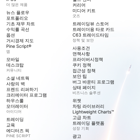
더 많은 제품
커리어
미디어 키트
뉴스 플로우
굿즈
포트폴리오
기초 재무 차트
트레이딩뷰 스토어
수익률 곡선
트레이더용 타로 카드
옵션
C63 트레이드타임
거시경제 지도
정책 및 보안
Pine Script®
사용조건
앱
면책사항
모바일
프라이버시정책
데스크탑
쿠키 정책
커뮤니티
접근성 정책
보안 팁
소셜 네트웍
버그 바운티 프로그램
사랑의 벽
상태 페이지
프렌드 리퍼하기
비즈니스 솔루션
크리에이터 프로그램
하우스룰
위젯
모더레이터
차팅 라이브러리
아이디어
Lightweight Charts™
고급 차트
트레이딩
트레이딩 플랫폼
교육
성장 기회
에디터즈 픽
PINE SCRIPT
광고