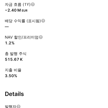
자금 흐름 (1Y)
‪−2.40 M‬
EUR
배당 수익률 (표시됨)
—
NAV 할인/프리미엄
1.2%
총 발행 주식
‪515.67 K‬
지출 비율
3.50%
Details
발행자