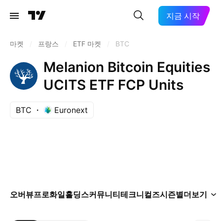
지금 시작
마켓
/
프랑스
/
ETF 마켓
/
BTC
Melanion Bitcoin Equities
UCITS ETF FCP Units
BTC
Euronext
오버뷰
프로화일
홀딩스
커뮤니티
테크니컬즈
시즌별
더보기