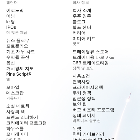
캘린더
회사 정보
이코노믹
회사 소개
어닝
우주 임무
배당
블로그
IPOs
헬프 센터
더 많은 제품
커리어
미디어 키트
뉴스 플로우
굿즈
포트폴리오
기초 재무 차트
트레이딩뷰 스토어
수익률 곡선
트레이더용 타로 카드
옵션
C63 트레이드타임
거시경제 지도
정책 및 보안
Pine Script®
사용조건
앱
면책사항
모바일
프라이버시정책
데스크탑
쿠키 정책
커뮤니티
접근성 정책
보안 팁
소셜 네트웍
버그 바운티 프로그램
사랑의 벽
상태 페이지
프렌드 리퍼하기
비즈니스 솔루션
크리에이터 프로그램
하우스룰
위젯
모더레이터
차팅 라이브러리
아이디어
Lightweight Charts™