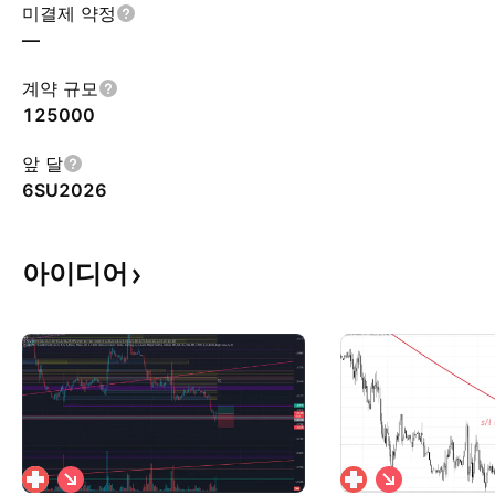
미결제 약정
—
계약 규모
125000
앞 달
6SU2026
아이디어
숏
숏