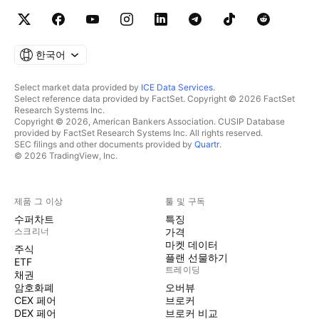
한국어
Select market data provided by
ICE Data Services
.
Select reference data provided by FactSet. Copyright © 2026 FactSet
Research Systems Inc.
Copyright © 2026, American Bankers Association. CUSIP Database
provided by FactSet Research Systems Inc. All rights reserved.
SEC filings and other documents provided by
Quartr
.
© 2026 TradingView, Inc.
제품 그 이상
툴 및 구독
수퍼차트
특징
스크리너
가격
마켓 데이터
주식
플랜 선물하기
ETF
트레이딩
채권
암호화폐
오버뷰
CEX 페어
브로커
DEX 페어
브로커 비교