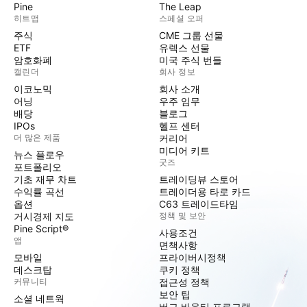
Pine
The Leap
히트맵
스페셜 오퍼
주식
CME 그룹 선물
ETF
유렉스 선물
암호화폐
미국 주식 번들
캘린더
회사 정보
이코노믹
회사 소개
어닝
우주 임무
배당
블로그
IPOs
헬프 센터
더 많은 제품
커리어
미디어 키트
뉴스 플로우
굿즈
포트폴리오
기초 재무 차트
트레이딩뷰 스토어
수익률 곡선
트레이더용 타로 카드
옵션
C63 트레이드타임
거시경제 지도
정책 및 보안
Pine Script®
사용조건
앱
면책사항
모바일
프라이버시정책
데스크탑
쿠키 정책
커뮤니티
접근성 정책
보안 팁
소셜 네트웍
버그 바운티 프로그램