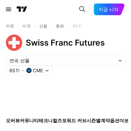
지금 시작
마켓
/
미국
/
선물
/
통화
/
6S1!
Swiss Franc Futures
연속 선물
6S1!
CME
오버뷰
커뮤니티
테크니컬즈
포워드 커브
시즌별
계약
옵션
더보