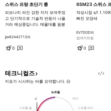
스위스 프랑 초단기 롱
6SM23 스위스 
피보나치 라인 강한 지지 보여주었
작성시점 s/l 1.10
고 단기적으로 기술적 반등이 나올
빠진 모양새
거라 예상중입니다. 매물대를 음봉
으로 다시 하방 돌파한다면 시간봉
EV7DOD의
종가에 숏 스위칭 들어갑니다. 확률
jjw62442713의
업데이트됨
을 매우 중요하게 생각하고 매매 하
고있기때문에 손익비가 좋진 않습니
0
0
다.
테크니컬즈
지표가 시사하는 바를
요약합니다.
뉴트럴
셀
바이
스트롱 셀
스트롱 바이