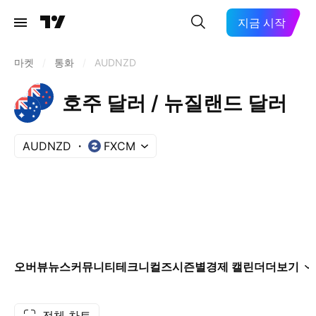
지금 시작
마켓
/
통화
/
AUDNZD
호주 달러 / 뉴질랜드 달러
AUDNZD
FXCM
오버뷰
뉴스
커뮤니티
테크니컬즈
시즌별
경제 캘린더
더보기
전체 차트