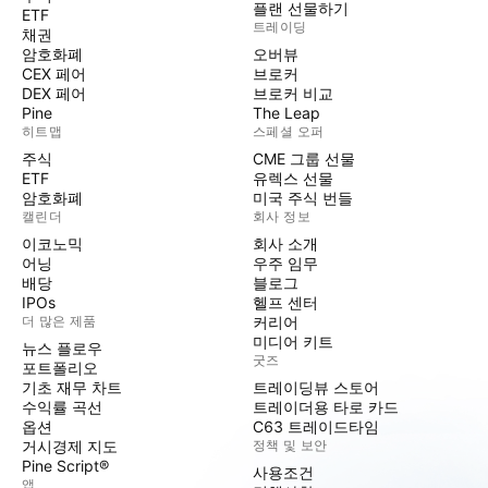
플랜 선물하기
ETF
트레이딩
채권
암호화폐
오버뷰
CEX 페어
브로커
DEX 페어
브로커 비교
Pine
The Leap
히트맵
스페셜 오퍼
주식
CME 그룹 선물
ETF
유렉스 선물
암호화폐
미국 주식 번들
캘린더
회사 정보
이코노믹
회사 소개
어닝
우주 임무
배당
블로그
IPOs
헬프 센터
더 많은 제품
커리어
미디어 키트
뉴스 플로우
굿즈
포트폴리오
기초 재무 차트
트레이딩뷰 스토어
수익률 곡선
트레이더용 타로 카드
옵션
C63 트레이드타임
거시경제 지도
정책 및 보안
Pine Script®
사용조건
앱