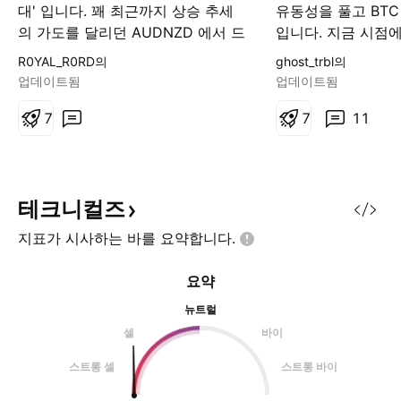
대' 입니다. 꽤 최근까지 상승 추세
유동성을 풀고 BT
의 가도를 달리던 AUDNZD 에서 드
입니다. 지금 시점
디어 단기적으로 하락에 접근할 수
크게 먹을 수 있는 
R0YAL_R0RD의
ghost_trbl의
있는 자리까지 왔습니다. AUDNZD
니 눈 똑바로 뜨고 
업데이트됨
업데이트됨
하락에 대한 근거 1) 강한 저항구간
시오. 유동성이 줄기 
2) 쌍봉 3) 추세선 하단 돌파 위와
7
끝은 항상... 아시죠..
7
11
같은 이유로 하방의 흐름이 시작되
BTC ETH 10억달러
었다고 판단하였으며, 이로써 단기
블 매수에 답이 있습
적인 하락관점으로 접근하게 되었습
의 주도는 호주라고
니다. 대응 1) 1차 목표가에 도달하
은 NAB에 있습니다
테크니컬즈
게 될 경우 절반 매도 혹은 본절 2)
지표가 시사하는 바를
요약합니다.
2차 목표가에서 포지션 마감할 예정
입니다.
요약
뉴트럴
셀
바이
스트롱 셀
스트롱 바이