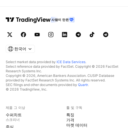
사람이 만든
한국어
Select market data provided by
ICE Data Services
.
Select reference data provided by FactSet. Copyright © 2026 FactSet
Research Systems Inc.
Copyright © 2026, American Bankers Association. CUSIP Database
provided by FactSet Research Systems Inc. All rights reserved.
SEC filings and other documents provided by
Quartr
.
© 2026 TradingView, Inc.
제품 그 이상
툴 및 구독
수퍼차트
특징
스크리너
가격
마켓 데이터
주식